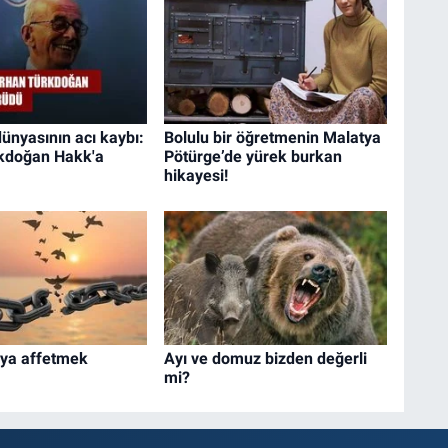
dünyasının acı kaybı:
Bolulu bir öğretmenin Malatya
kdoğan Hakk'a
Pötürge’de yürek burkan
hikayesi!
eya affetmek
Ayı ve domuz bizden değerli
mi?