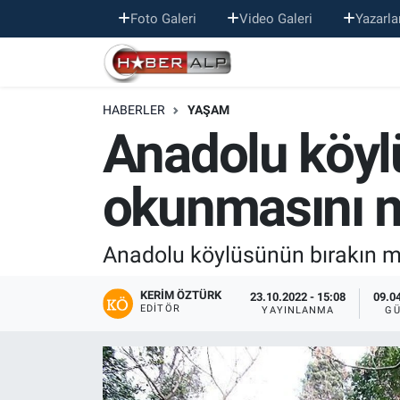
Foto Galeri
Video Galeri
Yazarla
Nöbetçi Eczaneler
HABERLER
YAŞAM
Hava Durumu
Anadolu köyl
Trafik Durumu
okunmasını me
Süper Lig Puan Durumu ve Fikstür
Tüm Manşetler
Anadolu köylüsünün bırakın me
Son Dakika Haberleri
KERIM ÖZTÜRK
23.10.2022 - 15:08
09.04
EDITÖR
YAYINLANMA
GÜ
Haber Arşivi