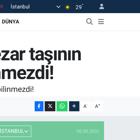
°
İstanbul
18
29
18
DÜNYA
32
38
ar taşının
03
14
nmezdi!
ilinmezdi!
-
+
A
A
İSTANBUL
08.08.2026