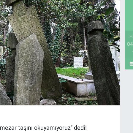
İM
04
:
mezar taşını okuyamıyoruz" dedi!