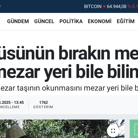
r
BITCOIN
64.944,08
%-0.
DOLAR
47,7436
%0.
GÜNDEM
GÜNCEL
POLİTİKA
EKONOMİ
EĞİTİM
EURO
55,2510
%0.
STERLİN
64,4811
%0.
üsünün bırakın mez
GRAM ALTIN
6660.55
%0.
BİST100
13.779
%-
zar yeri bile bili
zar taşının okunmasını mezar yeri bile b
.2025 - 13:45
1762
NCELLEME
GÖSTERIM