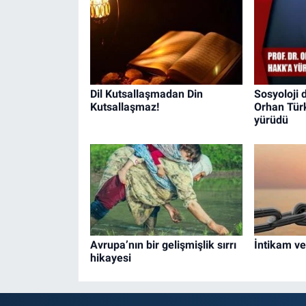
Dil Kutsallaşmadan Din
Sosyoloji 
Kutsallaşmaz!
Orhan Tür
yürüdü
Avrupa’nın bir gelişmişlik sırrı
İntikam v
hikayesi