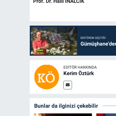
Prof. Dr. Halil İNALCIK
EDITÖRÜN SEÇTIĞI
Gümüşhane’den 
EDITÖR HAKKINDA
Kerim Öztürk
Bunlar da ilginizi çekebilir