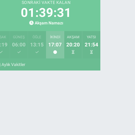
SONRAKI VAKTE KALAN
01:39:30
Akşam Namazı
SAK
GÜNEŞ
ÖĞLE
İKINDI
AKŞAM
YATSI
:19
06:00
13:15
17:07
20:20
21:54
Aylık Vakitler