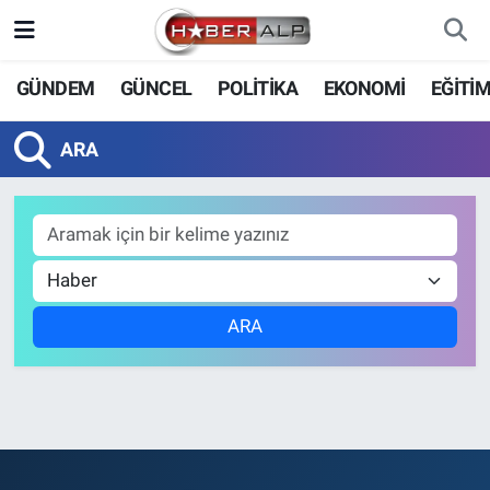
Nöbetçi Eczaneler
GÜNDEM
GÜNCEL
POLİTİKA
EKONOMİ
EĞİTİ
Hava Durumu
ARA
Trafik Durumu
Süper Lig Puan Durumu ve Fikstür
Tüm Manşetler
ARA
Son Dakika Haberleri
Haber Arşivi