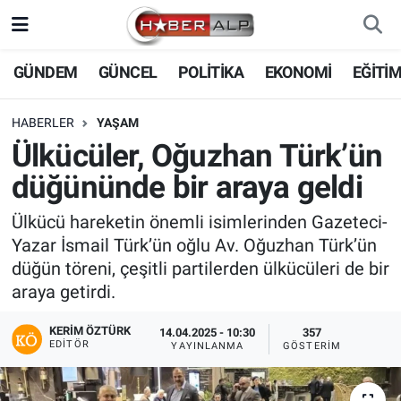
Nöbetçi Eczaneler
GÜNDEM
GÜNCEL
POLİTİKA
EKONOMİ
EĞİTİ
Hava Durumu
HABERLER
YAŞAM
Ülkücüler, Oğuzhan Türk’ün
Trafik Durumu
düğününde bir araya geldi
Süper Lig Puan Durumu ve Fikstür
Ülkücü hareketin önemli isimlerinden Gazeteci-
Yazar İsmail Türk’ün oğlu Av. Oğuzhan Türk’ün
Tüm Manşetler
düğün töreni, çeşitli partilerden ülkücüleri de bir
araya getirdi.
Son Dakika Haberleri
KERIM ÖZTÜRK
14.04.2025 - 10:30
357
Haber Arşivi
EDITÖR
YAYINLANMA
GÖSTERIM