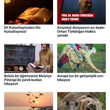
Dil Kutsallaşmadan Din
Sosyoloji dünyasının acı kaybı:
Kutsallaşmaz!
Orhan Türkdoğan Hakk'a
yürüdü
Bolulu bir öğretmenin Malatya
Avrupa’nın bir gelişmişlik sırrı
Pötürge’de yürek burkan
hikayesi
hikayesi!