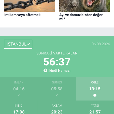
İntikam veya affetmek
Ayı ve domuz bizden değerli
mi?
İSTANBUL
06.08.2026
SONRAKI VAKTE KALAN
56:35
İkindi Namazı
İMSAK
GÜNEŞ
ÖĞLE
04:16
05:58
13:15
İKINDI
AKŞAM
YATSI
17:08
20:23
21:57