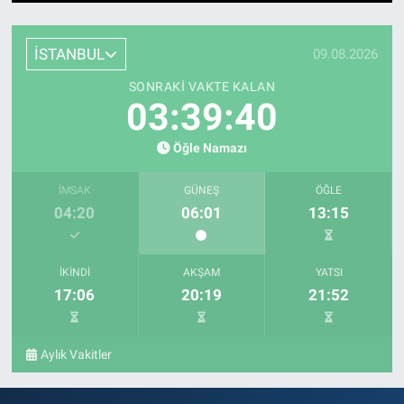
1
2
3
4
5
6
7
8
9
10
11
12
13
14
15
16
17
18
19
20
21
22
23
24
25
26
27
28
İSTANBUL
09.08.2026
SONRAKI VAKTE KALAN
03:39:40
Öğle Namazı
İMSAK
GÜNEŞ
ÖĞLE
04:20
06:01
13:15
İKINDI
AKŞAM
YATSI
17:06
20:19
21:52
Aylık Vakitler