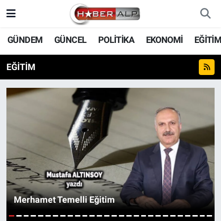
Nöbetçi Eczaneler
GÜNDEM
GÜNCEL
POLİTİKA
EKONOMİ
EĞİTİ
Hava Durumu
EĞİTİM
Trafik Durumu
Süper Lig Puan Durumu ve Fikstür
Tüm Manşetler
Son Dakika Haberleri
Haber Arşivi
Merhamet Temelli Eğitim