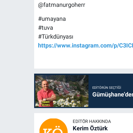
@fatmanurgoherr
#umayana
#tuva
#Türkdünyası
https://www.instagram.com/p/C3I
EDITÖRÜN SEÇTIĞI
Gümüşhane’den 
EDITÖR HAKKINDA
Kerim Öztürk