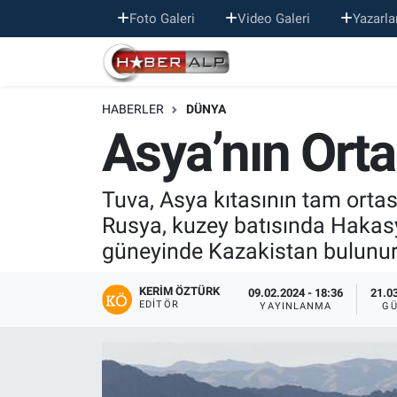
Foto Galeri
Video Galeri
Yazarla
Nöbetçi Eczaneler
HABERLER
DÜNYA
Hava Durumu
Asya’nın Orta
Trafik Durumu
Tuva, Asya kıtasının tam ortas
Süper Lig Puan Durumu ve Fikstür
Rusya, kuzey batısında Hakas
güneyinde Kazakistan bulunur. 
Tüm Manşetler
KERIM ÖZTÜRK
Son Dakika Haberleri
09.02.2024 - 18:36
21.03
EDITÖR
YAYINLANMA
GÜ
Haber Arşivi