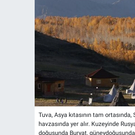
Tuva, Asya kıtasının tam ortasında, 
havzasında yer alır. Kuzeyinde Rusya
doğusunda Buryat, güneydoğusunda 