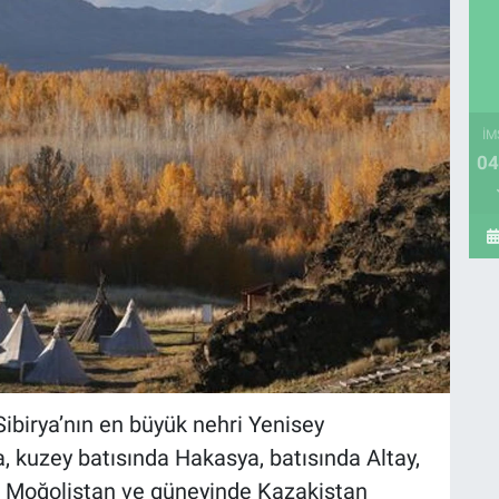
İM
04
Sibirya’nın en büyük nehri Yenisey
, kuzey batısında Hakasya, batısında Altay,
Moğolistan ve güneyinde Kazakistan