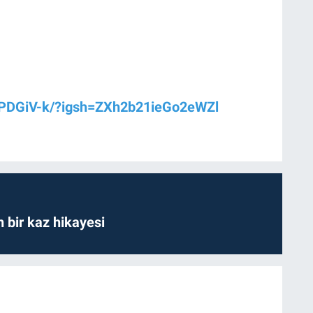
CPDGiV-k/?igsh=ZXh2b21ieGo2eWZl
bir kaz hikayesi