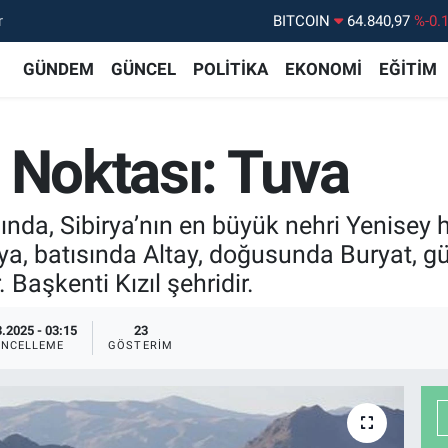
BITCOIN
64.840,97
%-0.
r
DOLAR
47,7436
%0.
GÜNDEM
GÜNCEL
POLİTİKA
EKONOMİ
EĞİTİM
EURO
55,2510
%0.
STERLİN
64,4811
%0.
 Noktası: Tuva
GRAM ALTIN
6660.55
%
BİST100
13.779
%-
ında, Sibirya’nın en büyük nehri Yenisey 
ya, batısında Altay, doğusunda Buryat,
Başkenti Kızıl şehridir.
.2025 - 03:15
23
NCELLEME
GÖSTERIM