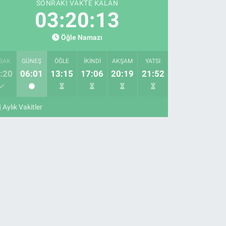
SONRAKI VAKTE KALAN
03:20:12
Öğle Namazı
SAK
GÜNEŞ
ÖĞLE
İKINDI
AKŞAM
YATSI
:20
06:01
13:15
17:06
20:19
21:52
Aylık Vakitler