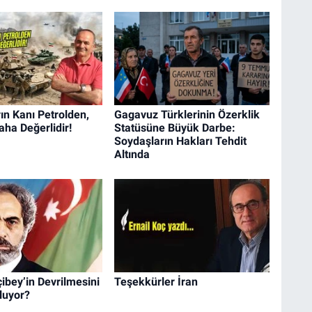
n Kanı Petrolden,
Gagavuz Türklerinin Özerklik
aha Değerlidir!
Statüsüne Büyük Darbe:
Soydaşların Hakları Tehdit
Altında
çibey’in Devrilmesini
Teşekkürler İran
luyor?