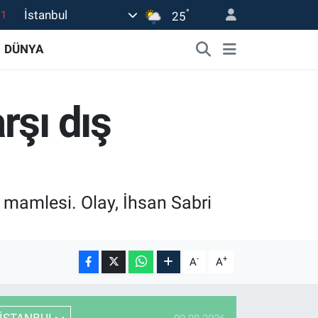
.1
°
İstanbul
25
18
DÜNYA
32
38
rşı dış
0
14
a mamlesi. Olay, İhsan Sabri
-
+
A
A