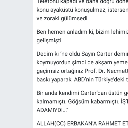
Telefonu kapadı ve bana doğru döner
konu ayaküstü konuşulmaz, isterse
ve zoraki gülümsedi.
Ben hemen anladım ki, bizim lehimi
gelişmişti.
Dedim ki ‘ne oldu Sayın Carter demi
koymuyordun şimdi de akşam yemeğine
geçimsiz ortağınız Prof. Dr. Necmet
baskı yaparak, ABD’nin Türkiye’deki t
Bir anda kendimi Carter’dan üstün g
kalmamıştı. Göğsüm kabarmıştı. 
ADAMIYDI...”
ALLAH(CC) ERBAKAN’A RAHMET E