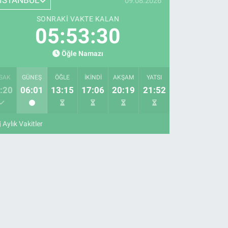
İSTANBUL
09.08.2026
SONRAKI VAKTE KALAN
05:53:29
Öğle Namazı
SAK
GÜNEŞ
ÖĞLE
İKINDI
AKŞAM
YATSI
:20
06:01
13:15
17:06
20:19
21:52
Aylık Vakitler