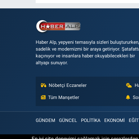
Haber Alp, yepyeni temasıyla sizleri buluştururken
sadelik ve modernizmi bir araya getiriyor. Şatafatt
kaçınıyor ve insanlara haber okuyabilecekleri bir
altyapı sunuyor.
Nöbetçi Eczaneler
H
Tüm Manşetler
So
GÜNDEM
GÜNCEL
POLİTİKA
EKONOMİ
EĞİT
En iyi site deneyimi sağlamak için çerezlerden f