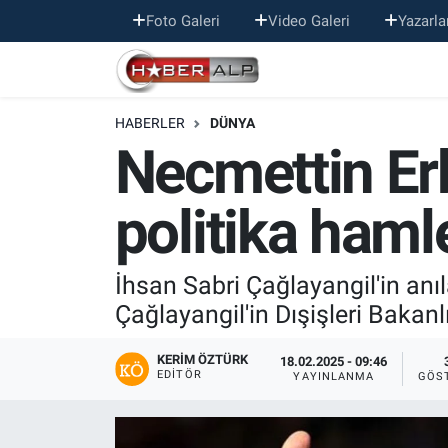
Foto Galeri
Video Galeri
Yazarla
Nöbetçi Eczaneler
HABERLER
DÜNYA
Hava Durumu
Necmettin Erb
Trafik Durumu
politika haml
Süper Lig Puan Durumu ve Fikstür
Tüm Manşetler
İhsan Sabri Çağlayangil'in anıl
Çağlayangil'in Dışişleri Bakan
Son Dakika Haberleri
KERIM ÖZTÜRK
18.02.2025 - 09:46
EDITÖR
YAYINLANMA
GÖS
Haber Arşivi