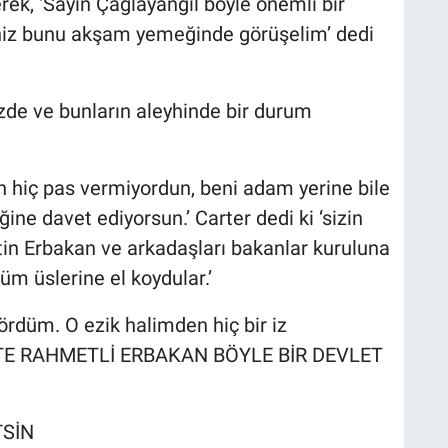
ek, ‘Sayın Çağlayangil böyle önemli bir
niz bunu akşam yemeğinde görüşelim’ dedi
zde ve bunların aleyhinde bir durum
n hiç pas vermiyordun, beni adam yerine bile
 davet ediyorsun.’ Carter dedi ki ‘sizin
tin Erbakan ve arkadaşları bakanlar kuruluna
üm üslerine el koydular.’
ördüm. O ezik halimden hiç bir iz
İŞTE RAHMETLİ ERBAKAN BÖYLE BİR DEVLET
TSİN