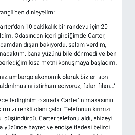
angil’den dinleyelim:
rter’dan 10 dakikalık bir randevu için 20
ldim. Odasından içeri girdiğimde Carter,
e camdan dışarı bakıyordu, selam verdim,
anacaktım, bana yüzünü bile dönmedi ve ben
zberlediğim kısa metni konuşmaya başladım.
nız ambargo ekonomik olarak bizleri son
dırılmasını istirham ediyoruz, falan filan...’
rece tedirginim o sırada Carter’ın masasının
rmızı renkli olanı çaldı. Telefonun kırmızı
u düşündürdü. Carter telefonu aldı, ahizeyi
a yüzünde hayret ve endişe ifadesi belirdi.