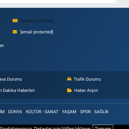
[email protected]
[email protected]
,
an
ava Durumu
Trafik Durumu
n Dakika Haberleri
Haber Arşivi
İM
DÜNYA
KÜLTÜR - SANAT
YAŞAM
SPOR
SAĞLIK
aydalanıyoruz. Detaylar için lütfen tıklayın.
Tamam