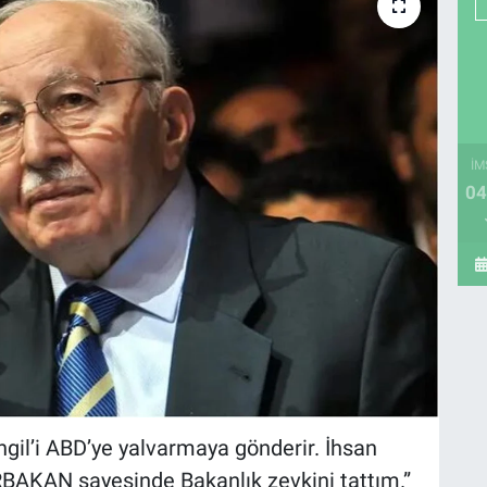
İM
04
ngil’i ABD’ye yalvarmaya gönderir. İhsan
 ERBAKAN sayesinde Bakanlık zevkini tattım.”