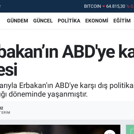
BITCOIN
64.815,30
%-0
r
DOLAR
47,7436
%0.
GÜNDEM
GÜNCEL
POLİTİKA
EKONOMİ
EĞİTİM
EURO
55,2510
%0.
STERLİN
64,4811
%0.
akan’ın ABD'ye ka
GRAM ALTIN
6660.55
%
BİST100
13.779
%-
esi
arıyla Erbakan'ın ABD'ye karşı dış politik
lığı döneminde yaşanmıştır.
32
TERIM