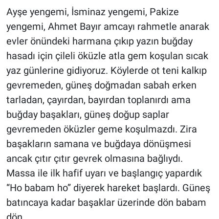
Ayşe yengemi, İsminaz yengemi, Pakize
yengemi, Ahmet Bayır amcayı rahmetle anarak
evler önündeki harmana çıkıp yazın buğday
hasadı için çileli öküzle atla gem koşulan sıcak
yaz günlerine gidiyoruz. Köylerde ot teni kalkıp
gevremeden, güneş doğmadan sabah erken
tarladan, çayırdan, bayırdan toplanırdı ama
buğday başakları, güneş doğup saplar
gevremeden öküzler geme koşulmazdı. Zira
başakların samana ve buğdaya dönüşmesi
ancak çıtır çıtır gevrek olmasına bağlıydı.
Massa ile ilk hafif uyarı ve başlangıç yapardık
“Ho babam ho” diyerek hareket başlardı. Güneş
batıncaya kadar başaklar üzerinde dön babam
dön.