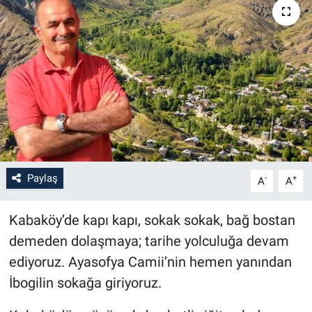
Paylaş
-
+
A
A
Kabaköy’de kapı kapı, sokak sokak, bağ bostan
demeden dolaşmaya; tarihe yolculuğa devam
ediyoruz. Ayasofya Camii’nin hemen yanından
İbogilin sokağa giriyoruz.