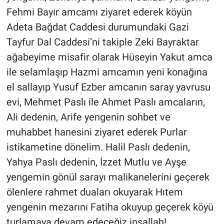
Fehmi Bayır amcamı ziyaret ederek köyün
Adeta Bağdat Caddesi durumundaki Gazi
Tayfur Dal Caddesi’ni takiple Zeki Bayraktar
ağabeyime misafir olarak Hüseyin Yakut amca
ile selamlaşıp Hazmi amcamın yeni konağına
el sallayıp Yusuf Ezber amcanın saray yavrusu
evi, Mehmet Paslı ile Ahmet Paslı amcaların,
Ali dedenin, Arife yengenin sohbet ve
muhabbet hanesini ziyaret ederek Purlar
istikametine dönelim. Halil Paslı dedenin,
Yahya Paslı dedenin, İzzet Mutlu ve Ayşe
yengemin gönül sarayı malikanelerini geçerek
ölenlere rahmet duaları okuyarak Hıtem
yengenin mezarını Fatiha okuyup geçerek köyü
turlamaya devam edeceğiz inşallah!