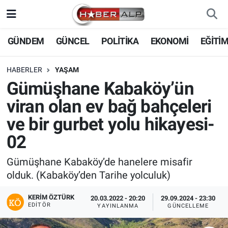
Nöbetçi Eczaneler
GÜNDEM
GÜNCEL
POLİTİKA
EKONOMİ
EĞİTİ
Hava Durumu
HABERLER
YAŞAM
Gümüşhane Kabaköy’ün
Trafik Durumu
viran olan ev bağ bahçeleri
Süper Lig Puan Durumu ve Fikstür
ve bir gurbet yolu hikayesi-
02
Tüm Manşetler
Gümüşhane Kabaköy’de hanelere misafir
Son Dakika Haberleri
olduk. (Kabaköy’den Tarihe yolculuk)
Haber Arşivi
KERIM ÖZTÜRK
20.03.2022 - 20:20
29.09.2024 - 23:30
EDITÖR
YAYINLANMA
GÜNCELLEME