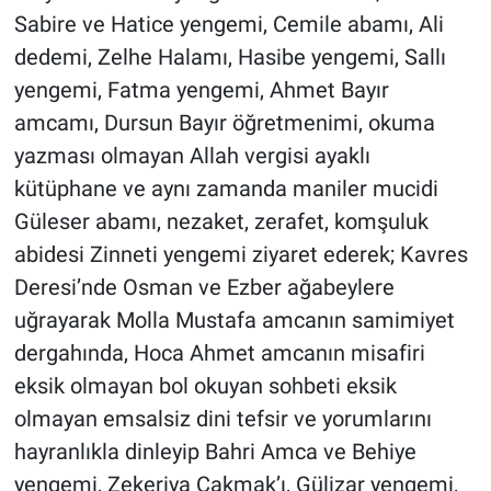
Sabire ve Hatice yengemi, Cemile abamı, Ali
dedemi, Zelhe Halamı, Hasibe yengemi, Sallı
yengemi, Fatma yengemi, Ahmet Bayır
amcamı, Dursun Bayır öğretmenimi, okuma
yazması olmayan Allah vergisi ayaklı
kütüphane ve aynı zamanda maniler mucidi
Güleser abamı, nezaket, zerafet, komşuluk
abidesi Zinneti yengemi ziyaret ederek; Kavres
Deresi’nde Osman ve Ezber ağabeylere
uğrayarak Molla Mustafa amcanın samimiyet
dergahında, Hoca Ahmet amcanın misafiri
eksik olmayan bol okuyan sohbeti eksik
olmayan emsalsiz dini tefsir ve yorumlarını
hayranlıkla dinleyip Bahri Amca ve Behiye
yengemi, Zekeriya Çakmak’ı, Gülizar yengemi,