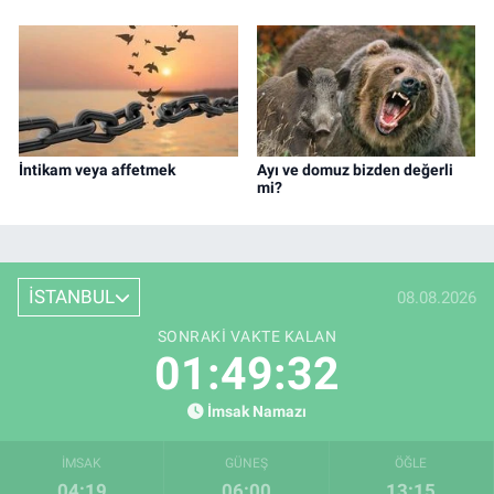
İntikam veya affetmek
Ayı ve domuz bizden değerli
mi?
İSTANBUL
08.08.2026
SONRAKI VAKTE KALAN
01:49:32
İmsak Namazı
İMSAK
GÜNEŞ
ÖĞLE
04:19
06:00
13:15