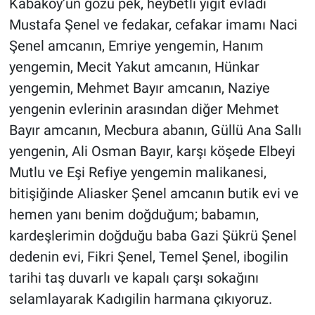
Kabaköy’ün gözü pek, heybetli yiğit evladı
Mustafa Şenel ve fedakar, cefakar imamı Naci
Şenel amcanın, Emriye yengemin, Hanım
yengemin, Mecit Yakut amcanın, Hünkar
yengemin, Mehmet Bayır amcanın, Naziye
yengenin evlerinin arasından diğer Mehmet
Bayır amcanın, Mecbura abanın, Güllü Ana Sallı
yengenin, Ali Osman Bayır, karşı köşede Elbeyi
Mutlu ve Eşi Refiye yengemin malikanesi,
bitişiğinde Aliasker Şenel amcanın butik evi ve
hemen yanı benim doğduğum; babamın,
kardeşlerimin doğduğu baba Gazi Şükrü Şenel
dedenin evi, Fikri Şenel, Temel Şenel, ibogilin
tarihi taş duvarlı ve kapalı çarşı sokağını
selamlayarak Kadıgilin harmana çıkıyoruz.