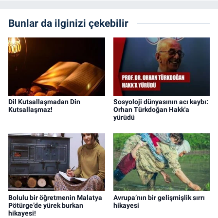
Bunlar da ilginizi çekebilir
Dil Kutsallaşmadan Din
Sosyoloji dünyasının acı kaybı:
Kutsallaşmaz!
Orhan Türkdoğan Hakk'a
yürüdü
Bolulu bir öğretmenin Malatya
Avrupa’nın bir gelişmişlik sırrı
Pötürge’de yürek burkan
hikayesi
hikayesi!