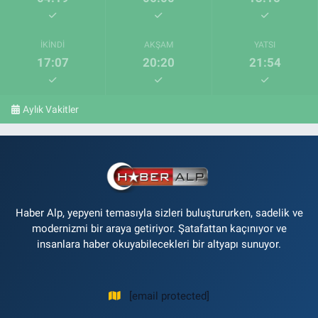
İKINDI
AKŞAM
YATSI
17:07
20:20
21:54
Aylık Vakitler
Haber Alp, yepyeni temasıyla sizleri buluştururken, sadelik ve
modernizmi bir araya getiriyor. Şatafattan kaçınıyor ve
insanlara haber okuyabilecekleri bir altyapı sunuyor.
[email protected]