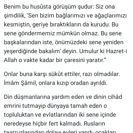
Benim bu husûsta görüşüm şudur: Siz ona
şimdilik, ‘Sen bizim bağlarımızı ve ağaçlarımızı
kesmiştin, geriye bıraktıkların da kurudu. Bu
sene göndermemiz mümkün olmaz. Bu sene
başkalarından iste, önümüzdeki sene yeniden
yeşerdiğinde bakalım’ deyin. Umulur ki Hazret-i
Allah o vakte kadar bir çaresini yaratır.”
Onlar buna karşı sükût ettiler, razı olmadılar.
İmâm Şâmil, onlara kızıp oradan ayrıldı.
Din düşmanlarına yardım eden ve dinin cihâd
emrini tutmayıp dünyaya tamah eden o
topluluktan ve evlatlarından iki sene içinde
neredeyse hiçbir fert kalmadı. Rusların
taarruzlarından dolayı evleri yandı, ocakları