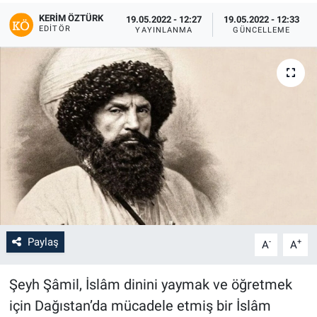
KERIM ÖZTÜRK
19.05.2022 - 12:27
19.05.2022 - 12:33
EDITÖR
YAYINLANMA
GÜNCELLEME
Paylaş
-
+
A
A
Şeyh Şâmil, İslâm dinini yaymak ve öğretmek
için Dağıstan’da mücadele etmiş bir İslâm