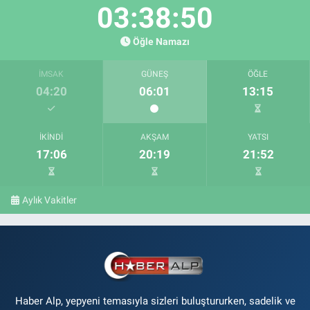
03:38:49
Öğle Namazı
İMSAK
GÜNEŞ
ÖĞLE
04:20
06:01
13:15
İKINDI
AKŞAM
YATSI
17:06
20:19
21:52
Aylık Vakitler
Haber Alp, yepyeni temasıyla sizleri buluştururken, sadelik ve