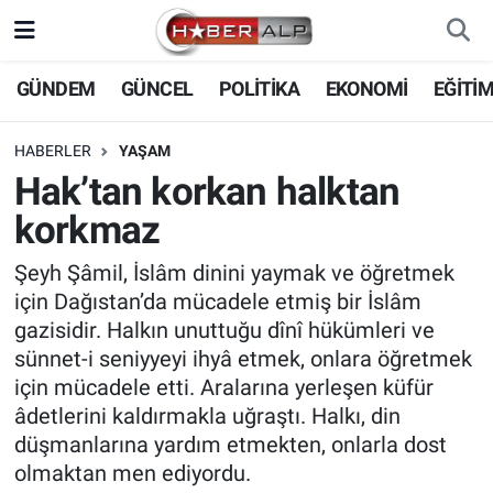
Nöbetçi Eczaneler
GÜNDEM
GÜNCEL
POLİTİKA
EKONOMİ
EĞİTİ
Hava Durumu
HABERLER
YAŞAM
Hak’tan korkan halktan
Trafik Durumu
korkmaz
Süper Lig Puan Durumu ve Fikstür
Şeyh Şâmil, İslâm dinini yaymak ve öğretmek
için Dağıstan’da mücadele etmiş bir İslâm
Tüm Manşetler
gazisidir. Halkın unuttuğu dînî hükümleri ve
sünnet-i seniyyeyi ihyâ etmek, onlara öğretmek
Son Dakika Haberleri
için mücadele etti. Aralarına yerleşen küfür
âdetlerini kaldırmakla uğraştı. Halkı, din
Haber Arşivi
düşmanlarına yardım etmekten, onlarla dost
olmaktan men ediyordu.