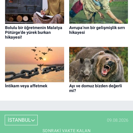
Bolulu bir öğretmenin Malatya
Avrupa’nın bir gelişmişlik sırrı
Pötürge’de yürek burkan
hikayesi
hikayesi!
İntikam veya affetmek
Ayı ve domuz bizden değerli
mi?
İSTANBUL
09.08.2026
SONRAKI VAKTE KALAN