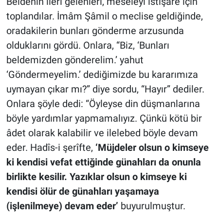
Beldenin ileri gelenleri, meseleyi istişare için
toplandılar. İmâm Şâmil o meclise geldiğinde,
oradakilerin bunları gönderme arzusunda
olduklarını gördü. Onlara, “Biz, ‘Bunları
beldemizden gönderelim.’ yahut
‘Göndermeyelim.’ dediğimizde bu kararımıza
uymayan çıkar mı?” diye sordu, “Hayır” dediler.
Onlara şöyle dedi: “Öyleyse din düşmanlarına
böyle yardımlar yapmamalıyız. Çünkü kötü bir
âdet olarak kalabilir ve ilelebed böyle devam
eder. Hadîs-i şerîfte,
‘Müjdeler olsun o kimseye
ki kendisi vefat ettiğinde günahları da onunla
birlikte kesilir. Yazıklar olsun o kimseye ki
kendisi ölür de günahları yaşamaya
(işlenilmeye) devam eder’
buyurulmuştur.