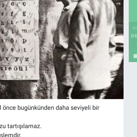
İM
04
 yıl önce bugünkünden daha seviyeli bir
zu tartışılamaz.
 işlemdir.