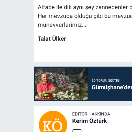
Alfabe ile dili aynı şey zannedenler
Her mevzuda olduğu gibi bu mevzuda
münevverlerimiz...
Talat Ülker
EDITÖRÜN SEÇTIĞI
Gümüşhane’den 
EDITÖR HAKKINDA
Kerim Öztürk