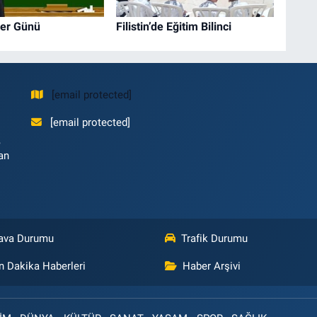
er Günü
Filistin’de Eğitim Bilinci
[email protected]
[email protected]
,
an
ava Durumu
Trafik Durumu
n Dakika Haberleri
Haber Arşivi