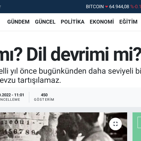
r
BITCOIN
64.944,08
%-0.
DOLAR
47,7436
%0.
GÜNDEM
GÜNCEL
POLİTİKA
EKONOMİ
EĞİTİM
EURO
55,2510
%0.
STERLİN
64,4811
%0.
mı? Dil devrimi mi
GRAM ALTIN
6660.55
%0.
BİST100
13.779
%-
z elli yıl önce bugünkünden daha seviyeli
mevzu tartışılamaz.
.2022 - 11:01
450
NCELLEME
GÖSTERIM