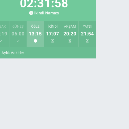
02:31:57
İkindi Namazı
SAK
GÜNEŞ
ÖĞLE
İKINDI
AKŞAM
YATSI
:19
06:00
13:15
17:07
20:20
21:54
Aylık Vakitler