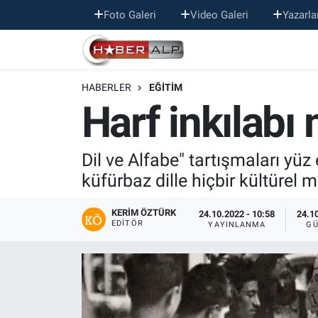
Foto Galeri
Video Galeri
Yazarla
Nöbetçi Eczaneler
HABERLER
EĞİTİM
Hava Durumu
Harf inkılabı 
Trafik Durumu
Dil ve Alfabe" tartışmaları yü
Süper Lig Puan Durumu ve Fikstür
küfürbaz dille hiçbir kültürel 
Tüm Manşetler
KERIM ÖZTÜRK
24.10.2022 - 10:58
24.10
EDITÖR
YAYINLANMA
GÜ
Son Dakika Haberleri
Haber Arşivi