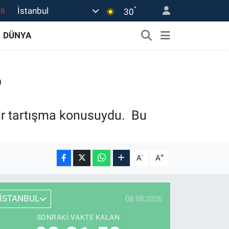
°
İstanbul
18
30
18
DÜNYA
32
38
?
03
14
 bir tartışma konusuydu. Bu
-
+
A
A
İSTANBUL
08.08.2026
SONRAKI VAKTE KALAN