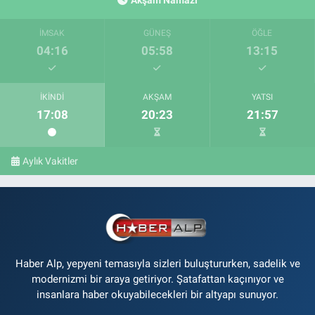
Akşam Namazı
İMSAK
GÜNEŞ
ÖĞLE
04:16
05:58
13:15
İKINDI
AKŞAM
YATSI
17:08
20:23
21:57
Aylık Vakitler
Haber Alp, yepyeni temasıyla sizleri buluştururken, sadelik ve
modernizmi bir araya getiriyor. Şatafattan kaçınıyor ve
insanlara haber okuyabilecekleri bir altyapı sunuyor.