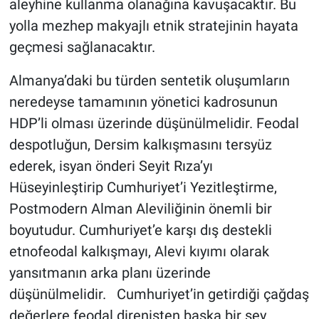
aleyhine kullanma olanağına kavuşacaktır. Bu
yolla mezhep makyajlı etnik stratejinin hayata
geçmesi sağlanacaktır.
Almanya’daki bu türden sentetik oluşumların
neredeyse tamamının yönetici kadrosunun
HDP’li olması üzerinde düşünülmelidir. Feodal
despotluğun, Dersim kalkışmasını tersyüz
ederek, isyan önderi Seyit Rıza’yı
Hüseyinleştirip Cumhuriyet’i Yezitleştirme,
Postmodern Alman Aleviliğinin önemli bir
boyutudur. Cumhuriyet’e karşı dış destekli
etnofeodal kalkışmayı, Alevi kıyımı olarak
yansıtmanın arka planı üzerinde
düşünülmelidir. Cumhuriyet’in getirdiği çağdaş
değerlere feodal direnişten başka bir şey