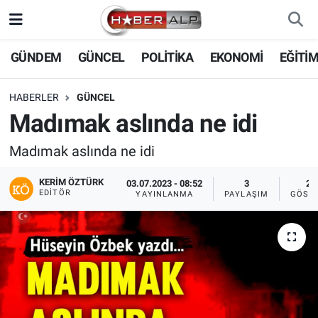
Nöbetçi Eczaneler
GÜNDEM
GÜNCEL
POLİTİKA
EKONOMİ
EĞİTİ
Hava Durumu
HABERLER
GÜNCEL
Madımak aslında ne idi
Trafik Durumu
Madımak aslında ne idi
Süper Lig Puan Durumu ve Fikstür
KERIM ÖZTÜRK
03.07.2023 - 08:52
3
20
EDITÖR
YAYINLANMA
PAYLAŞIM
GÖST
Tüm Manşetler
Son Dakika Haberleri
Haber Arşivi