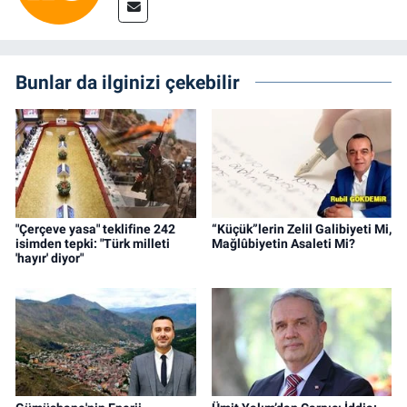
Bunlar da ilginizi çekebilir
"Çerçeve yasa" teklifine 242
“Küçük”lerin Zelil Galibiyeti Mi,
isimden tepki: "Türk milleti
Mağlûbiyetin Asaleti Mi?
'hayır' diyor"