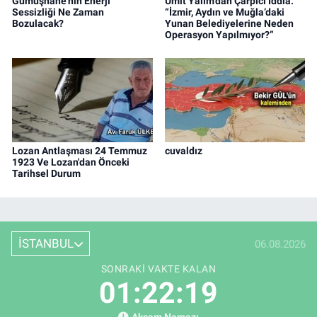
Gümüşhane'nin Enerji
Ümit Yalım’dan Çarpıcı İddia:
Sessizliği Ne Zaman
“İzmir, Aydın ve Muğla’daki
Bozulacak?
Yunan Belediyelerine Neden
Operasyon Yapılmıyor?”
Lozan Antlaşması 24 Temmuz
cuvaldız
1923 Ve Lozan'dan Önceki
Tarihsel Durum
İSTANBUL
06.08.2026
SONRAKI VAKTE KALAN
01:22:18