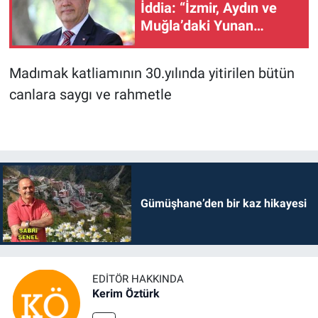
İddia: “İzmir, Aydın ve
Muğla’daki Yunan
Belediyelerine Neden
Operasyon Yapılmıyor?”
Madımak katliamının 30.yılında yitirilen bütün
canlara saygı ve rahmetle
Gümüşhane’den bir kaz hikayesi
EDITÖR HAKKINDA
Kerim Öztürk