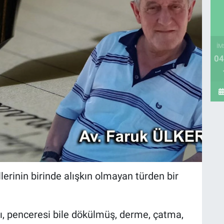
İM
04
rinin birinde alışkın olmayan türden bir
ı, penceresi bile dökülmüş, derme, çatma,