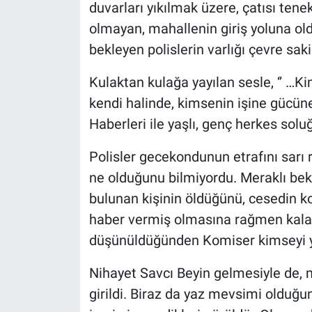
duvarları yıkılmak üzere, çatısı tenek
olmayan, mahallenin giriş yoluna ol
bekleyen polislerin varlığı çevre sak
Kulaktan kulağa yayılan sesle, ‘’ …Ki
kendi halinde, kimsenin işine gücüne
Haberleri ile yaşlı, genç herkes solu
Polisler gecekondunun etrafını sarı r
ne olduğunu bilmiyordu. Meraklı be
bulunan kişinin öldüğünü, cesedin k
haber vermiş olmasına rağmen kalaba
düşünüldüğünden Komiser kimseyi y
Nihayet Savcı Beyin gelmesiyle de, m
girildi. Biraz da yaz mevsimi olduğ