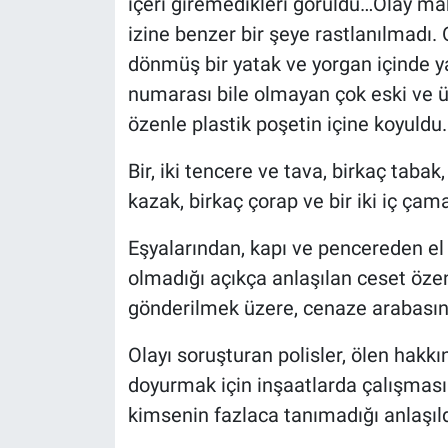
içeri giremedikleri görüldü…Olay ma
izine benzer bir şeye rastlanılmadı
dönmüş bir yatak ve yorgan içinde ya
numarası bile olmayan çok eski ve ü
özenle plastik poşetin içine koyuldu.
Bir, iki tencere ve tava, birkaç taba
kazak, birkaç çorap ve bir iki iç çam
Eşyalarından, kapı ve pencereden el 
olmadığı açıkça anlaşılan ceset özenl
gönderilmek üzere, cenaze arabasın
Olayı soruşturan polisler, ölen hakkın
doyurmak için inşaatlarda çalışması 
kimsenin fazlaca tanımadığı anlaşıld