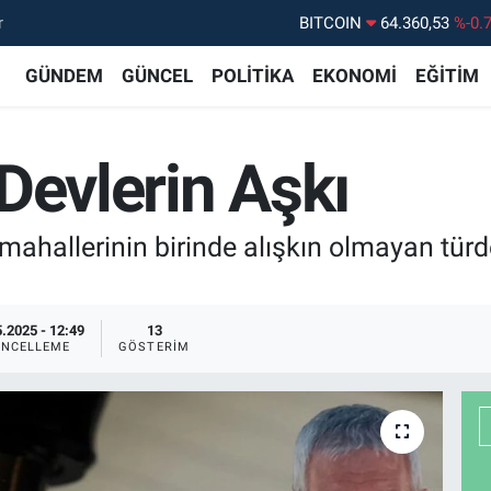
r
DOLAR
47,7143
%0.
EURO
55,0317
%-0.
GÜNDEM
GÜNCEL
POLİTİKA
EKONOMİ
EĞİTİM
STERLİN
64,2463
%0.
GRAM ALTIN
6574.81
%1.
Devlerin Aşkı
BİST100
13.887
%6
BITCOIN
64.360,53
%-0.
hallerinin birinde alışkın olmayan türde
.2025 - 12:49
13
NCELLEME
GÖSTERIM