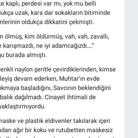
e kaplı, perdesi var mı, yok mu belli
dukça uzak, kara dar sokakların bitiminde
inlerinin oldukça dikkatini çekmişti.
m ölmüş, kim öldürmüş, vah, vah, zavallı,
 karışmazdı, ne iyi adamcağızdı….’’
ğu burada almıştı.
enkli naylon şeritle çevirdiklerinden, kimse
kleyiş devam ederken, Muhtar’ın evde
okmaya başladığını, Savcının beklendiğini
lık dağılmadı. Cinayet ihtimali de
aklaştırmıyordu.
aske ve plastik eldivenler takılarak içeri
undan ağır bir koku ve rutubetten maskesiz