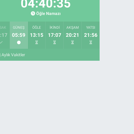
04:40:34
Öğle Namazı
SAK
GÜNEŞ
ÖĞLE
İKINDI
AKŞAM
YATSI
:17
05:59
13:15
17:07
20:21
21:56
Aylık Vakitler