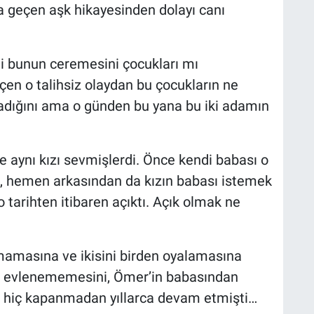
a geçen aşk hikayesinden dolayı canı
i bunun ceremesini çocukları mı
eçen o talihsiz olaydan bu çocukların ne
lmadığını ama o günden bu yana bu iki adamın
de aynı kızı sevmişlerdi. Önce kendi babası o
ış, hemen arkasından da kızın babası istemek
 tarihten itibaren açıktı. Açık olmak ne
lmamasına ve ikisini birden oyalamasına
la evlenememesini, Ömer’in babasından
t hiç kapanmadan yıllarca devam etmişti…