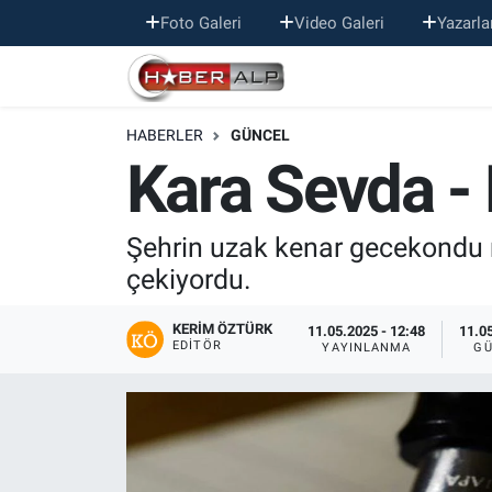
Foto Galeri
Video Galeri
Yazarla
Nöbetçi Eczaneler
HABERLER
GÜNCEL
Hava Durumu
Kara Sevda - 
Trafik Durumu
Şehrin uzak kenar gecekondu ma
Süper Lig Puan Durumu ve Fikstür
çekiyordu.
Tüm Manşetler
KERIM ÖZTÜRK
11.05.2025 - 12:48
11.05
EDITÖR
YAYINLANMA
GÜ
Son Dakika Haberleri
Haber Arşivi