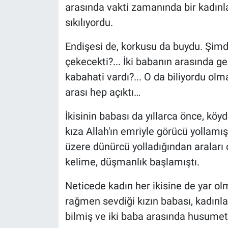
arasında vakti zamanında bir kadınl
sıkılıyordu.
Endişesi de, korkusu da buydu. Şimd
çekecekti?... İki babanın arasında g
kabahati vardı?... O da biliyordu o
arası hep açıktı…
İkisinin babası da yıllarca önce, köy
kıza Allah'ın emriyle görücü yollam
üzere dünürcü yolladığından araları o
kelime, düşmanlık başlamıştı.
Neticede kadın her ikisine de yar o
rağmen sevdiği kızın babası, kadın
bilmiş ve iki baba arasında husume