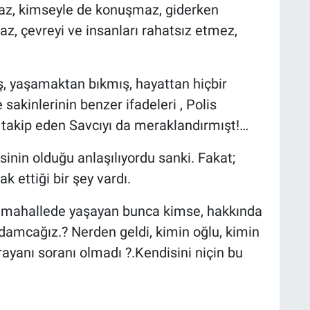
maz, kimseyle de konuşmaz, giderken
az, çevreyi ve insanları rahatsız etmez,
, yaşamaktan bıkmış, hayattan hiçbir
sakinlerinin benzer ifadeleri , Polis
ı takip eden Savcıyı da meraklandırmışt!…
esinin olduğu anlaşılıyordu sanki. Fakat;
 ettiği bir şey vardı.
nı mahallede yaşayan bunca kimse, hakkında
adamcağız.? Nerden geldi, kimin oğlu, kimin
rayanı soranı olmadı ?.Kendisini niçin bu