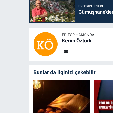
EDITÖRÜN SEÇTIĞI
Gümüşhane’den 
EDITÖR HAKKINDA
Kerim Öztürk
Bunlar da ilginizi çekebilir