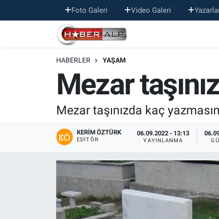
Foto Galeri
Video Galeri
Yazarla
Nöbetçi Eczaneler
HABERLER
YAŞAM
Hava Durumu
Mezar taşınız
Trafik Durumu
Mezar taşınızda kaç yazmasını
Süper Lig Puan Durumu ve Fikstür
KERIM ÖZTÜRK
06.09.2022 - 13:13
06.09
Tüm Manşetler
EDITÖR
YAYINLANMA
GÜ
Son Dakika Haberleri
Haber Arşivi