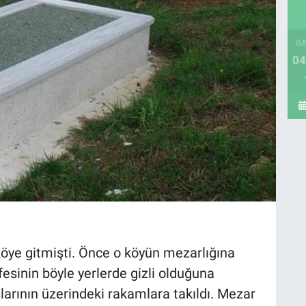
İM
04
köye gitmişti. Önce o köyün mezarlığına
fesinin böyle yerlerde gizli olduğuna
larının üzerindeki rakamlara takıldı. Mezar