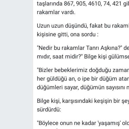
taşlarında 867, 905, 4610, 74, 421 gi
rakamlar vardı.
Uzun uzun düşündü, fakat bu rakaml
kişisine gitti, ona sordu :
"Nedir bu rakamlar Tanrı Aşkına?" ded
mıdır, saat midir?" Bilge kişi gülüms
"Bizler bebeklerimiz doğduğu zaman,
her güldüğü an, o ipe bir düğüm atarı
düğümleri sayar, düğümün sayısını m
Bilge kişi, karşısındaki keşişin bir 
sürdürdü:
"Böylece onun ne kadar 'yaşamış' ol