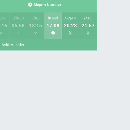
Akşam Namazı
SAK
GÜNEŞ
ÖĞLE
İKINDI
AKŞAM
YATSI
:16
05:58
13:15
17:08
20:23
21:57
Aylık Vakitler