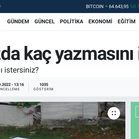
r
BITCOIN
64.643,95
%0.
DOLAR
47,6006
%0.
GÜNDEM
GÜNCEL
POLİTİKA
EKONOMİ
EĞİTİM
EURO
55,0250
%0.
STERLİN
64,2398
%0
da kaç yazmasını i
GRAM ALTIN
6513.94
%0.
BİST100
13.799
%7
 istersiniz?
.2022 - 13:16
1035
NCELLEME
GÖSTERIM