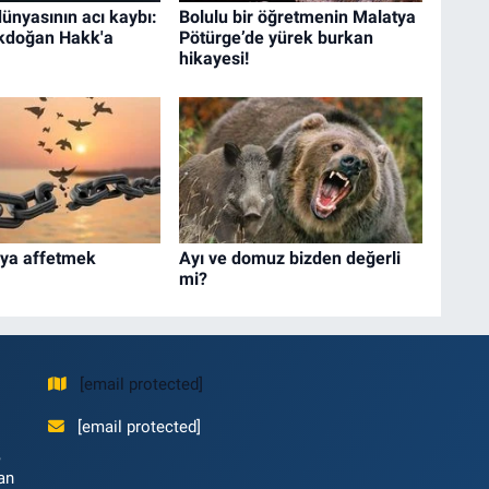
dünyasının acı kaybı:
Bolulu bir öğretmenin Malatya
kdoğan Hakk'a
Pötürge’de yürek burkan
hikayesi!
eya affetmek
Ayı ve domuz bizden değerli
mi?
[email protected]
[email protected]
,
an