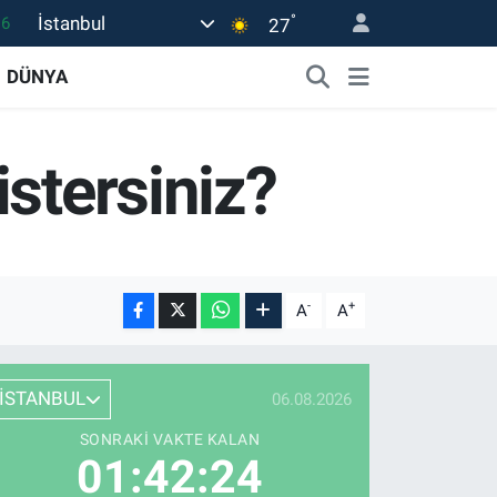
°
İstanbul
16
27
06
DÜNYA
02
.2
stersiniz?
32
0
-
+
A
A
İSTANBUL
06.08.2026
SONRAKI VAKTE KALAN
01:42:24