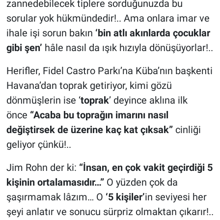
zannedebilecek tiplere sorduğunuzda bu
sorular yok hükmündedir!.. Ama onlara imar ve
ihale işi sorun bakın
‘bin atlı akınlarda çocuklar
gibi şen’
hâle nasıl da ışık hızıyla dönüşüyorlar!..
Herifler, Fidel Castro Parkı’na Küba’nın başkenti
Havana’dan toprak getiriyor, kimi gözü
dönmüşlerin ise ‘
toprak
’ deyince aklına ilk
önce
“Acaba bu toprağın imarını nasıl
değiştirsek de üzerine kaç kat çıksak”
cinliği
geliyor çünkü!..
Jim Rohn der ki:
“İnsan, en çok vakit geçirdiği 5
kişinin ortalamasıdır…”
O yüzden çok da
şaşırmamak lâzım… O
‘5 kişiler’
in seviyesi her
şeyi anlatır ve sonucu sürpriz olmaktan çıkarır!..