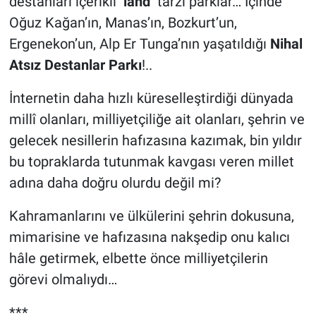
destanları içerikli
‘land’
tarzı parklar… İçinde
Oğuz Kağan’ın, Manas’ın, Bozkurt’un,
Ergenekon’un, Alp Er Tunga’nın yaşatıldığı
Nihal
Atsız Destanlar Parkı
!..
İnternetin daha hızlı küreselleştirdiği dünyada
millî olanları, milliyetçiliğe ait olanları, şehrin ve
gelecek nesillerin hafızasına kazımak, bin yıldır
bu topraklarda tutunmak kavgası veren millet
adına daha doğru olurdu değil mi?
Kahramanlarını ve ülkülerini şehrin dokusuna,
mimarisine ve hafızasına nakşedip onu kalıcı
hâle getirmek, elbette önce milliyetçilerin
görevi olmalıydı…
***