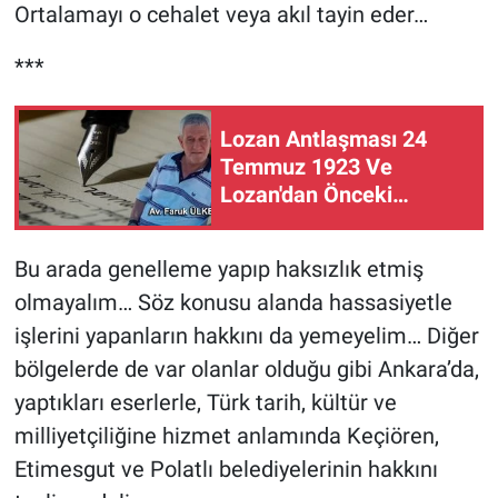
Ortalamayı o cehalet veya akıl tayin eder…
***
Lozan Antlaşması 24
Temmuz 1923 Ve
Lozan'dan Önceki
Tarihsel Durum
Bu arada genelleme yapıp haksızlık etmiş
olmayalım… Söz konusu alanda hassasiyetle
işlerini yapanların hakkını da yemeyelim… Diğer
bölgelerde de var olanlar olduğu gibi Ankara’da,
yaptıkları eserlerle, Türk tarih, kültür ve
milliyetçiliğine hizmet anlamında Keçiören,
Etimesgut ve Polatlı belediyelerinin hakkını