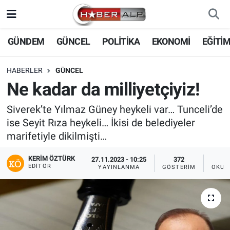
Nöbetçi Eczaneler
GÜNDEM
GÜNCEL
POLİTİKA
EKONOMİ
EĞİTİ
Hava Durumu
HABERLER
GÜNCEL
Ne kadar da milliyetçiyiz!
Trafik Durumu
Siverek’te Yılmaz Güney heykeli var… Tunceli’de
Süper Lig Puan Durumu ve Fikstür
ise Seyit Rıza heykeli… İkisi de belediyeler
marifetiyle dikilmişti…
Tüm Manşetler
KERIM ÖZTÜRK
27.11.2023 - 10:25
372
EDITÖR
YAYINLANMA
GÖSTERIM
OKUN
Son Dakika Haberleri
Haber Arşivi