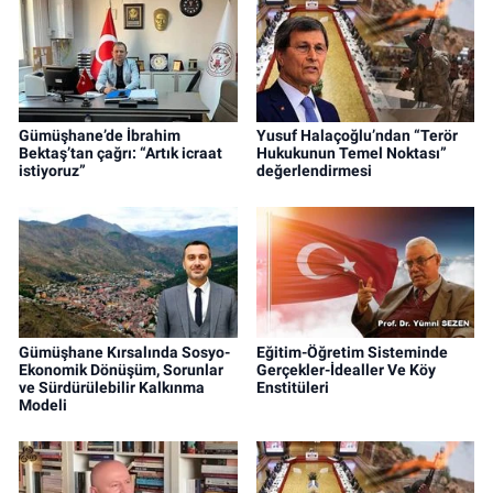
Gümüşhane’de İbrahim
Yusuf Halaçoğlu’ndan “Terör
Bektaş’tan çağrı: “Artık icraat
Hukukunun Temel Noktası”
istiyoruz”
değerlendirmesi
Gümüşhane Kırsalında Sosyo-
Eğitim-Öğretim Sisteminde
Ekonomik Dönüşüm, Sorunlar
Gerçekler-İdealler Ve Köy
ve Sürdürülebilir Kalkınma
Enstitüleri
Modeli