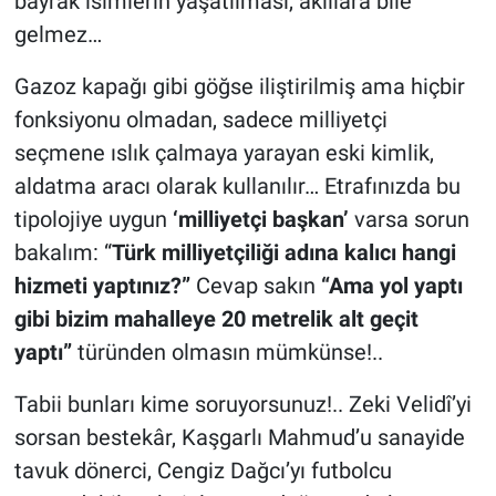
bayrak isimlerin yaşatılması, akıllara bile
gelmez…
Gazoz kapağı gibi göğse iliştirilmiş ama hiçbir
fonksiyonu olmadan, sadece milliyetçi
seçmene ıslık çalmaya yarayan eski kimlik,
aldatma aracı olarak kullanılır… Etrafınızda bu
tipolojiye uygun
‘milliyetçi başkan’
varsa sorun
bakalım: “
Türk milliyetçiliği adına kalıcı hangi
hizmeti yaptınız?”
Cevap sakın
“Ama yol yaptı
gibi bizim mahalleye 20 metrelik alt geçit
yaptı”
türünden olmasın mümkünse!..
Tabii bunları kime soruyorsunuz!.. Zeki Velidî’yi
sorsan bestekâr, Kaşgarlı Mahmud’u sanayide
tavuk dönerci, Cengiz Dağcı’yı futbolcu