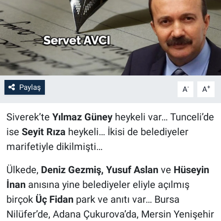
Paylaş
-
+
A
A
Siverek’te
Yılmaz Güney
heykeli var… Tunceli’de
ise
Seyit Rıza
heykeli… İkisi de belediyeler
marifetiyle dikilmişti…
Ülkede,
Deniz Gezmiş, Yusuf Aslan
ve
Hüseyin
İnan
anısına yine belediyeler eliyle açılmış
birçok
Üç Fidan
park ve anıtı var… Bursa
Nilüfer’de, Adana Çukurova’da, Mersin Yenişehir