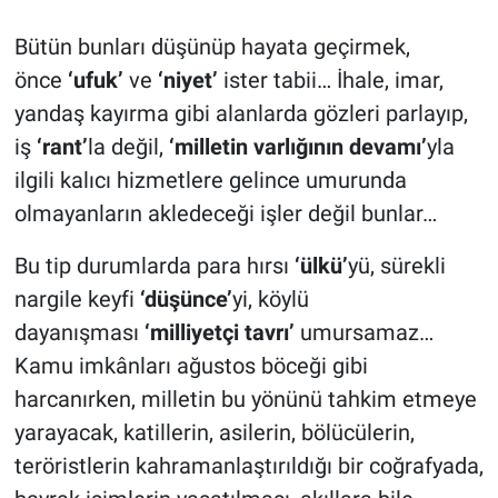
Bütün bunları düşünüp hayata geçirmek,
önce
‘ufuk’
ve
‘niyet’
ister tabii… İhale, imar,
yandaş kayırma gibi alanlarda gözleri parlayıp,
iş
‘rant’
la değil,
‘milletin varlığının devamı’
yla
ilgili kalıcı hizmetlere gelince umurunda
olmayanların akledeceği işler değil bunlar…
Bu tip durumlarda para hırsı
‘ülkü’
yü, sürekli
nargile keyfi
‘düşünce’
yi, köylü
dayanışması
‘milliyetçi tavrı’
umursamaz…
Kamu imkânları ağustos böceği gibi
harcanırken, milletin bu yönünü tahkim etmeye
yarayacak, katillerin, asilerin, bölücülerin,
teröristlerin kahramanlaştırıldığı bir coğrafyada,