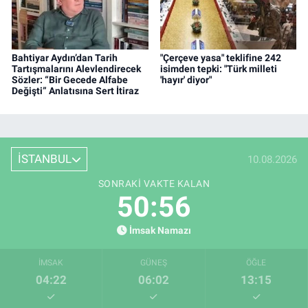
Bahtiyar Aydın’dan Tarih
"Çerçeve yasa" teklifine 242
Tartışmalarını Alevlendirecek
isimden tepki: "Türk milleti
Sözler: “Bir Gecede Alfabe
'hayır' diyor"
Değişti” Anlatısına Sert İtiraz
İSTANBUL
10.08.2026
SONRAKI VAKTE KALAN
50:56
İmsak Namazı
İMSAK
GÜNEŞ
ÖĞLE
04:22
06:02
13:15