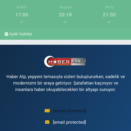
İKINDI
AKŞAM
YATSI
17:06
20:18
21:50
Aylık Vakitler
Haber Alp, yepyeni temasıyla sizleri buluştururken, sadelik ve
modernizmi bir araya getiriyor. Şatafattan kaçınıyor ve
insanlara haber okuyabilecekleri bir altyapı sunuyor.
[email protected]
[email protected]