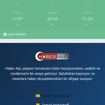
İKINDI
AKŞAM
YATSI
17:07
20:20
21:54
Aylık Vakitler
Haber Alp, yepyeni temasıyla sizleri buluştururken, sadelik ve
modernizmi bir araya getiriyor. Şatafattan kaçınıyor ve
insanlara haber okuyabilecekleri bir altyapı sunuyor.
[email protected]