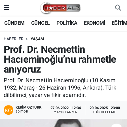
Nöbetçi Eczaneler
GÜNDEM
GÜNCEL
POLİTİKA
EKONOMİ
EĞİTİ
Hava Durumu
HABERLER
YAŞAM
Prof. Dr. Necmettin
Trafik Durumu
Hacıeminoğlu’nu rahmetle
Süper Lig Puan Durumu ve Fikstür
anıyoruz
Tüm Manşetler
Prof. Dr. Necmettin Hacıeminoğlu (10 Kasım
1932, Maraş - 26 Haziran 1996, Ankara), Türk
Son Dakika Haberleri
dilbilimci, yazar ve fikir adamıdır.
KERIM ÖZTÜRK
Haber Arşivi
27.06.2022 - 12:34
20.04.2025 - 23:00
EDITÖR
YAYINLANMA
GÜNCELLEME