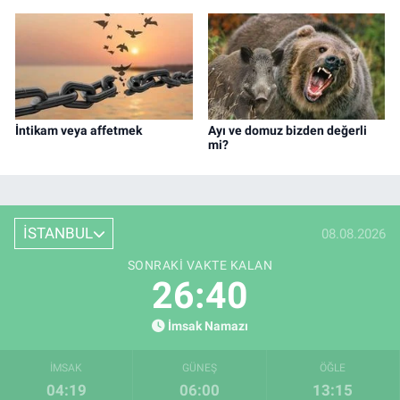
İntikam veya affetmek
Ayı ve domuz bizden değerli
mi?
İSTANBUL
08.08.2026
SONRAKI VAKTE KALAN
26:39
İmsak Namazı
İMSAK
GÜNEŞ
ÖĞLE
04:19
06:00
13:15