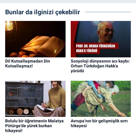
Bunlar da ilginizi çekebilir
Dil Kutsallaşmadan Din
Sosyoloji dünyasının acı kaybı:
Kutsallaşmaz!
Orhan Türkdoğan Hakk'a
yürüdü
Bolulu bir öğretmenin Malatya
Avrupa’nın bir gelişmişlik sırrı
Pötürge’de yürek burkan
hikayesi
hikayesi!