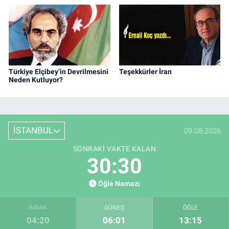
Türkiye Elçibey’in Devrilmesini
Teşekkürler İran
Neden Kutluyor?
İSTANBUL
09.08.2026
SONRAKI VAKTE KALAN
30:29
Öğle Namazı
İMSAK
GÜNEŞ
ÖĞLE
04:20
06:01
13:15