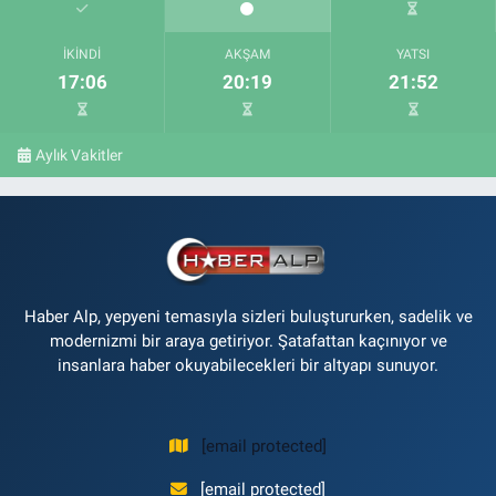
İKINDI
AKŞAM
YATSI
17:06
20:19
21:52
Aylık Vakitler
Haber Alp, yepyeni temasıyla sizleri buluştururken, sadelik ve
modernizmi bir araya getiriyor. Şatafattan kaçınıyor ve
insanlara haber okuyabilecekleri bir altyapı sunuyor.
[email protected]
[email protected]