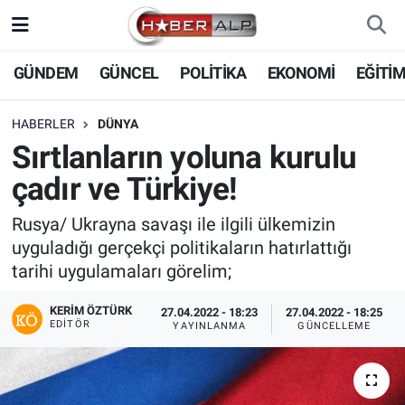
Nöbetçi Eczaneler
GÜNDEM
GÜNCEL
POLİTİKA
EKONOMİ
EĞİTİ
Hava Durumu
HABERLER
DÜNYA
Sırtlanların yoluna kurulu
Trafik Durumu
çadır ve Türkiye!
Süper Lig Puan Durumu ve Fikstür
Rusya/ Ukrayna savaşı ile ilgili ülkemizin
uyguladığı gerçekçi politikaların hatırlattığı
Tüm Manşetler
tarihi uygulamaları görelim;
Son Dakika Haberleri
KERIM ÖZTÜRK
27.04.2022 - 18:23
27.04.2022 - 18:25
EDITÖR
YAYINLANMA
GÜNCELLEME
Haber Arşivi