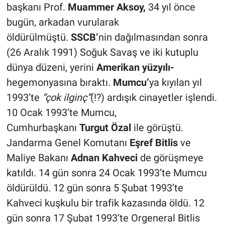
başkanı Prof.
Muammer Aksoy,
34 yıl önce
bugün, arkadan vurularak
öldürülmüştü.
SSCB’
nin dağılmasından sonra
(26 Aralık 1991) Soğuk Savaş ve iki kutuplu
dünya düzeni, yerini
Amerikan yüzyılı-
hegemonyasına bıraktı.
Mumcu’
ya kıyılan yıl
1993’te
“çok ilginç”
(!?) ardışık cinayetler işlendi.
10 Ocak 1993’te Mumcu,
Cumhurbaşkanı
Turgut Özal
ile görüştü.
Jandarma Genel Komutanı
Eşref Bitlis
ve
Maliye Bakanı
Adnan Kahveci
de görüşmeye
katıldı. 14 gün sonra 24 Ocak 1993’te Mumcu
öldürüldü. 12 gün sonra 5 Şubat 1993’te
Kahveci kuşkulu bir trafik kazasında öldü. 12
gün sonra 17 Şubat 1993’te Orgeneral Bitlis