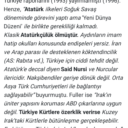
Türkiye raporlarını (1993) yayımlamıştı (1996).
Henze,
“
Atatürk
ilkeleri Soğuk Savaş
döneminde görevini yaptı ama
‘Yeni Dünya
Düzeni’
ile birlikte gerekliliği kalmadı.
Klasik
Atatürkçülük ölmüştür.
Aydınların imam
hatip okulları konusunda endişeleri yersiz. İran
ve Arap parası ile desteklenen köktendincilik
(AS: Rabıta vd.), Türkiye için ciddi tehdit değil.
Atatürk’e deccal diyen
Said Nursi
ve Nurcular
ilericidir. Nakşibendiler geriye dönük değil. Orta
Asya Türk Cumhuriyetleri ile bağlantıyı
sağlayabilir”
buyurmuştu. Fuller ise
“Irak’ın
üniter yapısını koruması ABD çıkarlarına uygun
değil.
Türkiye Kürtlere özerklik verirse
Kuzey
Irak’taki Kürtlerle bütünleşme gerçekleşebilir.