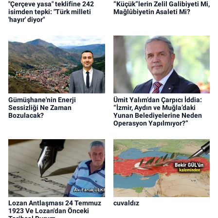
"Çerçeve yasa" teklifine 242
“Küçük”lerin Zelil Galibiyeti Mi,
isimden tepki: "Türk milleti
Mağlûbiyetin Asaleti Mi?
'hayır' diyor"
Gümüşhane'nin Enerji
Ümit Yalım’dan Çarpıcı İddia:
Sessizliği Ne Zaman
“İzmir, Aydın ve Muğla’daki
Bozulacak?
Yunan Belediyelerine Neden
Operasyon Yapılmıyor?”
Lozan Antlaşması 24 Temmuz
cuvaldız
1923 Ve Lozan'dan Önceki