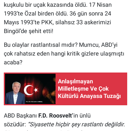
kuşkulu bir uçak kazasında öldü. 17 Nisan
1993’te Özal birden öldü. 36 gün sonra 24
Mayıs 1993’te PKK, silahsız 33 askerimizi
Bingöl’de şehit etti!
Bu olaylar rastlantısal mıdır? Mumcu, ABD’yi
çok rahatsız eden hangi kritik gizlere ulaşmıştı
acaba?
Anlaşılmayan
Milletleşme Ve Çok
Kültürlü Anayasa Tuzağı
ABD Başkanı
F.D. Roosvelt’
in ünlü
sözüdür:
“Siyasette hiçbir şey rastlantı değildir.