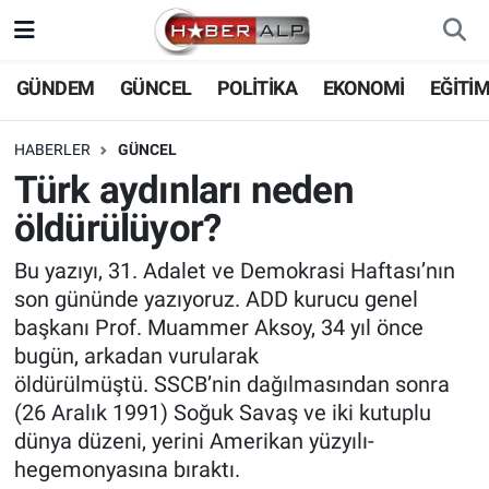
Nöbetçi Eczaneler
GÜNDEM
GÜNCEL
POLİTİKA
EKONOMİ
EĞİTİ
Hava Durumu
HABERLER
GÜNCEL
Türk aydınları neden
Trafik Durumu
öldürülüyor?
Süper Lig Puan Durumu ve Fikstür
Bu yazıyı, 31. Adalet ve Demokrasi Haftası’nın
son gününde yazıyoruz. ADD kurucu genel
Tüm Manşetler
başkanı Prof. Muammer Aksoy, 34 yıl önce
bugün, arkadan vurularak
Son Dakika Haberleri
öldürülmüştü. SSCB’nin dağılmasından sonra
(26 Aralık 1991) Soğuk Savaş ve iki kutuplu
Haber Arşivi
dünya düzeni, yerini Amerikan yüzyılı-
hegemonyasına bıraktı.