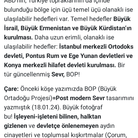
ABD’nin, Türkiye topraklarının da içinde
bulunduğu bölge için üçü temel üçü olanaklı ise
ulaşılabilir hedefleri var. Temel hedefler
Büyük
İsrail, Büyük Ermenistan ve Büyük Kürdistan’ın
kurulması.
Daha uzun erimli, olanaklı ise
ulaşılabilir hedefler:
İstanbul merkezli Ortodoks
devleti, Pontus Rum ve Ege Yunan devletleri ve
Konya merkezli hilafet devleti kurulması.
Bir
tür güncellenmiş
Sevr,
BOP!
Çare:
Önceki köşe yazımızda BOP (Büyük
Ortadoğu Projesi)
=Post modern Sevr
tasarımını
yazmıştık (18.01.24). Büyük fotoğraf
bu!
İşleyeni-işleteni bilinen, halktan
gizlenen
ve
devletçe önlenemeyen
aydın
cinayetleri ve toplumsal kışkırtmalar (Çorum,