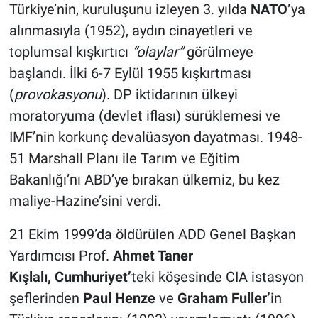
Türkiye’nin, kuruluşunu izleyen 3. yılda
NATO’
ya
alınmasıyla (1952), aydın cinayetleri ve
toplumsal kışkırtıcı
“olaylar”
görülmeye
başlandı. İlki 6-7 Eylül 1955 kışkırtması
(
provokasyonu
). DP iktidarının ülkeyi
moratoryuma (devlet iflası) sürüklemesi ve
IMF’nin korkunç devalüasyon dayatması. 1948-
51 Marshall Planı ile Tarım ve Eğitim
Bakanlığı’nı ABD’ye bırakan ülkemiz, bu kez
maliye-Hazine’sini verdi.
21 Ekim 1999’da öldürülen ADD Genel Başkan
Yardımcısı Prof.
Ahmet Taner
Kışlalı,
Cumhuriyet’
teki köşesinde CIA istasyon
şeflerinden
Paul Henze
ve
Graham Fuller’
in