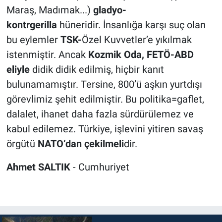
Maraş, Madımak...)
gladyo-
kontrgerilla
hüneridir. İnsanlığa karşı suç olan
bu eylemler
TSK-
Özel Kuvvetler’e yıkılmak
istenmiştir. Ancak
Kozmik Oda, FETÖ-ABD
eliyle
didik didik edilmiş, hiçbir kanıt
bulunamamıştır. Tersine, 800’ü aşkın yurtdışı
görevlimiz şehit edilmiştir. Bu politika=gaflet,
dalalet, ihanet daha fazla sürdürülemez ve
kabul edilemez. Türkiye, işlevini yitiren savaş
örgütü
NATO’dan çekilmeli
dir.
Ahmet SALTIK
- Cumhuriyet