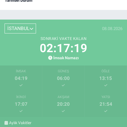
Tarihsel Durum
İSTANBUL
08.08.2026
SONRAKI VAKTE KALAN
02:17:19
İmsak Namazı
İMSAK
GÜNEŞ
ÖĞLE
04:19
06:00
13:15
İKINDI
AKŞAM
YATSI
17:07
20:20
21:54
Aylık Vakitler