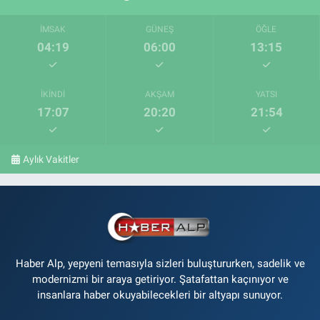
İMSAK
GÜNEŞ
ÖĞLE
04:19
06:00
13:15
İKINDI
AKŞAM
YATSI
17:07
20:20
21:54
Aylık Vakitler
Haber Alp, yepyeni temasıyla sizleri buluştururken, sadelik ve
modernizmi bir araya getiriyor. Şatafattan kaçınıyor ve
insanlara haber okuyabilecekleri bir altyapı sunuyor.