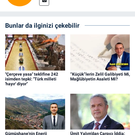
Bunlar da ilginizi çekebilir
"Çerçeve yasa" teklifine 242
“Küçük”lerin Zelil Galibiyeti Mi,
isimden tepki: "Türk milleti
Mağlûbiyetin Asaleti Mi?
'hayır' diyor"
Gümüşhane'nin Enerji
Ümit Yalım’dan Çarpıcı İddia: