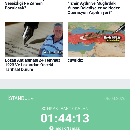
Sessizliği Ne Zaman
“İzmir, Aydın ve Muğla’daki
Bozulacak?
Yunan Belediyelerine Neden
Operasyon Yapılmıyor?”
Lozan Antlaşması 24 Temmuz
cuvaldız
1923 Ve Lozan'dan Önceki
Tarihsel Durum
İSTANBUL
08.08.2026
SONRAKI VAKTE KALAN
01:44:12
İmsak Namazı