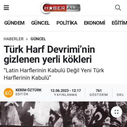
Nöbetçi Eczaneler
GÜNDEM
GÜNCEL
POLİTİKA
EKONOMİ
EĞİTİ
Hava Durumu
HABERLER
GÜNCEL
Türk Harf Devrimi’nin
Trafik Durumu
gizlenen yerli kökleri
Süper Lig Puan Durumu ve Fikstür
“Latin Harflerinin Kabulü Değil Yeni Türk
Harflerinin Kabulü”
Tüm Manşetler
KERIM ÖZTÜRK
12.06.2023 - 12:17
761
Son Dakika Haberleri
EDITÖR
YAYINLANMA
GÖSTERIM
OKUN
Haber Arşivi