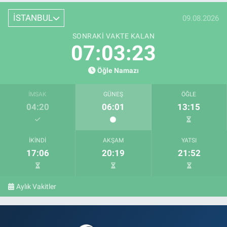
İSTANBUL
09.08.2026
SONRAKI VAKTE KALAN
07:03:22
Öğle Namazı
İMSAK
GÜNEŞ
ÖĞLE
04:20
06:01
13:15
İKINDI
AKŞAM
YATSI
17:06
20:19
21:52
Aylık Vakitler