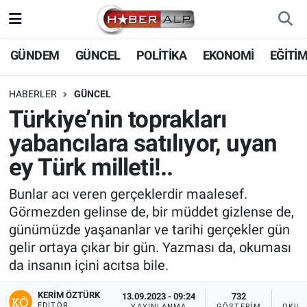
Nöbetçi Eczaneler
GÜNDEM
GÜNCEL
POLİTİKA
EKONOMİ
EĞİTİ
Hava Durumu
HABERLER
GÜNCEL
Türkiye’nin toprakları
Trafik Durumu
yabancılara satılıyor, uyan
Süper Lig Puan Durumu ve Fikstür
ey Türk milleti!..
Tüm Manşetler
Bunlar acı veren gerçeklerdir maalesef.
Görmezden gelinse de, bir müddet gizlense de,
Son Dakika Haberleri
günümüzde yaşananlar ve tarihi gerçekler gün
gelir ortaya çıkar bir gün. Yazması da, okuması
Haber Arşivi
da insanın içini acıtsa bile.
KERIM ÖZTÜRK
13.09.2023 - 09:24
732
EDITÖR
YAYINLANMA
GÖSTERIM
OKUN