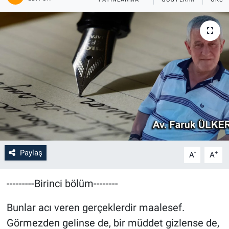
Paylaş
-
+
A
A
---------Birinci bölüm--------
Bunlar acı veren gerçeklerdir maalesef.
Görmezden gelinse de, bir müddet gizlense de,