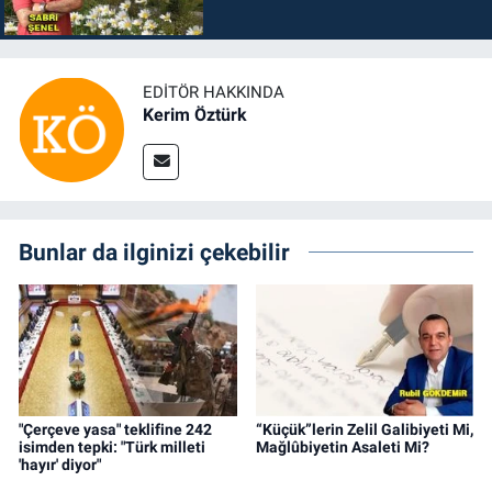
EDITÖR HAKKINDA
Kerim Öztürk
Bunlar da ilginizi çekebilir
"Çerçeve yasa" teklifine 242
“Küçük”lerin Zelil Galibiyeti Mi,
isimden tepki: "Türk milleti
Mağlûbiyetin Asaleti Mi?
'hayır' diyor"