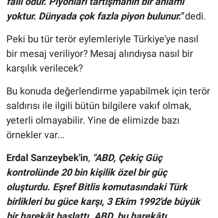
faili odur. Piyonları tartışmanın bir anlamı
yoktur. Dünyada çok fazla piyon bulunur."
dedi.
Peki bu tür terör eylemleriyle Türkiye'ye nasıl
bir mesaj veriliyor? Mesaj alındıysa nasıl bir
karşılık verilecek?
Bu konuda değerlendirme yapabilmek için terör
saldırısı ile ilgili bütün bilgilere vakıf olmak,
yeterli olmayabilir. Yine de elimizde bazı
örnekler var...
Erdal Sarızeybek'in
,
"ABD, Çekiç Güç
kontrolünde 20 bin kişilik özel bir güç
oluşturdu. Eşref Bitlis komutasındaki Türk
birlikleri bu güce karşı, 3 Ekim 1992'de büyük
bir harekât başlattı. ABD, bu harekâtı