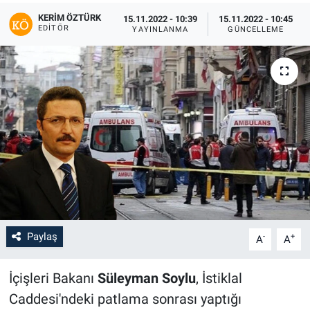
KERIM ÖZTÜRK
15.11.2022 - 10:39
15.11.2022 - 10:45
EDITÖR
YAYINLANMA
GÜNCELLEME
Paylaş
-
+
A
A
İçişleri Bakanı
Süleyman Soylu
, İstiklal
Caddesi'ndeki patlama sonrası yaptığı