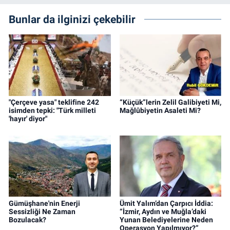
Bunlar da ilginizi çekebilir
"Çerçeve yasa" teklifine 242
“Küçük”lerin Zelil Galibiyeti Mi,
isimden tepki: "Türk milleti
Mağlûbiyetin Asaleti Mi?
'hayır' diyor"
Gümüşhane'nin Enerji
Ümit Yalım’dan Çarpıcı İddia:
Sessizliği Ne Zaman
“İzmir, Aydın ve Muğla’daki
Bozulacak?
Yunan Belediyelerine Neden
Operasyon Yapılmıyor?”