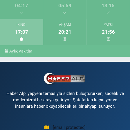
04:17
05:59
13:15
İKINDI
AKŞAM
YATSI
17:07
20:21
21:56
Aylık Vakitler
Haber Alp, yepyeni temasıyla sizleri buluştururken, sadelik ve
modernizmi bir araya getiriyor. Şatafattan kaçınıyor ve
insanlara haber okuyabilecekleri bir altyapı sunuyor.
[email protected]