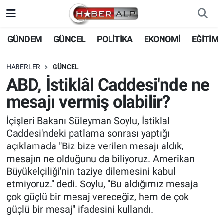
Nöbetçi Eczaneler
GÜNDEM
GÜNCEL
POLİTİKA
EKONOMİ
EĞİTİ
Hava Durumu
HABERLER
GÜNCEL
ABD, İstiklâl Caddesi'nde ne
Trafik Durumu
mesajı vermiş olabilir?
Süper Lig Puan Durumu ve Fikstür
İçişleri Bakanı Süleyman Soylu, İstiklal
Caddesi'ndeki patlama sonrası yaptığı
Tüm Manşetler
açıklamada "Biz bize verilen mesajı aldık,
mesajın ne olduğunu da biliyoruz. Amerikan
Son Dakika Haberleri
Büyükelçiliği'nin taziye dilemesini kabul
etmiyoruz." dedi. Soylu, "Bu aldığımız mesaja
Haber Arşivi
çok güçlü bir mesaj vereceğiz, hem de çok
güçlü bir mesaj" ifadesini kullandı.