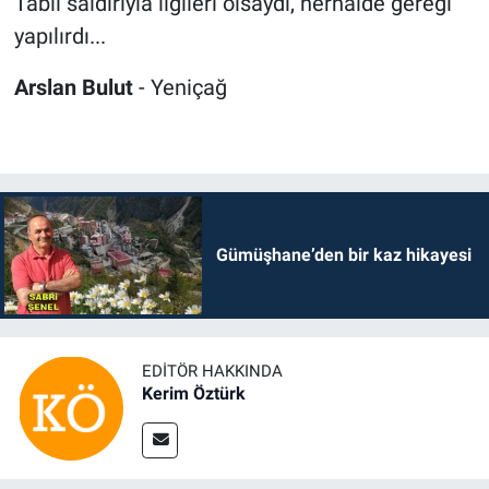
Tabii saldırıyla ilgileri olsaydı, herhalde gereği
yapılırdı...
Arslan Bulut
- Yeniçağ
Gümüşhane’den bir kaz hikayesi
EDITÖR HAKKINDA
Kerim Öztürk