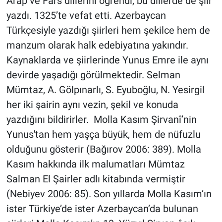
Arap ve Fars dillerini öğrendi, bu dillerde de şiir
yazdı. 1325’te vefat etti. Azerbaycan
Türkçesiyle yazdığı şiirleri hem şekilce hem de
manzum olarak halk edebiyatına yakındır.
Kaynaklarda ve şiirlerinde Yunus Emre ile aynı
devirde yaşadığı görülmektedir. Selman
Mümtaz, A. Gölpınarlı, S. Eyuboğlu, N. Yesirgil
her iki şairin aynı vezin, şekil ve konuda
yazdığını bildirirler. Molla Kasım Şirvanî’nin
Yunus'tan hem yaşça büyük, hem de nüfuzlu
olduğunu gösterir (Bağırov 2006: 389). Molla
Kasım hakkında ilk malumatları Mümtaz
Salman El Şairler adlı kitabında vermiştir
(Nebiyev 2006: 85). Son yıllarda Molla Kasım’ın
ister Türkiye’de ister Azerbaycan’da bulunan