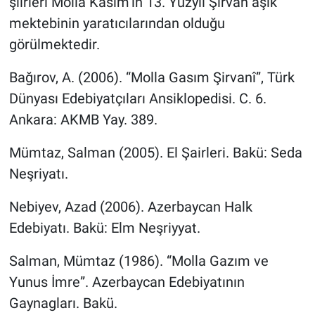
şiirleri Molla Kasım’ın 13. Yüzyıl Şirvan âşık
mektebinin yaratıcılarından olduğu
görülmektedir.
Bağırov, A. (2006). “Molla Gasım Şirvanî”, Türk
Dünyası Edebiyatçıları Ansiklopedisi. C. 6.
Ankara: AKMB Yay. 389.
Mümtaz, Salman (2005). El Şairleri. Bakü: Seda
Neşriyatı.
Nebiyev, Azad (2006). Azerbaycan Halk
Edebiyatı. Bakü: Elm Neşriyyat.
Salman, Mümtaz (1986). “Molla Gazım ve
Yunus İmre”. Azerbaycan Edebiyatının
Gaynagları. Bakü.