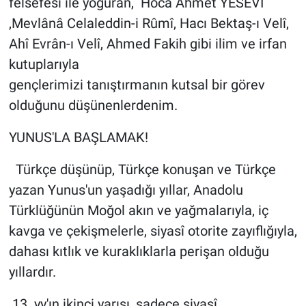
felsefesi ile yoğuran, Hoca Ahmet YESEVİ
,Mevlânâ Celaleddin-i Rûmî, Hacı Bektaş-ı Velî,
Ahî Evrân-ı Velî, Ahmed Fakih gibi ilim ve irfan
kutuplarıyla
gençlerimizi tanıştırmanın kutsal bir görev
olduğunu düşünenlerdenim.
YUNUS'LA BAŞLAMAK!
Türkçe düşünüp, Türkçe konuşan ve Türkçe
yazan Yunus'un yaşadığı yıllar, Anadolu
Türklüğünün Moğol akın ve yağmalarıyla, iç
kavga ve çekişmelerle, siyasî otorite zayıflığıyla,
dahası kıtlık ve kuraklıklarla perişan olduğu
yıllardır.
13. yy'ın ikinci yarısı, sadece siyasî