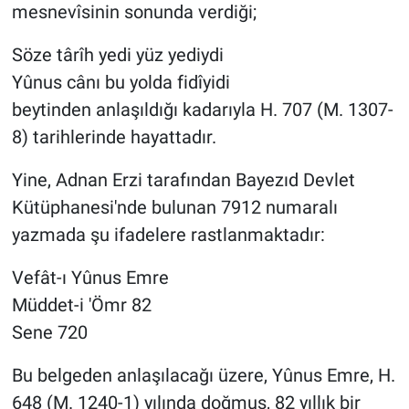
mesnevîsinin sonunda verdiği;
Söze târîh yedi yüz yediydi
Yûnus cânı bu yolda fidîyidi
beytinden anlaşıldığı kadarıyla H. 707 (M. 1307-
8) tarihlerinde hayattadır.
Yine, Adnan Erzi tarafından Bayezıd Devlet
Kütüphanesi'nde bulunan 7912 numaralı
yazmada şu ifadelere rastlanmaktadır:
Vefât-ı Yûnus Emre
Müddet-i 'Ömr 82
Sene 720
Bu belgeden anlaşılacağı üzere, Yûnus Emre, H.
648 (M. 1240-1) yılında doğmuş, 82 yıllık bir