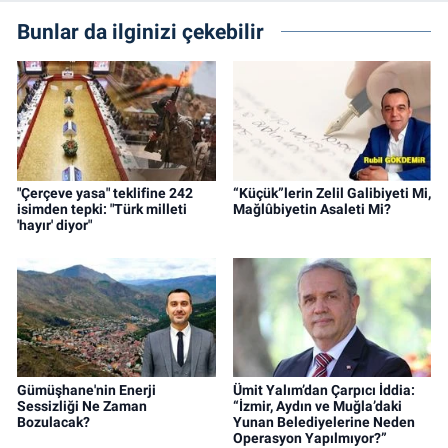
Bunlar da ilginizi çekebilir
"Çerçeve yasa" teklifine 242
“Küçük”lerin Zelil Galibiyeti Mi,
isimden tepki: "Türk milleti
Mağlûbiyetin Asaleti Mi?
'hayır' diyor"
Gümüşhane'nin Enerji
Ümit Yalım’dan Çarpıcı İddia:
Sessizliği Ne Zaman
“İzmir, Aydın ve Muğla’daki
Bozulacak?
Yunan Belediyelerine Neden
Operasyon Yapılmıyor?”