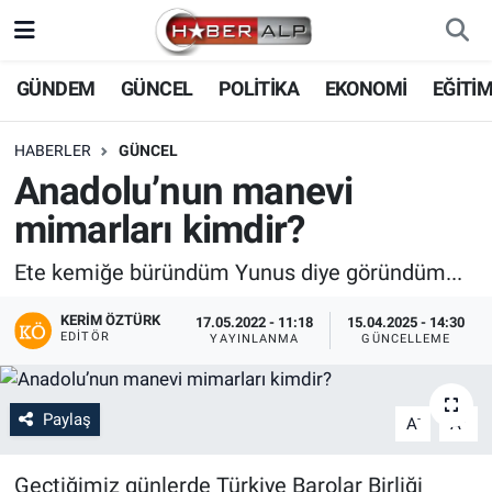
Nöbetçi Eczaneler
GÜNDEM
GÜNCEL
POLİTİKA
EKONOMİ
EĞİTİ
Hava Durumu
HABERLER
GÜNCEL
Anadolu’nun manevi
Trafik Durumu
mimarları kimdir?
Süper Lig Puan Durumu ve Fikstür
Ete kemiğe büründüm Yunus diye göründüm...
Tüm Manşetler
KERIM ÖZTÜRK
17.05.2022 - 11:18
15.04.2025 - 14:30
EDITÖR
YAYINLANMA
GÜNCELLEME
Son Dakika Haberleri
Haber Arşivi
Paylaş
-
+
A
A
Geçtiğimiz günlerde Türkiye Barolar Birliği