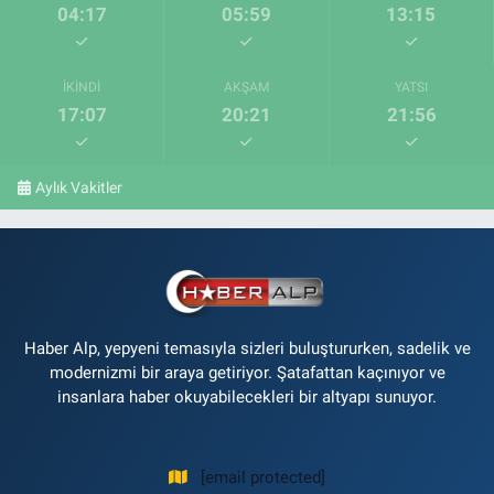
04:17
05:59
13:15
İKINDI
AKŞAM
YATSI
17:07
20:21
21:56
Aylık Vakitler
Haber Alp, yepyeni temasıyla sizleri buluştururken, sadelik ve
modernizmi bir araya getiriyor. Şatafattan kaçınıyor ve
insanlara haber okuyabilecekleri bir altyapı sunuyor.
[email protected]