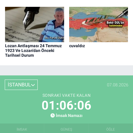
Lozan Antlaşması 24 Temmuz
cuvaldız
1923 Ve Lozan'dan Önceki
Tarihsel Durum
İSTANBUL
07.08.2026
SONRAKI VAKTE KALAN
01:06:05
İmsak Namazı
İMSAK
GÜNEŞ
ÖĞLE