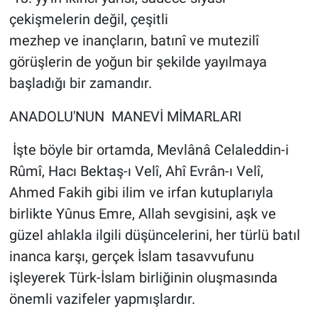
çekişmelerin değil, çeşitli
mezhep ve inançların, batınî ve mutezilî
görüşlerin de yoğun bir şekilde yayılmaya
başladığı bir zamandır.
ANADOLU'NUN MANEVİ MİMARLARI
İşte böyle bir ortamda, Mevlânâ Celaleddin-i
Rûmî, Hacı Bektaş-ı Velî, Ahî Evrân-ı Velî,
Ahmed Fakih gibi ilim ve irfan kutuplarıyla
birlikte Yûnus Emre, Allah sevgisini, aşk ve
güzel ahlakla ilgili düşüncelerini, her türlü batıl
inanca karşı, gerçek İslam tasavvufunu
işleyerek Türk-İslam birliğinin oluşmasında
önemli vazifeler yapmışlardır.