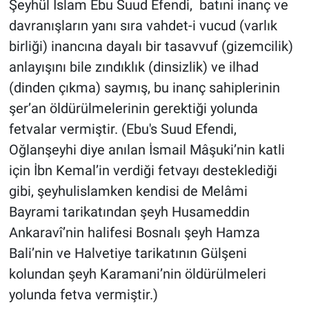
Şeyhül İslam Ebu Suud Efendi, batıni inanç ve
davranışların yanı sıra vahdet-i vucud (varlık
birliği) inancına dayalı bir tasavvuf (gizemcilik)
anlayışını bile zındıklık (dinsizlik) ve ilhad
(dinden çıkma) saymış, bu inanç sahiplerinin
şer’an öldürülmelerinin gerektiği yolunda
fetvalar vermiştir. (Ebu's Suud Efendi,
Oğlanşeyhi diye anılan İsmail Mâşuki’nin katli
için İbn Kemal’in verdiği fetvayı desteklediği
gibi, şeyhulislamken kendisi de Melâmi
Bayrami tarikatından şeyh Husameddin
Ankaravî’nin halifesi Bosnalı şeyh Hamza
Bali’nin ve Halvetiye tarikatının Gülşeni
kolundan şeyh Karamani’nin öldürülmeleri
yolunda fetva vermiştir.)