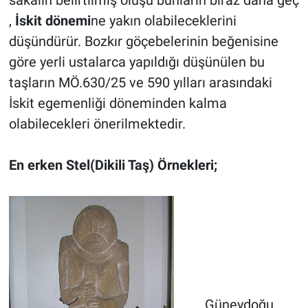
sakalın belirtilmiş oluşu bunların biraz daha geç
,
İskit dönemi
ne yakın olabileceklerini
düşündürür. Bozkır göçebelerinin beğenisine
göre yerli ustalarca yapıldığı düşünülen bu
taşların MÖ.630/25 ve 590 yılları arasındaki
İskit egemenliği döneminden kalma
olabilecekleri önerilmektedir.
En erken Stel(Dikili Taş) Örnekleri;
Güneydoğu