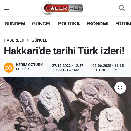
Nöbetçi Eczaneler
GÜNDEM
GÜNCEL
POLİTİKA
EKONOMİ
EĞİTİ
Hava Durumu
HABERLER
GÜNCEL
Hakkari’de tarihi Türk izleri!
Trafik Durumu
KERIM ÖZTÜRK
27.12.2022 - 12:27
02.06.2025 - 11:15
Süper Lig Puan Durumu ve Fikstür
EDITÖR
YAYINLANMA
GÜNCELLEME
Tüm Manşetler
Son Dakika Haberleri
Haber Arşivi