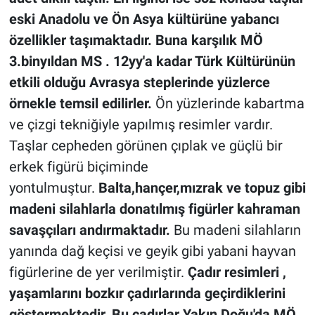
eski Anadolu ve Ön Asya kültürüne yabancı
özellikler taşımaktadır. Buna karşılık MÖ
3.binyıldan MS . 12yy'a kadar Türk Kültürünün
etkili olduğu Avrasya steplerinde yüzlerce
örnekle temsil edilirler.
Ön yüzlerinde kabartma
ve çizgi tekniğiyle yapılmış resimler vardır.
Taşlar cepheden görünen çıplak ve güçlü bir
erkek figürü biçiminde
yontulmuştur.
Balta,hançer,mızrak ve topuz gibi
madeni silahlarla donatılmış figürler kahraman
savaşçıları andırmaktadır.
Bu madeni silahların
yanında dağ keçisi ve geyik gibi yabani hayvan
figürlerine de yer verilmiştir.
Çadır resimleri ,
yaşamlarını bozkır çadırlarında geçirdiklerini
göstermektedir.
Bu çadırlar Yakın Doğu'da MÖ