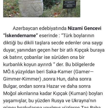
Azerbaycan edebiyatında
Nizami Gencevi
“İskendername”
eserinde : “Türk boylarının
diktiği bu dikili taşlara secde edenler ona saygı
duyar, yanından geçen her bir atlı Kıpçak buraya
ok batırır, çobanlar ise sürüden ona bir
kurbanlık koyun ayırırdı ” der. Bu bölgelerde
MÖ.6.yüzyıldan beri Saka-Kamer (Gamer—
Gimmer-Kimmer) ,sonra Hun, daha sonra
Bulgar, ondan sonra Hazar ve daha sonra
Moğol akınlarına kadar Kıpçak (Kuman) boyları
yaşamışlar, bu yüzden Rusya ve Ukrayna’nın
güney bozkırlarına yayılmış yüzlerce Taş Baba