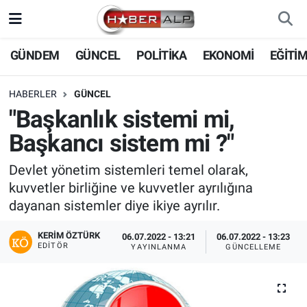
Nöbetçi Eczaneler
GÜNDEM
GÜNCEL
POLİTİKA
EKONOMİ
EĞİTİ
Hava Durumu
HABERLER
GÜNCEL
"Başkanlık sistemi mi,
Trafik Durumu
Başkancı sistem mi ?"
Süper Lig Puan Durumu ve Fikstür
Devlet yönetim sistemleri temel olarak,
kuvvetler birliğine ve kuvvetler ayrılığına
Tüm Manşetler
dayanan sistemler diye ikiye ayrılır.
Son Dakika Haberleri
KERIM ÖZTÜRK
06.07.2022 - 13:21
06.07.2022 - 13:23
EDITÖR
YAYINLANMA
GÜNCELLEME
Haber Arşivi