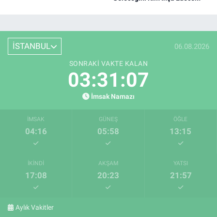
İSTANBUL
06.08.2026
SONRAKI VAKTE KALAN
03:31:07
İmsak Namazı
İMSAK
GÜNEŞ
ÖĞLE
04:16
05:58
13:15
İKINDI
AKŞAM
YATSI
17:08
20:23
21:57
Aylık Vakitler