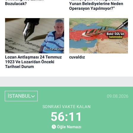
Bozulacak?
Yunan Belediyelerine Neden
Operasyon Yapılmıyor?”
Lozan Antlaşması 24 Temmuz
cuvaldız
1923 Ve Lozan'dan Önceki
Tarihsel Durum
İSTANBUL
09.08.2026
SONRAKI VAKTE KALAN
56:10
Öğle Namazı