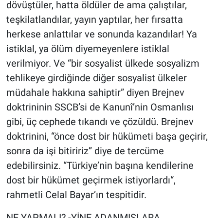
dövüştüler, hatta öldüler de ama çalıştılar,
teşkilatlandılar, yayın yaptılar, her fırsatta
herkese anlattılar ve sonunda kazandılar! Ya
istiklal, ya ölüm diyemeyenlere istiklal
verilmiyor. Ve “bir sosyalist ülkede sosyalizm
tehlikeye girdiğinde diğer sosyalist ülkeler
müdahale hakkına sahiptir” diyen Brejnev
doktrininin SSCB’si de Kanunî’nin Osmanlısı
gibi, üç cephede tıkandı ve çözüldü. Brejnev
doktrinini, “önce dost bir hükümeti başa geçirir,
sonra da işi bitiririz” diye de tercüme
edebilirsiniz. “Türkiye’nin başına kendilerine
dost bir hükümet geçirmek istiyorlardı“,
rahmetli Celal Bayar’ın tespitidir.
NE YAPMALI? -YİNE ADANMIŞLARA