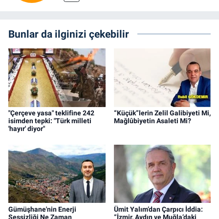
Bunlar da ilginizi çekebilir
"Çerçeve yasa" teklifine 242
“Küçük”lerin Zelil Galibiyeti Mi,
isimden tepki: "Türk milleti
Mağlûbiyetin Asaleti Mi?
'hayır' diyor"
Gümüşhane'nin Enerji
Ümit Yalım’dan Çarpıcı İddia:
Sessizliği Ne Zaman
“İzmir, Aydın ve Muğla’daki