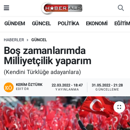
Nöbetçi Eczaneler
GÜNDEM
GÜNCEL
POLİTİKA
EKONOMİ
EĞİTİ
Hava Durumu
HABERLER
GÜNCEL
Boş zamanlarımda
Trafik Durumu
Milliyetçilik yaparım
Süper Lig Puan Durumu ve Fikstür
(Kendini Türklüğe adayanlara)
Tüm Manşetler
KERIM ÖZTÜRK
22.03.2022 - 18:47
31.05.2022 - 21:28
EDITÖR
YAYINLANMA
GÜNCELLEME
Son Dakika Haberleri
Haber Arşivi