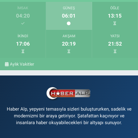
İMSAK
GÜNEŞ
ÖĞLE
04:20
06:01
13:15
İKINDI
AKŞAM
YATSI
17:06
20:19
21:52
Aylık Vakitler
Haber Alp, yepyeni temasıyla sizleri buluştururken, sadelik ve
modernizmi bir araya getiriyor. Şatafattan kaçınıyor ve
insanlara haber okuyabilecekleri bir altyapı sunuyor.