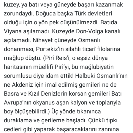
kuzey, ya batı veya güneyde başarı kazanmak
zorundaydı. Doğuda başka Türk devletleri
olduğu için o yön pek düşünülmezdi. Batıda
Viyana aşılamadı. Kuzeyde Don-Volga kanalı
açılamadı. Nihayet güneyde Osmanlı
donanması, Portekiz’in silahlı ticarî filolarına
mağlup düştü. (Pirî Reis’i, o eşsiz dünya
haritasının müellifi Pirî’yi, bu mağlubiyetin
sorumlusu diye idam ettik! Halbuki Osmanlı’nın
ne Akdeniz için imal edilmiş gemileri ne de
Basra ve Kızıl Denizlerin korsan gemileri Batı
Avrupa’nın okyanus aşan kalyon ve toplarıyla
boy ölçüşebilirdi.) Üç yönde tıkanınca
duraklama ve gerileme başladı. Çünkü tıpkı
cedleri gibi yaparak başaracaklarını zannına