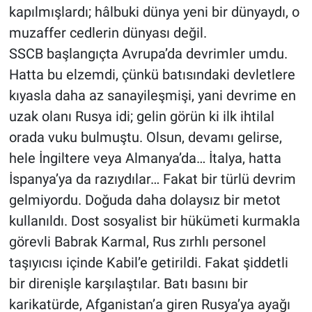
kapılmışlardı; hâlbuki dünya yeni bir dünyaydı, o
muzaffer cedlerin dünyası değil.
SSCB başlangıçta Avrupa’da devrimler umdu.
Hatta bu elzemdi, çünkü batısındaki devletlere
kıyasla daha az sanayileşmişi, yani devrime en
uzak olanı Rusya idi; gelin görün ki ilk ihtilal
orada vuku bulmuştu. Olsun, devamı gelirse,
hele İngiltere veya Almanya’da… İtalya, hatta
İspanya’ya da razıydılar… Fakat bir türlü devrim
gelmiyordu. Doğuda daha dolaysız bir metot
kullanıldı. Dost sosyalist bir hükümeti kurmakla
görevli Babrak Karmal, Rus zırhlı personel
taşıyıcısı içinde Kabil’e getirildi. Fakat şiddetli
bir direnişle karşılaştılar. Batı basını bir
karikatürde, Afganistan’a giren Rusya’ya ayağı