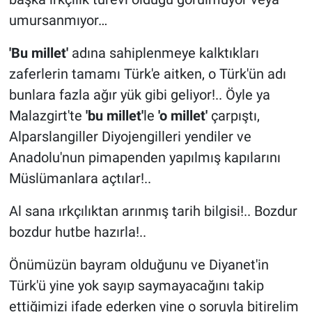
umursanmıyor…
'Bu millet'
adına sahiplenmeye kalktıkları
zaferlerin tamamı Türk'e aitken, o Türk'ün adı
bunlara fazla ağır yük gibi geliyor!.. Öyle ya
Malazgirt'te
'bu millet'
le
'o millet'
çarpıştı,
Alparslangiller Diyojengilleri yendiler ve
Anadolu'nun pimapenden yapılmış kapılarını
Müslümanlara açtılar!..
Al sana ırkçılıktan arınmış tarih bilgisi!.. Bozdur
bozdur hutbe hazırla!..
Önümüzün bayram olduğunu ve Diyanet'in
Türk'ü yine yok sayıp saymayacağını takip
ettiğimizi ifade ederken yine o soruyla bitirelim