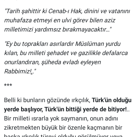
"Tarih şahittir ki Cenab-ı Hak, dinini ve vatanını
muhafaza etmeyi en ulvi görev bilen aziz
milletimizi yardımsız bırakmayacaktır…"
"Ey bu toprakları asırlardır Müslüman yurdu
kılan, bu milleti şehadet ve gazilikle defalarca
onurlandıran, şüheda evladı eyleyen
Rabbimiz!
.
."
***
Belli ki bunların gözünde ırkçılık,
Türk'ün olduğu
yerde başlıyor, Türk'ün bittiği yerde de bitiyor!
..
Bir milleti ısrarla yok saymanın, onun adını
zikretmekten büyük bir özenle kaçmanın bir
başka ırkçılık türevi olduğu görülmüyor veya