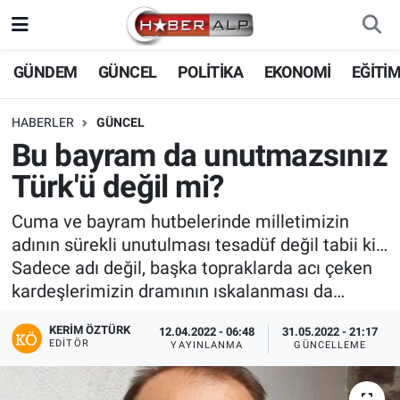
Nöbetçi Eczaneler
GÜNDEM
GÜNCEL
POLİTİKA
EKONOMİ
EĞİTİ
Hava Durumu
HABERLER
GÜNCEL
Bu bayram da unutmazsınız
Trafik Durumu
Türk'ü değil mi?
Süper Lig Puan Durumu ve Fikstür
Cuma ve bayram hutbelerinde milletimizin
adının sürekli unutulması tesadüf değil tabii ki…
Tüm Manşetler
Sadece adı değil, başka topraklarda acı çeken
kardeşlerimizin dramının ıskalanması da…
Son Dakika Haberleri
KERIM ÖZTÜRK
12.04.2022 - 06:48
31.05.2022 - 21:17
Haber Arşivi
EDITÖR
YAYINLANMA
GÜNCELLEME