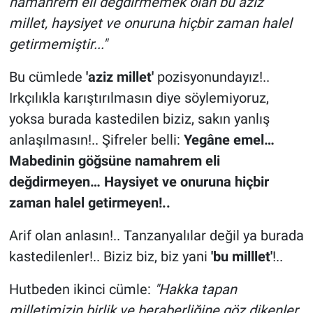
namahrem eli değdirmemek olan bu aziz
millet, haysiyet ve onuruna hiçbir zaman halel
getirmemiştir..."
Bu cümlede
'aziz millet'
pozisyonundayız!..
Irkçılıkla karıştırılmasın diye söylemiyoruz,
yoksa burada kastedilen biziz, sakın yanlış
anlaşılmasın!.. Şifreler belli:
Yegâne emel…
Mabedinin göğsüne namahrem eli
değdirmeyen… Haysiyet ve onuruna hiçbir
zaman halel getirmeyen!..
Arif olan anlasın!.. Tanzanyalılar değil ya burada
kastedilenler!.. Biziz biz, biz yani
'bu milllet'
!..
Hutbeden ikinci cümle:
"Hakka tapan
milletimizin birlik ve beraberliğine göz dikenler,