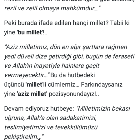
rezil ve zelil olmaya mahkûmdur.
.
."
Peki burada ifade edilen hangi millet? Tabii ki
yine
'bu millet'
!..
"Aziz milletimiz, dün en ağır şartlara rağmen
yedi düveli dize getirdiği gibi, bugün de feraseti
ve Allah'ın inayetiyle hainlere geçit
vermeyecektir…"
Bu da hutbedeki
üçüncü
'millet
'li cümlemiz… Farkındaysanız
yine
'aziz millet'
pozisyonundayız!..
Devam ediyoruz hutbeye:
"Milletimizin bekası
uğruna, Allah'a olan sadakatimizi,
teslimiyetimizi ve tevekkülümüzü
pekiştirelim.
.
."