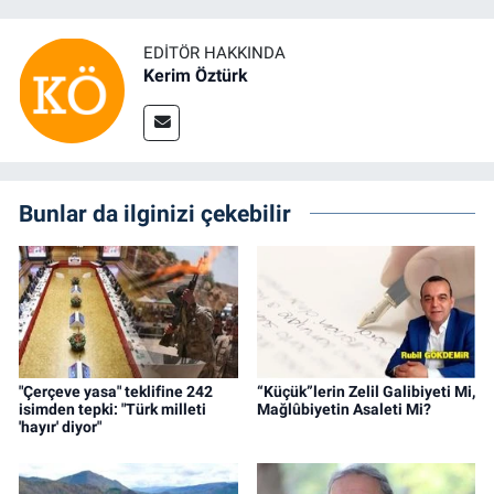
EDITÖR HAKKINDA
Kerim Öztürk
Bunlar da ilginizi çekebilir
"Çerçeve yasa" teklifine 242
“Küçük”lerin Zelil Galibiyeti Mi,
isimden tepki: "Türk milleti
Mağlûbiyetin Asaleti Mi?
'hayır' diyor"