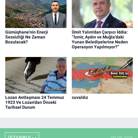
Gümüşhane'nin Enerji
Ümit Yalım’dan Çarpıcı İddia:
Sessizliği Ne Zaman
“İzmir, Aydın ve Muğla’daki
Bozulacak?
Yunan Belediyelerine Neden
Operasyon Yapılmıyor?”
Lozan Antlaşması 24 Temmuz
cuvaldız
1923 Ve Lozan'dan Önceki
Tarihsel Durum
İSTANBUL
09.08.2026