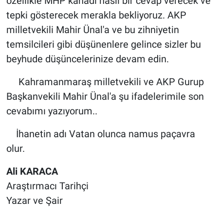
özellikle MHP kanadı nasıl bir cevap verecek ve
tepki gösterecek merakla bekliyoruz. AKP
milletvekili Mahir Ünal'a ve bu zihniyetin
temsilcileri gibi düşünenlere gelince sizler bu
beyhude düşüncelerinize devam edin.
Kahramanmaraş milletvekili ve AKP Gurup
Başkanvekili Mahir Ünal'a şu ifadelerimile son
cevabımı yazıyorum..
İhanetin adı Vatan olunca namus paçavra
olur.
Ali KARACA
Araştırmacı Tarihçi
Yazar ve Şair