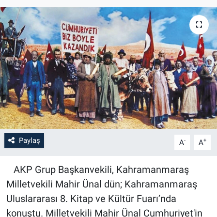
Paylaş
-
+
A
A
AKP Grup Başkanvekili, Kahramanmaraş
Milletvekili Mahir Ünal dün; Kahramanmaraş
Uluslararası 8. Kitap ve Kültür Fuarı’nda
konuştu. Milletvekili Mahir Ünal Cumhuriyet'in