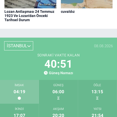
Lozan Antlaşması 24 Temmuz
cuvaldız
1923 Ve Lozan'dan Önceki
Tarihsel Durum
İSTANBUL
08.08.2026
SONRAKI VAKTE KALAN
40:50
Güneş Namazı
İMSAK
GÜNEŞ
ÖĞLE
04:19
06:00
13:15
İKINDI
AKŞAM
YATSI
17:07
20:20
21:54