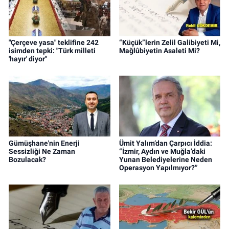
"Çerçeve yasa" teklifine 242
“Küçük”lerin Zelil Galibiyeti Mi,
isimden tepki: "Türk milleti
Mağlûbiyetin Asaleti Mi?
'hayır' diyor"
Gümüşhane'nin Enerji
Ümit Yalım’dan Çarpıcı İddia:
Sessizliği Ne Zaman
“İzmir, Aydın ve Muğla’daki
Bozulacak?
Yunan Belediyelerine Neden
Operasyon Yapılmıyor?”