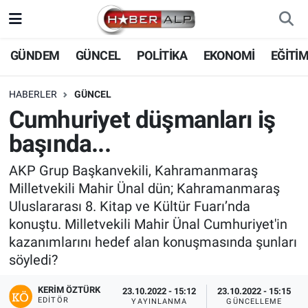
Nöbetçi Eczaneler
GÜNDEM
GÜNCEL
POLİTİKA
EKONOMİ
EĞİTİ
Hava Durumu
HABERLER
GÜNCEL
Cumhuriyet düşmanları iş
Trafik Durumu
başında...
Süper Lig Puan Durumu ve Fikstür
AKP Grup Başkanvekili, Kahramanmaraş
Milletvekili Mahir Ünal dün; Kahramanmaraş
Tüm Manşetler
Uluslararası 8. Kitap ve Kültür Fuarı’nda
konuştu. Milletvekili Mahir Ünal Cumhuriyet'in
Son Dakika Haberleri
kazanımlarını hedef alan konuşmasında şunları
söyledi?
Haber Arşivi
KERIM ÖZTÜRK
23.10.2022 - 15:12
23.10.2022 - 15:15
EDITÖR
YAYINLANMA
GÜNCELLEME