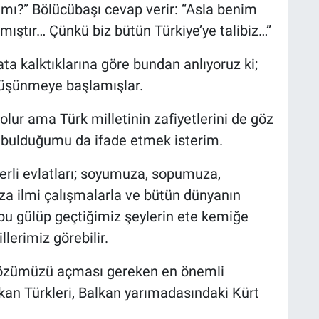
mı?” Bölücübaşı cevap verir: “Asla benim
ıştır… Çünkü biz bütün Türkiye’ye talibiz…”
ta kalktıklarına göre bundan anlıyoruz ki;
düşünmeye başlamışlar.
r ama Türk milletinin zafiyetlerini de göz
i bulduğumu da ifade etmek isterim.
ğerli evlatları; soyumuza, sopumuza,
za ilmi çalışmalarla ve bütün dünyanın
bu gülüp geçtiğimiz şeylerin ete kemiğe
lerimiz görebilir.
m gözümüzü açması gereken en önemli
lkan Türkleri, Balkan yarımadasındaki Kürt