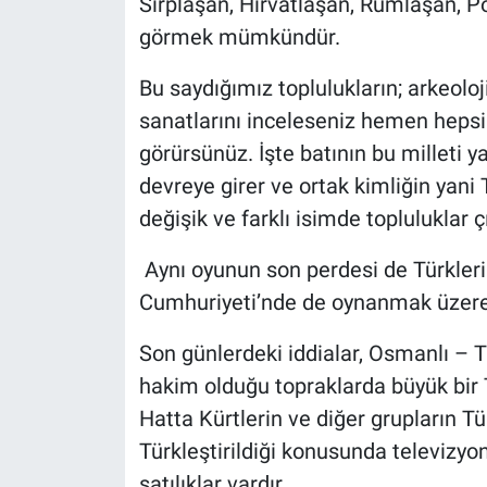
Sırplaşan, Hırvatlaşan, Rumlaşan, P
görmek mümkündür.
Bu saydığımız toplulukların; arkeoloji
sanatlarını inceleseniz hemen hepsin
görürsünüz. İşte batının bu milleti y
devreye girer ve ortak kimliğin yani 
değişik ve farklı isimde topluluklar 
Aynı oyunun son perdesi de Türklerin
Cumhuriyeti’nde de oynanmak üzere
Son günlerdeki iddialar, Osmanlı – 
hakim olduğu topraklarda büyük bir T
Hatta Kürtlerin ve diğer grupların Tür
Türkleştirildiği konusunda televizy
satılıklar vardır.