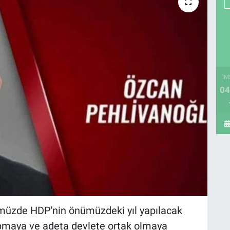
İM
04
nümüzde HDP'nin önümüzdeki yıl yapılacak
pmaya ve adeta devlete ortak olmaya