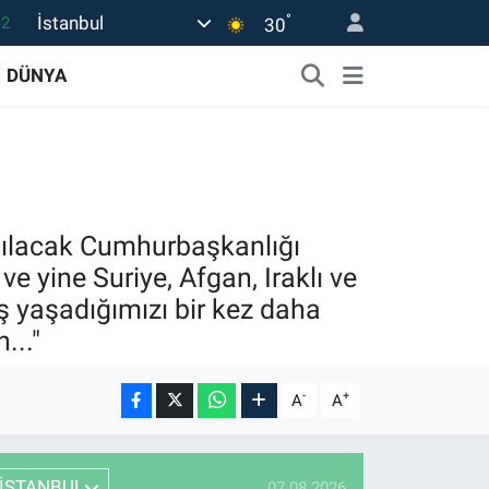
°
İstanbul
17
30
27
DÜNYA
35
12
19
.2
pılacak Cumhurbaşkanlığı
 yine Suriye, Afgan, Iraklı ve
ş yaşadığımızı bir kez daha
..."
-
+
A
A
İSTANBUL
07.08.2026