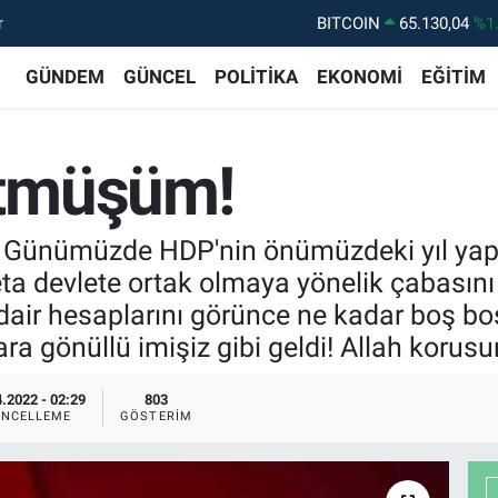
r
DOLAR
47,7106
%0.
EURO
55,1652
%0.
GÜNDEM
GÜNCEL
POLİTİKA
EKONOMİ
EĞİTİM
STERLİN
64,4046
%0.
GRAM ALTIN
6618.49
%2.
tmüşüm!
BİST100
13.773
%-
BITCOIN
65.130,04
%1
... Günümüzde HDP'nin önümüzdeki yıl ya
 devlete ortak olmaya yönelik çabasını ve
dair hesaplarını görünce ne kadar boş bo
a gönüllü imişiz gibi geldi! Allah korusun
.2022 - 02:29
803
NCELLEME
GÖSTERIM