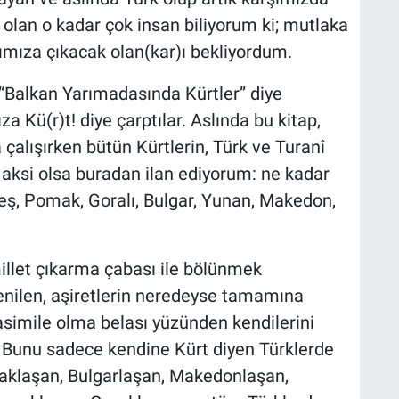
 olan o kadar çok insan biliyorum ki; mutlaka
mıza çıkacak olan(kar)ı bekliyordum.
Balkan Yarımadasında Kürtler” diye
a Kü(r)t! diye çarptılar. Aslında bu kitap,
 çalışırken bütün Kürtlerin, Türk ve Turanî
 aksi olsa buradan ilan ediyorum: ne kadar
eş, Pomak, Goralı, Bulgar, Yunan, Makedon,
 millet çıkarma çabası ile bölünmek
denilen, aşiretlerin neredeyse tamamına
 asimile olma belası yüzünden kendilerini
. Bunu sadece kendine Kürt diyen Türklerde
naklaşan, Bulgarlaşan, Makedonlaşan,