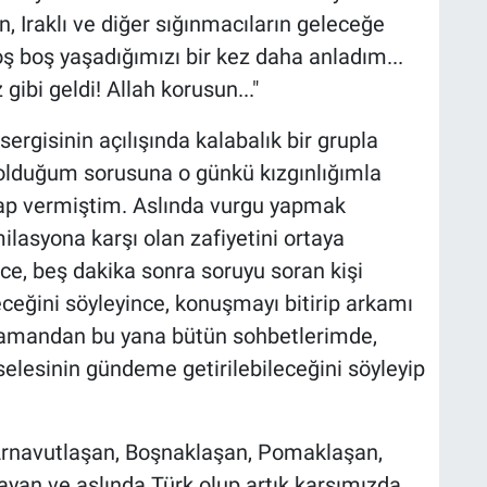
n, Iraklı ve diğer sığınmacıların geleceğe
ş boş yaşadığımızı bir kez daha anladım...
gibi geldi! Allah korusun..."
sergisinin açılışında kalabalık bir grupla
 olduğum sorusuna o günkü kızgınlığımla
ap vermiştim. Aslında vurgu yapmak
ilasyona karşı olan zafiyetini ortaya
ce, beş dakika sonra soruyu soran kişi
eceğini söyleyince, konuşmayı bitirip arkamı
zamandan bu yana bütün sohbetlerimde,
selesinin gündeme getirilebileceğini söyleyip
 Arnavutlaşan, Boşnaklaşan, Pomaklaşan,
ayan ve aslında Türk olup artık karşımızda