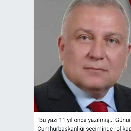
"Bu yazı 11 yıl önce yazılmış... Gü
Cumhurbaşkanlığı seçiminde rol ka