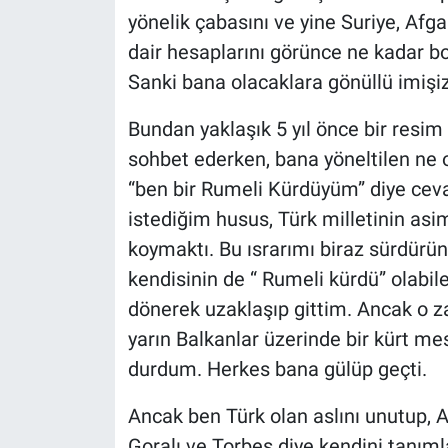
yönelik çabasını ve yine Suriye, Afga
dair hesaplarını görünce ne kadar bo
Sanki bana olacaklara gönüllü imişiz 
Bundan yaklaşık 5 yıl önce bir resim 
sohbet ederken, bana yöneltilen ne
“ben bir Rumeli Kürdüyüm” diye cev
istediğim husus, Türk milletinin asim
koymaktı. Bu ısrarımı biraz sürdürün
kendisinin de “ Rumeli kürdü” olabil
dönerek uzaklaşıp gittim. Ancak o 
yarın Balkanlar üzerinde bir kürt me
durdum. Herkes bana gülüp geçti.
Ancak ben Türk olan aslını unutup,
Goralı ve Torbeş diye kendini tanıml