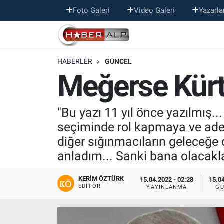
Foto Galeri
Video Galeri
Yazarla
Nöbetçi Eczaneler
HABERLER
GÜNCEL
Hava Durumu
Meğerse Kür
Trafik Durumu
"Bu yazı 11 yıl önce yazılmış
Süper Lig Puan Durumu ve Fikstür
seçiminde rol kapmaya ve adeta
diğer sığınmacıların geleceğe 
Tüm Manşetler
anladım... Sanki bana olacaklar
Son Dakika Haberleri
KERIM ÖZTÜRK
15.04.2022 - 02:28
15.04
EDITÖR
YAYINLANMA
GÜ
Haber Arşivi