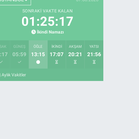
SONRAKI VAKTE KALAN
01:25:16
İkindi Namazı
SAK
GÜNEŞ
ÖĞLE
İKINDI
AKŞAM
YATSI
:17
05:59
13:15
17:07
20:21
21:56
Aylık Vakitler