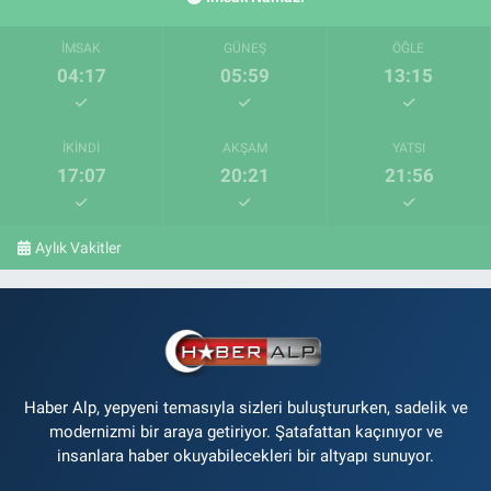
İMSAK
GÜNEŞ
ÖĞLE
04:17
05:59
13:15
İKINDI
AKŞAM
YATSI
17:07
20:21
21:56
Aylık Vakitler
Haber Alp, yepyeni temasıyla sizleri buluştururken, sadelik ve
modernizmi bir araya getiriyor. Şatafattan kaçınıyor ve
insanlara haber okuyabilecekleri bir altyapı sunuyor.