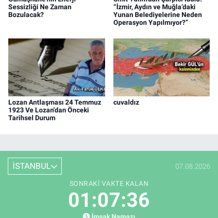
Sessizliği Ne Zaman
“İzmir, Aydın ve Muğla’daki
Bozulacak?
Yunan Belediyelerine Neden
Operasyon Yapılmıyor?”
Lozan Antlaşması 24 Temmuz
cuvaldız
1923 Ve Lozan'dan Önceki
Tarihsel Durum
İSTANBUL
07.08.2026
SONRAKI VAKTE KALAN
01:07:36
İmsak Namazı