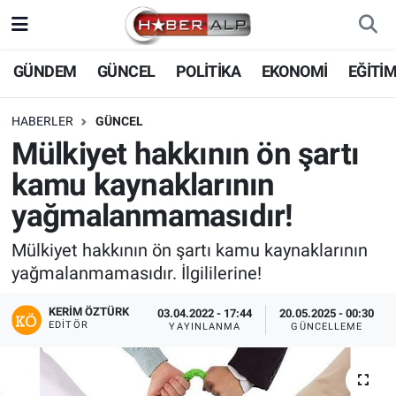
Nöbetçi Eczaneler
GÜNDEM
GÜNCEL
POLİTİKA
EKONOMİ
EĞİTİ
Hava Durumu
HABERLER
GÜNCEL
Mülkiyet hakkının ön şartı
Trafik Durumu
kamu kaynaklarının
Süper Lig Puan Durumu ve Fikstür
yağmalanmamasıdır!
Tüm Manşetler
Mülkiyet hakkının ön şartı kamu kaynaklarının
yağmalanmamasıdır. İlgililerine!
Son Dakika Haberleri
KERIM ÖZTÜRK
03.04.2022 - 17:44
20.05.2025 - 00:30
EDITÖR
YAYINLANMA
GÜNCELLEME
Haber Arşivi