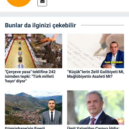
Bunlar da ilginizi çekebilir
"Çerçeve yasa" teklifine 242
“Küçük”lerin Zelil Galibiyeti Mi,
isimden tepki: "Türk milleti
Mağlûbiyetin Asaleti Mi?
'hayır' diyor"
Gümüşhane'nin Enerji
Ümit Yalım’dan Çarpıcı İddia: