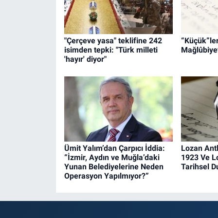
"Çerçeve yasa" teklifine 242
“Küçük”leri
isimden tepki: "Türk milleti
Mağlûbiyet
'hayır' diyor"
Ümit Yalım’dan Çarpıcı İddia:
Lozan Ant
“İzmir, Aydın ve Muğla’daki
1923 Ve L
Yunan Belediyelerine Neden
Tarihsel 
Operasyon Yapılmıyor?”