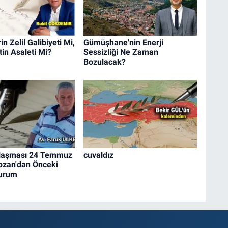
n Zelil Galibiyeti Mi,
Gümüşhane'nin Enerji
in Asaleti Mi?
Sessizliği Ne Zaman
Bozulacak?
laşması 24 Temmuz
cuvaldız
ozan'dan Önceki
Durum