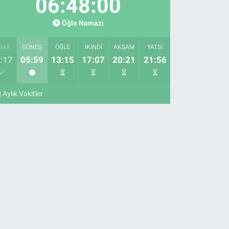
06:47:59
Öğle Namazı
SAK
GÜNEŞ
ÖĞLE
İKINDI
AKŞAM
YATSI
:17
05:59
13:15
17:07
20:21
21:56
Aylık Vakitler