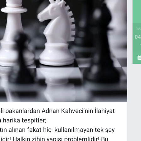
İM
04
li bakanlardan Adnan Kahveci’nin İlahiyat
 harika tespitler;
tın alınan fakat hiç kullanılmayan tek şey
dir! Halkın zihin yapısı problemlidir! Bu