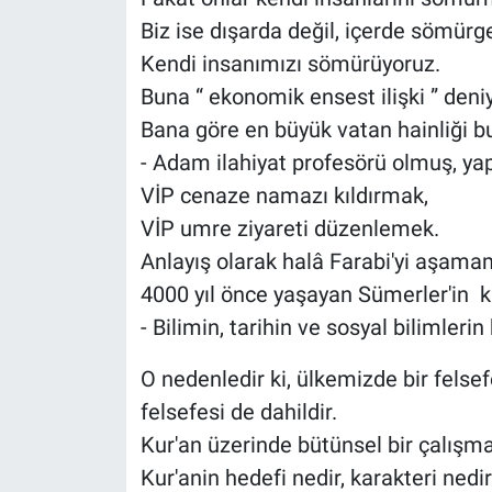
Biz ise dışarda değil, içerde sömürg
Kendi insanımızı sömürüyoruz.
Buna “ ekonomik ensest ilişki ” deni
Bana göre en büyük vatan hainliği b
- Adam ilahiyat profesörü olmuş, yapt
VİP cenaze namazı kıldırmak,
VİP umre ziyareti düzenlemek.
Anlayış olarak halâ Farabi'yi aşama
4000 yıl önce yaşayan Sümerler'in k
- Bilimin, tarihin ve sosyal bilimlerin
O nedenledir ki, ülkemizde bir felsefe
felsefesi de dahildir.
Kur'an üzerinde bütünsel bir çalışma
Kur'anin hedefi nedir, karakteri ned