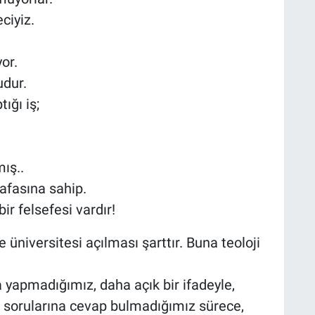
eciyiz.
yor.
udur.
ığı iş;
mış..
afasına sahip.
 bir felsefesi vardır!
 üniversitesi açılması şarttır. Buna teoloji
 yapmadığımız, daha açık bir ifadeyle,
ir sorularına cevap bulmadığımız sürece,