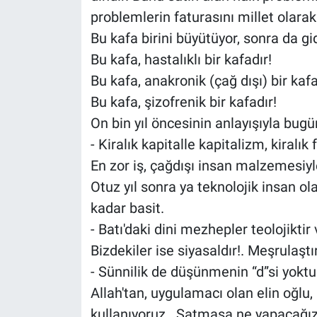
problemlerin faturasını millet olarak
Bu kafa birini büyütüyor, sonra da gi
Bu kafa, hastalıklı bir kafadır!
Bu kafa, anakronik (çağ dışı) bir kaf
Bu kafa, şizofrenik bir kafadır!
On bin yıl öncesinin anlayışıyla bug
- Kiralık kapitalle kapitalizm, kiralı
En zor iş, çağdışı insan malzemesiy
Otuz yıl sonra ya teknolojik insan ol
kadar basit.
- Batı'daki dini mezhepler teolojiktir 
Bizdekiler ise siyasaldır!. Meşrulaştı
- Sünnilik de düşünmenin “d”si yokt
Allah'tan, uygulamacı olan elin oğlu, 
kullanıyoruz.. Satmasa ne yapacağı