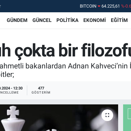
r
DOLAR
47,7143
%0.
EURO
55,0317
%-0.
GÜNDEM
GÜNCEL
POLİTİKA
EKONOMİ
EĞİTİM
STERLİN
64,2463
%0.
GRAM ALTIN
6510.40
%0.
ıh çokta bir filoz
BİST100
13.799
%7
rahmetli bakanlardan Adnan Kahveci’nin İ
tler;
.2024 - 12:30
477
NCELLEME
GÖSTERIM