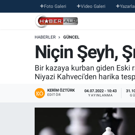
Foto Galeri
Video Galeri
Yazarla
Nöbetçi Eczaneler
HABERLER
GÜNCEL
Hava Durumu
Niçin Şeyh, Ş
Trafik Durumu
Bir kazaya kurban giden Eski 
Süper Lig Puan Durumu ve Fikstür
Niyazi Kahveci'den harika tespi
Tüm Manşetler
KERIM ÖZTÜRK
04.07.2022 - 10:43
31.10
EDITÖR
YAYINLANMA
GÜ
Son Dakika Haberleri
Haber Arşivi