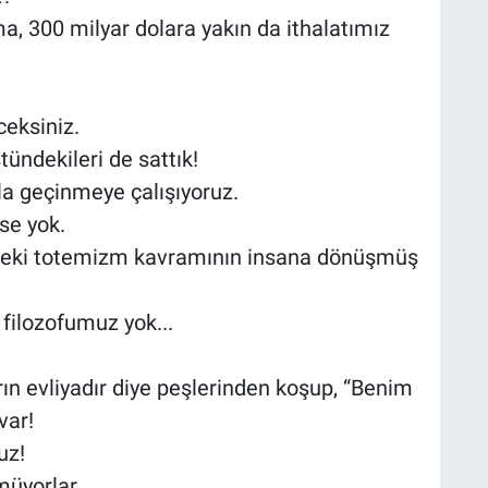
ma, 300 milyar dolara yakın da ithalatımız
eceksiniz.
stündekileri de sattık!
la geçinmeye çalışıyoruz.
se yok.
 önceki totemizm kavramının insana dönüşmüş
 filozofumuz yok...
rın evliyadır diye peşlerinden koşup, “Benim
var!
ruz!
müyorlar.