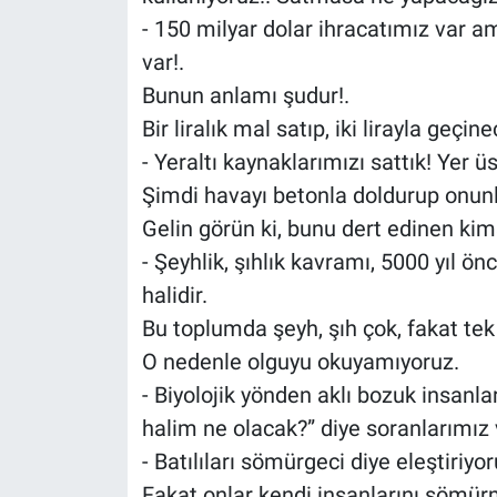
- 150 milyar dolar ihracatımız var a
var!.
Bunun anlamı şudur!.
Bir liralık mal satıp, iki lirayla geçin
- Yeraltı kaynaklarımızı sattık! Yer ü
Şimdi havayı betonla doldurup onun
Gelin görün ki, bunu dert edinen kim
- Şeyhlik, şıhlık kavramı, 5000 yıl
halidir.
Bu toplumda şeyh, şıh çok, fakat tek
O nedenle olguyu okuyamıyoruz.
- Biyolojik yönden aklı bozuk insanla
halim ne olacak?” diye soranlarımız 
- Batılıları sömürgeci diye eleştiriyo
Fakat onlar kendi insanlarını sömür