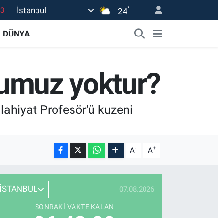
°
İstanbul
24
16
02
DÜNYA
07
45
ofumuz yoktur?
0
lahiyat Profesör'ü kuzeni
-
+
A
A
İSTANBUL
07.08.2026
SONRAKI VAKTE KALAN