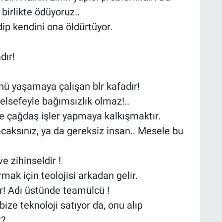
 birlikte ödüyoruz..
dip kendini ona öldürtüyor.
adır!
ünü yaşamaya çalışan blr kafadır!
k felsefeyle bağımsızlık olmaz!..
le çağdaş işler yapmaya kalkışmaktır.
acaksınız, ya da gereksiz insan.. Mesele bu
ve zihinseldir !
rmak için teolojisi arkadan gelir.
ur! Adı üstünde teamülcü !
bize teknoloji satıyor da, onu alıp
z?