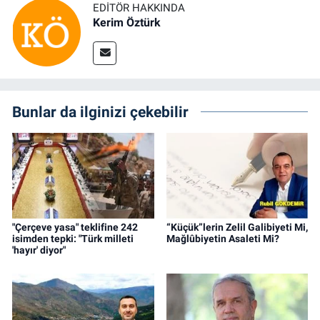
EDITÖR HAKKINDA
Kerim Öztürk
Bunlar da ilginizi çekebilir
"Çerçeve yasa" teklifine 242
“Küçük”lerin Zelil Galibiyeti Mi,
isimden tepki: "Türk milleti
Mağlûbiyetin Asaleti Mi?
'hayır' diyor"