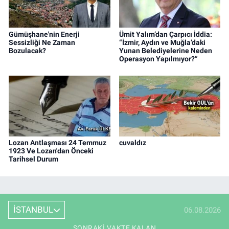
Gümüşhane'nin Enerji
Ümit Yalım’dan Çarpıcı İddia:
Sessizliği Ne Zaman
“İzmir, Aydın ve Muğla’daki
Bozulacak?
Yunan Belediyelerine Neden
Operasyon Yapılmıyor?”
Lozan Antlaşması 24 Temmuz
cuvaldız
1923 Ve Lozan'dan Önceki
Tarihsel Durum
İSTANBUL
06.08.2026
SONRAKI VAKTE KALAN