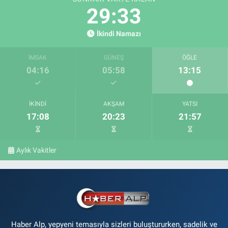
29:32
İkindi Namazı
İMSAK
GÜNEŞ
ÖĞLE
04:16
05:58
13:15
İKINDI
AKŞAM
YATSI
17:08
20:23
21:57
Aylık Vakitler
Haber Alp, yepyeni temasıyla sizleri buluştururken, sadelik ve