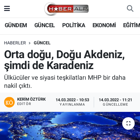
Nöbetçi Eczaneler
GÜNDEM
GÜNCEL
POLİTİKA
EKONOMİ
EĞİTİ
Hava Durumu
HABERLER
GÜNCEL
Orta doğu, Doğu Akdeniz,
Trafik Durumu
şimdi de Karadeniz
Süper Lig Puan Durumu ve Fikstür
Ülkücüler ve siyasi teşkilatları MHP bir daha
nakil çıktı.
Tüm Manşetler
KERIM ÖZTÜRK
14.03.2022 - 10:53
14.03.2022 - 11:21
Son Dakika Haberleri
EDITÖR
YAYINLANMA
GÜNCELLEME
Haber Arşivi