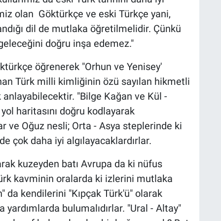
imiz olan Göktürkçe ve eski Türkçe yani,
andığı dil de mutlaka öğretilmelidir. Çünkü
 geleceğini doğru inşa edemez."
ktürkçe öğrenerek "Orhun ve Yenisey'
nan Türk milli kimliğinin özü sayılan hikmetli
 anlayabilecektir. "Bilge Kağan ve Kül -
 yol haritasını doğru kodlayarak
ar ve Oğuz nesli; Orta - Asya steplerinde ki
e çok daha iyi algılayacaklardırlar.
ak kuzeyden batı Avrupa da ki nüfus
ürk kavminin oralarda ki izlerini mutlaka
 da kendilerini "Kıpçak Türk'ü" olarak
 yardımlarda bulumalıdırlar. "Ural - Altay"