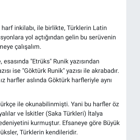
 inkilabı, ile birlikte, Türklerin Latin
asyonlara yol açtığından gelin bu serüvenin
meye çalışalım.
, esasında "Etrüks" Runik yazısından
zısı ise "Göktürk Runik" yazısı ile akrabadır.
ız harfler aslında Göktürk harfleriyle aynı
kçe ile okunabilinmişti. Yani bu harfler öz
lılar ve İskitler (Saka Türkleri) İtalya
deniyetini kurmuştur. Efsaneye göre Büyük
sler, Türklerin kendileridir.