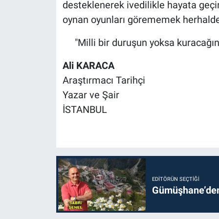
desteklenerek ivedilikle hayata geçir
oynan oyunları görememek herhalde 
"Milli bir duruşun yoksa kuracağın h
Ali KARACA
Araştırmacı Tarihçi
Yazar ve Şair
İSTANBUL
EDITÖRÜN SEÇTIĞI
Gümüşhane’den 