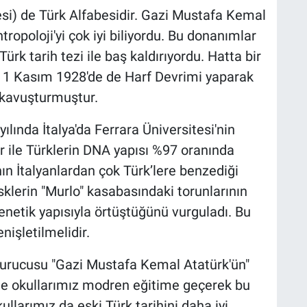
si) de Türk Alfabesidir. Gazi Mustafa Kemal
ntropoloji'yi çok iyi biliyordu. Bu donanımlar
Türk tarih tezi ile baş kaldırıyordu. Hatta bir
. 1 Kasım 1928'de de Harf Devrimi yaparak
e kavuşturmuştur.
nda İtalya'da Ferrara Üniversitesi'nin
r ile Türklerin DNA yapısı %97 oranında
nın İtalyanlardan çok Türk’lere benzediği
üsklerin "Murlo" kasabasındaki torunlarının
 genetik yapısıyla örtüştüğünü vurguladı. Bu
nişletilmelidir.
urucusu "Gazi Mustafa Kemal Atatürk'ün"
de okullarımız modren eğitime geçerek bu
llarımız da eski Türk tarihini daha iyi