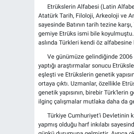
Etrükslerin Alfabesi (Latin Alfabe
Atatürk Tarih, Filoloji, Arkeoloji ve A
sayesinde Batının tarih tezine karşı, 
gemiye Etrüks ismi bile koyulmuştu
aslında Türkleri kendi öz alfabesin
Ve günümüze gelindiğinde 2006 yılı
yaptığı araştırmalar sonucu Etrüksle
eşleşti ve Etrükslerin genetik yapısı
ortaya çıktı. Uzmanlar, özellikle Etr
genetik yapısının, birebir Türk'lerin
ilginç çalışmalar mutlaka daha da ge
Türkiye Cumhuriyet'i Devletinin k
yapmış olduğu harf inkılabı sayesin
günkü durumuna gelmiştir. Ayrıca oku