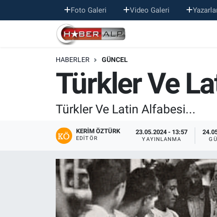
Foto Galeri
Video Galeri
Yazarla
Nöbetçi Eczaneler
HABERLER
GÜNCEL
Hava Durumu
Türkler Ve Lat
Trafik Durumu
Türkler Ve Latin Alfabesi...
Süper Lig Puan Durumu ve Fikstür
KERIM ÖZTÜRK
23.05.2024 - 13:57
24.05
Tüm Manşetler
EDITÖR
YAYINLANMA
GÜ
Son Dakika Haberleri
Haber Arşivi