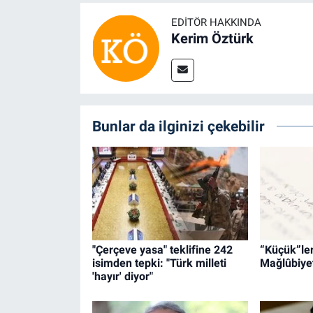
EDITÖR HAKKINDA
Kerim Öztürk
Bunlar da ilginizi çekebilir
"Çerçeve yasa" teklifine 242
“Küçük”leri
isimden tepki: "Türk milleti
Mağlûbiyet
'hayır' diyor"