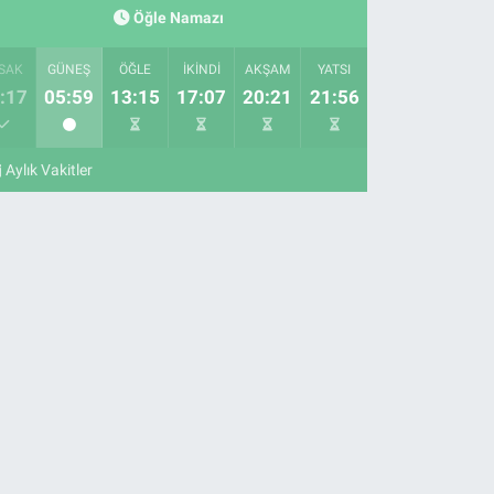
Öğle Namazı
SAK
GÜNEŞ
ÖĞLE
İKINDI
AKŞAM
YATSI
:17
05:59
13:15
17:07
20:21
21:56
Aylık Vakitler