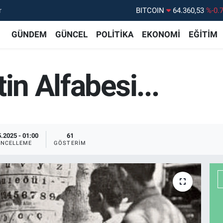
r
DOLAR
47,7143
%0.
EURO
55,0317
%-0.
GÜNDEM
GÜNCEL
POLİTİKA
EKONOMİ
EĞİTİM
STERLİN
64,2463
%0.
GRAM ALTIN
6574.81
%1.
in Alfabesi...
BİST100
13.887
%6
BITCOIN
64.360,53
%-0.
.2025 - 01:00
61
NCELLEME
GÖSTERIM