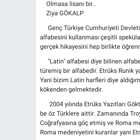
Olmasa lisanı bir..
Ziya GÖKALP
Genç Türkiye Cumhuriyeti Devleti harf
alfabesini kullanması çeşitli spekül
gerçek hikayesini hep birlikte öğren
"Latin" alfabesi diye bilinen alfabe
türemiş bir alfabedir. Etrüks Runik ya
Yani bizim Latin harfleri diye aldığım
kökenden gelmektedir.
2004 yılında Etrüks Yazıtları Göktür
be öz Türklere aittir. Zamanında Troya
Coğrafyasına göç etmiş ve Roma me
Roma medeniyetini kuranlar yani Etrük