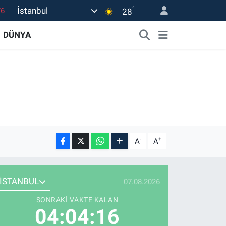
°
İstanbul
16
28
02
DÜNYA
07
44
4
76
-
+
A
A
İSTANBUL
07.08.2026
SONRAKI VAKTE KALAN
04:04:15