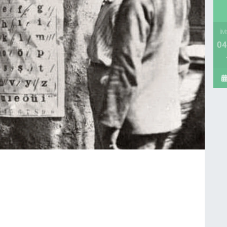
İM
04