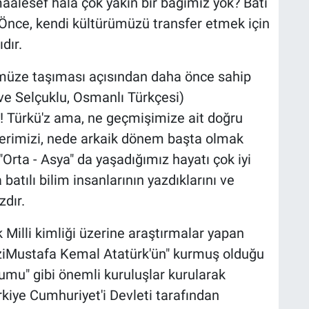
maalesef hala çok yakın bir bağımız yok? Batı
 Önce, kendi kültürümüzü transfer etmek için
dır.
müze taşıması açısından daha önce sahip
 ve Selçuklu, Osmanlı Türkçesi)
! Türkü'z ama, ne geçmişimize ait doğru
lerimizi, nede arkaik dönem başta olmak
Orta - Asya" da yaşadığımız hayatı çok iyi
batılı bilim insanlarının yazdıklarını ve
zdır.
Milli kimliği üzerine araştırmalar yapan
aziMustafa Kemal Atatürk'ün" kurmuş olduğu
umu" gibi önemli kuruluşlar kurularak
kiye Cumhuriyet'i Devleti tarafından