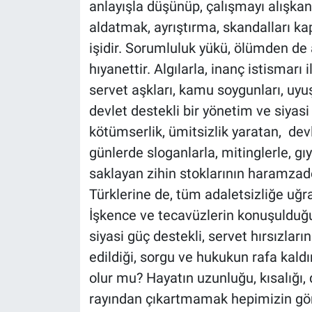
anlayışla düşünüp, çalışmayı alışkanlı
aldatmak, ayrıştırma, skandalları kap
işidir. Sorumluluk yükü, ölümden de a
hıyanettir. Algılarla, inanç istismarı
servet aşkları, kamu soygunları, uyuşt
devlet destekli bir yönetim ve siya
kötümserlik, ümitsizlik yaratan, dev
günlerde sloganlarla, mitinglerle, gıy
saklayan zihin stoklarının haramzadele
Türklerine de, tüm adaletsizliğe uğra
İşkence ve tecavüzlerin konuşulduğu
siyasi güç destekli, servet hırsızların
edildiği, sorgu ve hukukun rafa kaldır
olur mu? Hayatın uzunluğu, kısalığı, 
rayından çıkartmamak hepimizin göre