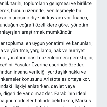
lık tarihi, toplumların gelişmesi ve birlikte
nerek, bunun üzerinde, yenileşmeyle bir
cadın anasıdır diye bir kavram var. İnanca,
lunduğun coğrafi özelliklere göre, yönetim
ı anlayışları araştırmak mümkündür.
r topluma, en uygun yönetimi ve kanunları;
 ve yürütme, yargılama, hak ve hürriyet
’nun ‘yasaların nasıl düzenlenmesi gerektiğini,
eğini, Yasalar Üzerine eserinde özetler.
ndan insana verildiği, yurttaşlık hakkı ve
ahkemeler konusunu Aristoteles ortaya kor.
ndaki ilişkiyi anlatırken, devlet veya
 diğeri de var olmaz der. Farabi’nin ideal
lacağını maddeler halinde belirtirken, Markus