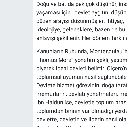
Doğu ve batıda pek çok düşünür, insan
yaşaması için, devlet aygıtını düşü
düzen arayışı düşünmüşler. İhtiyaç, i
ideolojiye, geleneklere, bazen de bu
anlayışı şekillenir. Her dönem farkl
Kanunların Ruhunda, Montesquieu”he
Thomas More” yönetim şekli, yasama
diyerek ideal devleti belirtir. Çiçero
toplumsal uyumun nasıl sağlanabilec
Devlete hizmet görevinin, doğa tarafı
memurların, devleti yönetmeleri, m
İbn Haldun ise, devletle toplum arası
toplumdan birinin var olmadığı yerde,
devlette, devletin ve liderin nasıl o