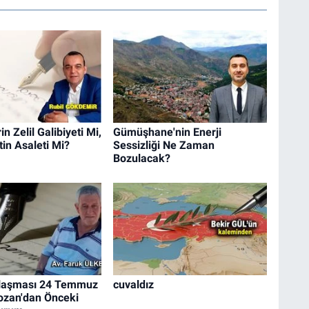
n Zelil Galibiyeti Mi,
Gümüşhane'nin Enerji
in Asaleti Mi?
Sessizliği Ne Zaman
Bozulacak?
laşması 24 Temmuz
cuvaldız
ozan'dan Önceki