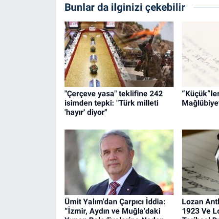
Bunlar da ilginizi çekebilir
"Çerçeve yasa" teklifine 242
“Küçük”leri
isimden tepki: "Türk milleti
Mağlûbiyet
'hayır' diyor"
Ümit Yalım’dan Çarpıcı İddia:
Lozan Ant
“İzmir, Aydın ve Muğla’daki
1923 Ve L