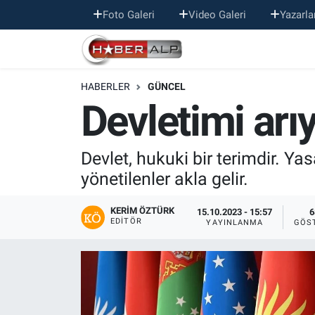
Foto Galeri
Video Galeri
Yazarla
Nöbetçi Eczaneler
HABERLER
GÜNCEL
Hava Durumu
Devletimi ar
Trafik Durumu
Devlet, hukuki bir terimdir. Yas
Süper Lig Puan Durumu ve Fikstür
yönetilenler akla gelir.
Tüm Manşetler
KERIM ÖZTÜRK
15.10.2023 - 15:57
6
EDITÖR
YAYINLANMA
GÖS
Son Dakika Haberleri
Haber Arşivi