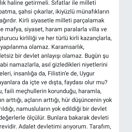
k haline getirmeli. Sıfatlar ile milleti
atma, şahsi çıkarlar, ikiyüzlü münafıkların
ğırdır. Kirli siyasetle milleti parçalamak
 ile mafya, siyaset, haram paralarla villa ve
urucu kirliliği ve her türlü kirli kazançlarla,
si yapılanma olamaz. Karamsarlık,
letsiz bir devlet anlayışı olamaz. Bugün şu
abi namazlarla, asıl gizledikleri niyetlerini
ri, insanlığa da, Filistin’e de, Uygur
yanlara da içte ve dışta, faydası olur mu?
, faili meçhullerin korunduğu, haramla,
ın arttığı, açların arttığı, hür düşüncenin yok
ıldığı, namusluların yok edildiği bir devlet
değerlerle ölçülür. Bunlara bakarak devleti
vidir. Adalet devletimi arıyorum. Tarafım,