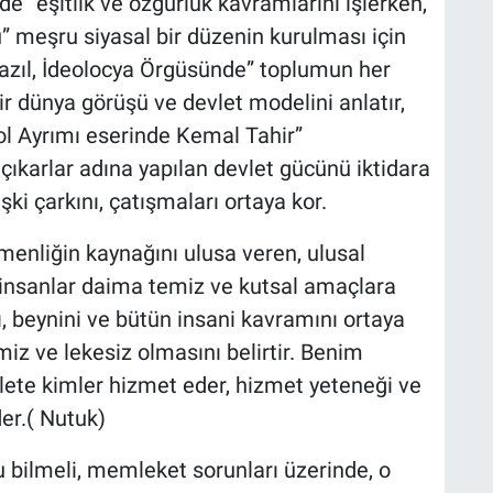
” eşitlik ve özgürlük kavramlarını işlerken,
 meşru siyasal bir düzenin kurulması için
azıl, İdeolocya Örgüsünde” toplumun her
r dünya görüşü ve devlet modelini anlatır,
Yol Ayrımı eserinde Kemal Tahir”
çıkarlar adına yapılan devlet gücünü iktidara
lişki çarkını, çatışmaları ortaya kor.
enliğin kaynağını ulusa veren, ulusal
n, insanlar daima temiz ve kutsal amaçlara
ı, beynini ve bütün insani kavramını ortaya
 ve lekesiz olmasını belirtir. Benim
lete kimler hizmet eder, hizmet yeteneği ve
der.( Nutuk)
 bilmeli, memleket sorunları üzerinde, o