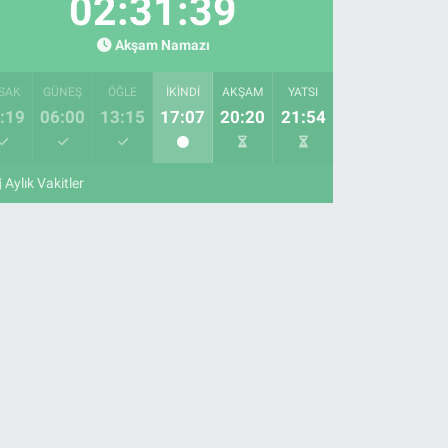
02:31:38
Akşam Namazı
SAK
GÜNEŞ
ÖĞLE
İKINDI
AKŞAM
YATSI
:19
06:00
13:15
17:07
20:20
21:54
Aylık Vakitler