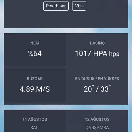
Pınarhisar
Vize
NEM
BASINÇ
%64
1017 HPA
hpa
RÜZGAR
EN DÜŞÜK / EN YÜKSEK
°
°
4.89 M/S
20
/ 33
11 AĞUSTOS
12 AĞUSTOS
SALI
ÇARŞAMBA