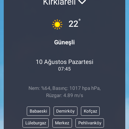
Kırklareli
°
22
Güneşli
10 Ağustos Pazartesi
07:45
Nem: %64, Basınç: 1017 hpa hPa,
Rüzgar: 4.89 m/s
Babaeski
Demirköy
Kofçaz
Lüleburgaz
Merkez
Pehlivanköy