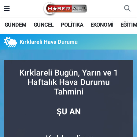
Nöbetçi Eczaneler
GÜNDEM
GÜNCEL
POLİTİKA
EKONOMİ
EĞİTİ
Hava Durumu
Kırklareli Hava Durumu
Trafik Durumu
Süper Lig Puan Durumu ve Fikstür
Kırklareli Bugün, Yarın ve 1
Haftalık Hava Durumu
Tüm Manşetler
Tahmini
Son Dakika Haberleri
ŞU AN
Haber Arşivi