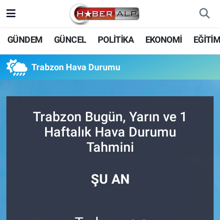
Nöbetçi Eczaneler
GÜNDEM
GÜNCEL
POLİTİKA
EKONOMİ
EĞİTİ
Hava Durumu
Trabzon Hava Durumu
Trafik Durumu
Süper Lig Puan Durumu ve Fikstür
Trabzon Bugün, Yarın ve 1
Haftalık Hava Durumu
Tüm Manşetler
Tahmini
Son Dakika Haberleri
ŞU AN
Haber Arşivi