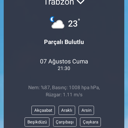
Trabzon
°
23
Parçalı Bulutlu
07 Ağustos Cuma
21:30
Nem: %87, Basınç: 1008 hpa hPa,
Rüzgar: 1.11 m/s
Akçaabat
Araklı
Arsin
Beşikdüzü
Çarşıbaşı
Çaykara