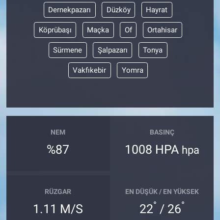
Dernekpazarı
Düzköy
Hayrat
Köprübaşı
Maçka
Of
Ortahisar
Sürmene
Şalpazarı
Tonya
Vakfıkebir
Yomra
NEM
BASINÇ
%87
1008 HPA
hpa
RÜZGAR
EN DÜŞÜK / EN YÜKSEK
°
°
1.11 M/S
22
/ 26