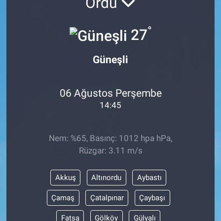
Ordu
°
27
Güneşli
06 Ağustos Perşembe
14:45
Nem: %65, Basınç: 1012 hpa hPa,
Rüzgar: 3.11 m/s
Akkuş
Altınordu
Aybastı
Çamaş
Çatalpınar
Çaybaşı
Fatsa
Gölköy
Gülyalı