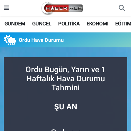
Nöbetçi Eczaneler
GÜNDEM
GÜNCEL
POLİTİKA
EKONOMİ
EĞİTİ
Hava Durumu
Ordu Hava Durumu
Trafik Durumu
Süper Lig Puan Durumu ve Fikstür
Ordu Bugün, Yarın ve 1
Haftalık Hava Durumu
Tüm Manşetler
Tahmini
Son Dakika Haberleri
ŞU AN
Haber Arşivi