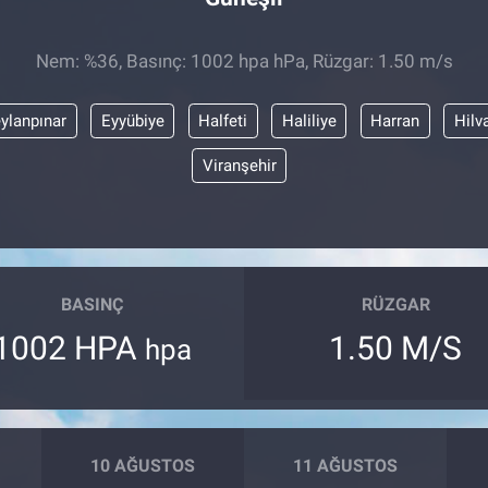
Nem: %36, Basınç: 1002 hpa hPa, Rüzgar: 1.50 m/s
ylanpınar
Eyyübiye
Halfeti
Haliliye
Harran
Hilv
Viranşehir
BASINÇ
RÜZGAR
1002 HPA
1.50 M/S
hpa
10 AĞUSTOS
11 AĞUSTOS