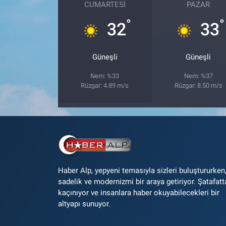
CUMARTESI
PAZAR
°
°
32
33
Güneşli
Güneşli
Nem: %33
Nem: %37
Rüzgar: 4.89 m/s
Rüzgar: 8.50 m/s
Haber Alp, yepyeni temasıyla sizleri buluştururken
sadelik ve modernizmi bir araya getiriyor. Şatafatt
kaçınıyor ve insanlara haber okuyabilecekleri bir
altyapı sunuyor.