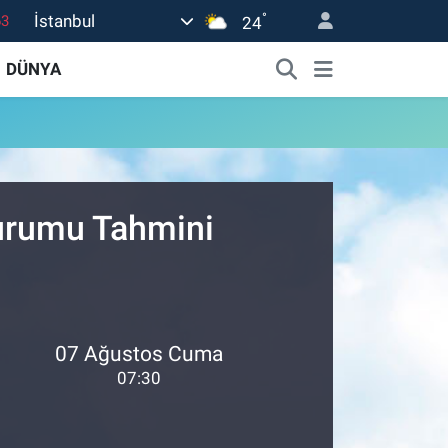
°
İstanbul
63
24
16
DÜNYA
02
07
45
0
Durumu Tahmini
07 Ağustos Cuma
07:30