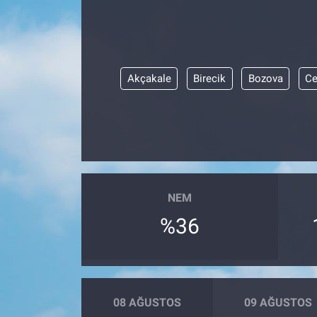
Akçakale
Birecik
Bozova
Ce
NEM
%36
08 AĞUSTOS
09 AĞUSTOS