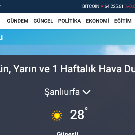
r
BITCOIN
64.225,61
%-0.
DOLAR
47,7143
%0.
GÜNDEM
GÜNCEL
POLİTİKA
EKONOMİ
EĞİTİM
EURO
55,0317
%-0.
u
STERLİN
64,2463
%0.
GRAM ALTIN
6510.40
%0.
BİST100
13.799
%7
ün, Yarın ve 1 Haftalık Hava 
Şanlıurfa
°
28
Güneşli