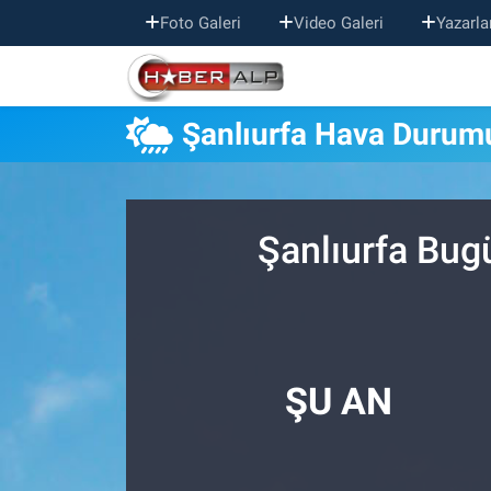
Foto Galeri
Video Galeri
Yazarla
Nöbetçi Eczaneler
Şanlıurfa Hava Durum
Hava Durumu
Trafik Durumu
Şanlıurfa Bug
Süper Lig Puan Durumu ve Fikstür
Tüm Manşetler
Son Dakika Haberleri
ŞU AN
Haber Arşivi