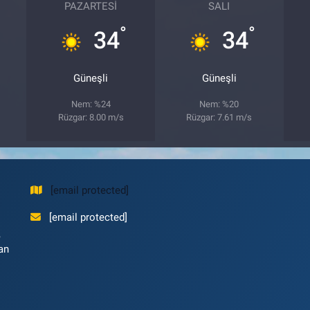
PAZARTESI
SALI
°
°
34
34
Güneşli
Güneşli
Nem: %24
Nem: %20
Rüzgar: 8.00 m/s
Rüzgar: 7.61 m/s
[email protected]
[email protected]
,
an