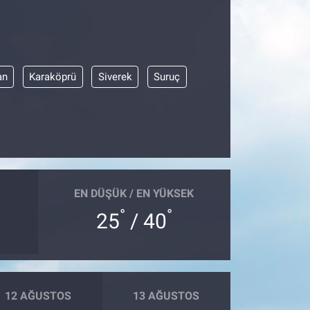
an
Karaköprü
Siverek
Suruç
EN DÜŞÜK / EN YÜKSEK
°
°
25
/ 40
12 AĞUSTOS
13 AĞUSTOS