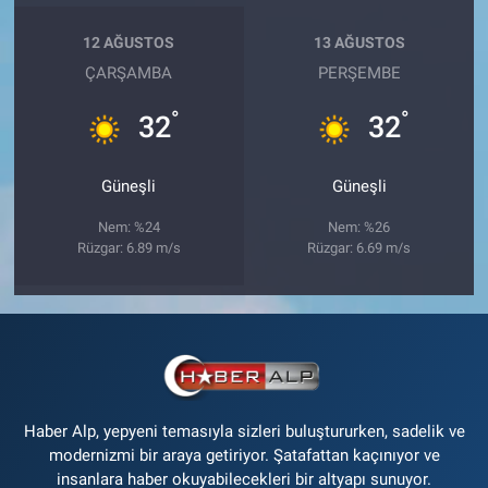
12 AĞUSTOS
13 AĞUSTOS
ÇARŞAMBA
PERŞEMBE
°
°
32
32
Güneşli
Güneşli
Nem: %24
Nem: %26
Rüzgar: 6.89 m/s
Rüzgar: 6.69 m/s
Haber Alp, yepyeni temasıyla sizleri buluştururken, sadelik ve
modernizmi bir araya getiriyor. Şatafattan kaçınıyor ve
insanlara haber okuyabilecekleri bir altyapı sunuyor.