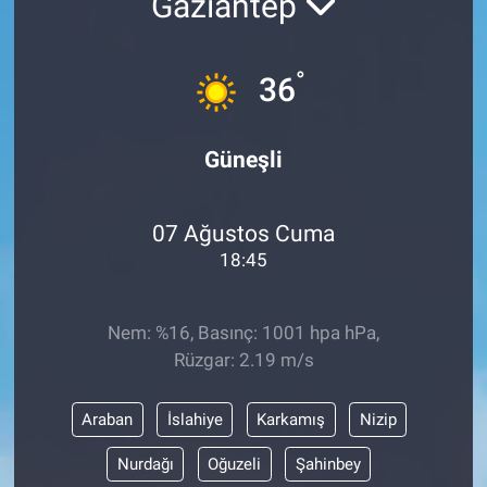
Gaziantep
°
36
Güneşli
07 Ağustos Cuma
18:45
Nem: %16, Basınç: 1001 hpa hPa,
Rüzgar: 2.19 m/s
Araban
İslahiye
Karkamış
Nizip
Nurdağı
Oğuzeli
Şahinbey