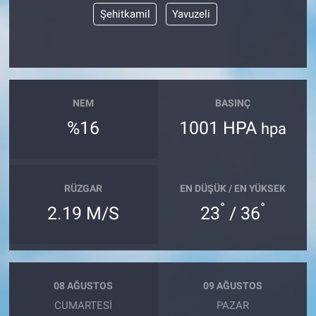
Şehitkamil
Yavuzeli
NEM
BASINÇ
%16
1001 HPA
hpa
RÜZGAR
EN DÜŞÜK / EN YÜKSEK
°
°
2.19 M/S
23
/ 36
08 AĞUSTOS
09 AĞUSTOS
CUMARTESI
PAZAR