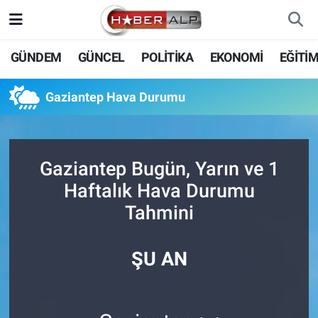
Nöbetçi Eczaneler
GÜNDEM
GÜNCEL
POLİTİKA
EKONOMİ
EĞİTİ
Hava Durumu
Gaziantep Hava Durumu
Trafik Durumu
Süper Lig Puan Durumu ve Fikstür
Gaziantep Bugün, Yarın ve 1
Haftalık Hava Durumu
Tüm Manşetler
Tahmini
Son Dakika Haberleri
ŞU AN
Haber Arşivi