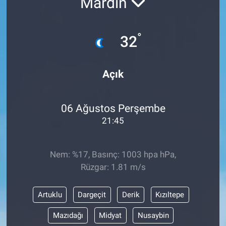
Mardin
°
32
Açık
06 Ağustos Perşembe
21:45
Nem: %17, Basınç: 1003 hpa hPa,
Rüzgar: 1.81 m/s
Artuklu
Dargeçit
Derik
Kızıltepe
Mazıdağı
Midyat
Nusaybin