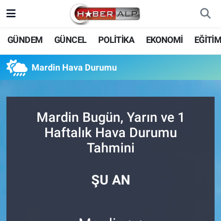
Nöbetçi Eczaneler
GÜNDEM
GÜNCEL
POLİTİKA
EKONOMİ
EĞİTİ
Hava Durumu
Mardin Hava Durumu
Trafik Durumu
Süper Lig Puan Durumu ve Fikstür
Mardin Bugün, Yarın ve 1
Haftalık Hava Durumu
Tüm Manşetler
Tahmini
Son Dakika Haberleri
ŞU AN
Haber Arşivi