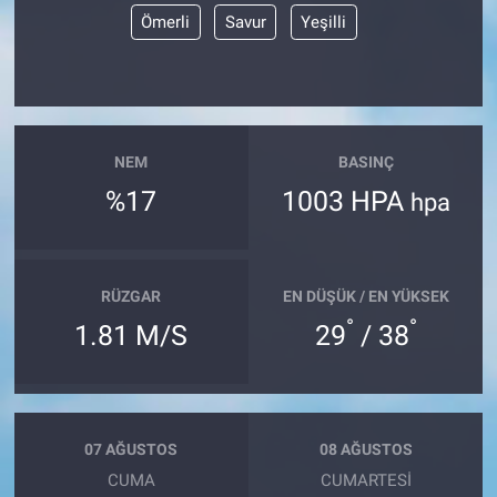
Ömerli
Savur
Yeşilli
NEM
BASINÇ
%17
1003 HPA
hpa
RÜZGAR
EN DÜŞÜK / EN YÜKSEK
°
°
1.81 M/S
29
/ 38
07 AĞUSTOS
08 AĞUSTOS
CUMA
CUMARTESI