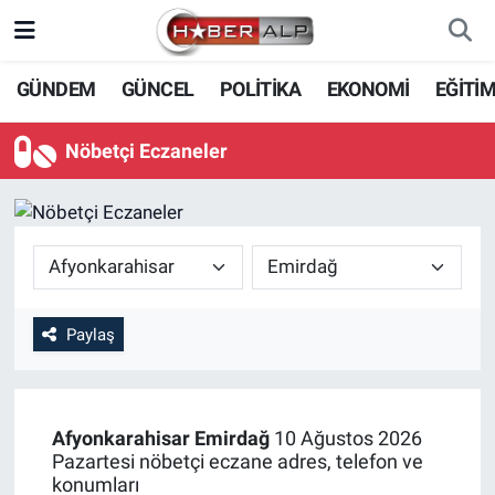
Nöbetçi Eczaneler
GÜNDEM
GÜNCEL
POLİTİKA
EKONOMİ
EĞİTİ
Hava Durumu
Nöbetçi Eczaneler
Trafik Durumu
Süper Lig Puan Durumu ve Fikstür
Tüm Manşetler
Paylaş
Son Dakika Haberleri
Haber Arşivi
Afyonkarahisar
Emirdağ
10 Ağustos 2026
Pazartesi nöbetçi eczane adres, telefon ve
konumları