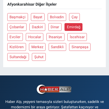
Afyonkarahisar Diğer İlçeler
Başmakçi
Bayat
Bolvadin
Çay
Çobanlar
Dazkiri
Dinar
Emirdağ
Evciler
Hocalar
İhsaniye
İscehisar
Kizilören
Merkez
Sandikli
Sinanpaşa
Sultandaği
Şuhut
Haber Alp, yepyeni temasıyla sizleri buluştururken, sadelik ve
modernizmi bir araya getiriyor. Şatafattan kaçınıyor ve