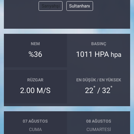
Sarıyahşi
Sultanhanı
NEM
BASINÇ
%36
1011 HPA
hpa
RÜZGAR
EN DÜŞÜK / EN YÜKSEK
°
°
2.00 M/S
22
/ 32
07 AĞUSTOS
08 AĞUSTOS
CUMA
CUMARTESI