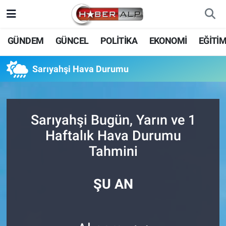
Nöbetçi Eczaneler
GÜNDEM
GÜNCEL
POLİTİKA
EKONOMİ
EĞİTİ
Hava Durumu
Sarıyahşi Hava Durumu
Trafik Durumu
Süper Lig Puan Durumu ve Fikstür
Sarıyahşi Bugün, Yarın ve 1
Haftalık Hava Durumu
Tüm Manşetler
Tahmini
Son Dakika Haberleri
ŞU AN
Haber Arşivi