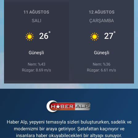
11 AĞUSTOS
12 AĞUSTOS
SALI
ÇARŞAMBA
°
°
26
27
Güneşli
Güneşli
Nem: %43
Nem: %36
Rüzgar: 8.69 m/s
Rüzgar: 6.61 m/s
Haber Alp, yepyeni temasıyla sizleri buluştururken, sadelik ve
modernizmi bir araya getiriyor. Şatafattan kaçınıyor ve
insanlara haber okuyabilecekleri bir altyapı sunuyor.