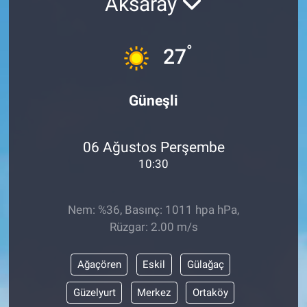
Aksaray
°
27
Güneşli
06 Ağustos Perşembe
10:30
Nem: %36, Basınç: 1011 hpa hPa,
Rüzgar: 2.00 m/s
Ağaçören
Eskil
Gülağaç
Güzelyurt
Merkez
Ortaköy