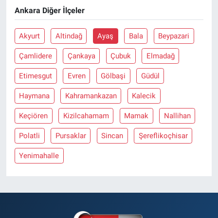
Ankara Diğer İlçeler
Akyurt
Altindağ
Ayaş
Bala
Beypazari
Çamlidere
Çankaya
Çubuk
Elmadağ
Etimesgut
Evren
Gölbaşi
Güdül
Haymana
Kahramankazan
Kalecik
Keçiören
Kizilcahamam
Mamak
Nallihan
Polatli
Pursaklar
Sincan
Şereflikoçhisar
Yenimahalle