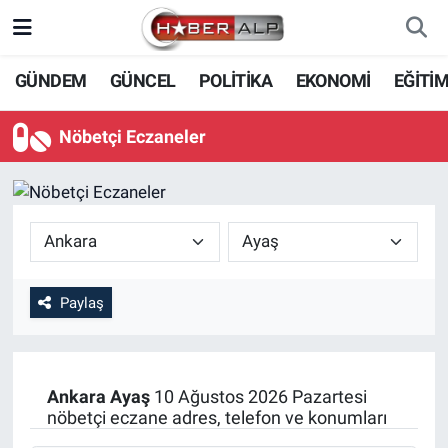
Nöbetçi Eczaneler
GÜNDEM
GÜNCEL
POLİTİKA
EKONOMİ
EĞİTİ
Hava Durumu
Nöbetçi Eczaneler
Trafik Durumu
Süper Lig Puan Durumu ve Fikstür
Tüm Manşetler
Paylaş
Son Dakika Haberleri
Haber Arşivi
Ankara
Ayaş
10 Ağustos 2026 Pazartesi
nöbetçi eczane adres, telefon ve konumları