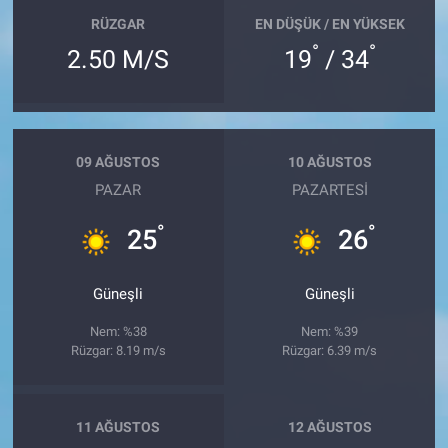
RÜZGAR
EN DÜŞÜK / EN YÜKSEK
°
°
2.50 M/S
19
/ 34
09 AĞUSTOS
10 AĞUSTOS
PAZAR
PAZARTESI
°
°
25
26
Güneşli
Güneşli
Nem: %38
Nem: %39
Rüzgar: 8.19 m/s
Rüzgar: 6.39 m/s
11 AĞUSTOS
12 AĞUSTOS