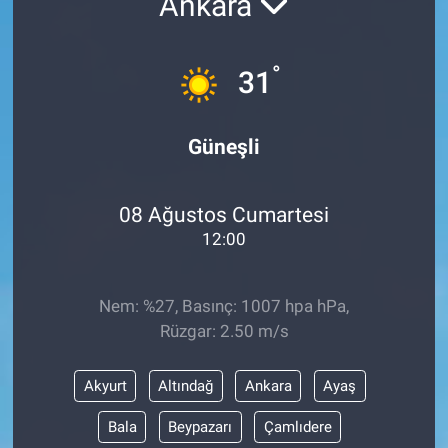
Ankara
°
31
Güneşli
08 Ağustos Cumartesi
12:00
Nem: %27, Basınç: 1007 hpa hPa,
Rüzgar: 2.50 m/s
Akyurt
Altındağ
Ankara
Ayaş
Bala
Beypazarı
Çamlıdere