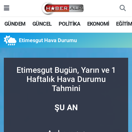
Nöbetçi Eczaneler
GÜNDEM
GÜNCEL
POLİTİKA
EKONOMİ
EĞİTİ
Hava Durumu
Etimesgut Hava Durumu
Trafik Durumu
Süper Lig Puan Durumu ve Fikstür
Etimesgut Bugün, Yarın ve 1
Haftalık Hava Durumu
Tüm Manşetler
Tahmini
Son Dakika Haberleri
ŞU AN
Haber Arşivi