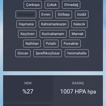
Çankaya
Çubuk
Elmadağ
Etimesgut
Evren
Gölbaşı
Güdül
Haymana
Kahramankazan
Kalecik
Keçiören
Kızılcahamam
Mamak
Nallıhan
Polatlı
Pursaklar
Sincan
Şereflikoçhisar
Yenimahalle
NEM
BASINÇ
%27
1007 HPA
hpa