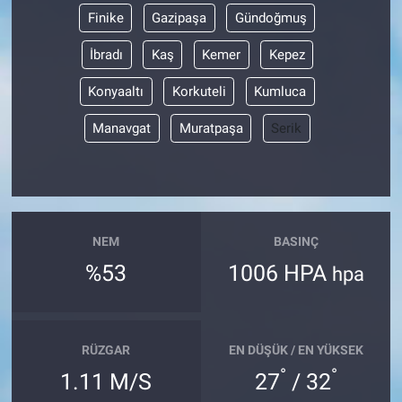
Finike
Gazipaşa
Gündoğmuş
İbradı
Kaş
Kemer
Kepez
Konyaaltı
Korkuteli
Kumluca
Manavgat
Muratpaşa
Serik
NEM
BASINÇ
%53
1006 HPA
hpa
RÜZGAR
EN DÜŞÜK / EN YÜKSEK
°
°
1.11 M/S
27
/ 32