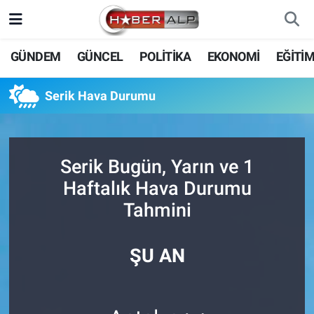
Nöbetçi Eczaneler
GÜNDEM
GÜNCEL
POLİTİKA
EKONOMİ
EĞİTİ
Hava Durumu
Serik Hava Durumu
Trafik Durumu
Süper Lig Puan Durumu ve Fikstür
Serik Bugün, Yarın ve 1
Haftalık Hava Durumu
Tüm Manşetler
Tahmini
Son Dakika Haberleri
ŞU AN
Haber Arşivi