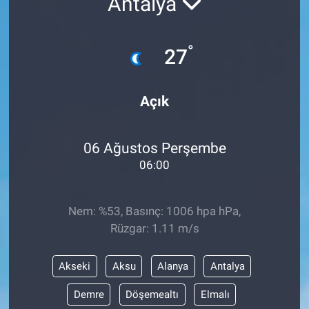
Antalya
°
27
Açık
06 Ağustos Perşembe
06:00
Nem: %53, Basınç: 1006 hpa hPa,
Rüzgar: 1.11 m/s
Akseki
Aksu
Alanya
Antalya
Demre
Döşemealtı
Elmalı