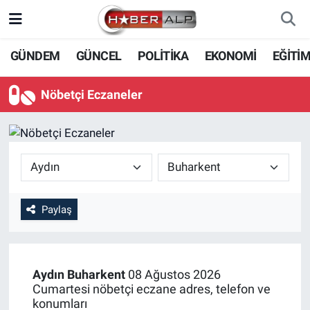
Nöbetçi Eczaneler
GÜNDEM
GÜNCEL
POLİTİKA
EKONOMİ
EĞİTİ
Hava Durumu
Nöbetçi Eczaneler
Trafik Durumu
Süper Lig Puan Durumu ve Fikstür
Tüm Manşetler
Paylaş
Son Dakika Haberleri
Haber Arşivi
Aydın
Buharkent
08 Ağustos 2026
Cumartesi nöbetçi eczane adres, telefon ve
konumları