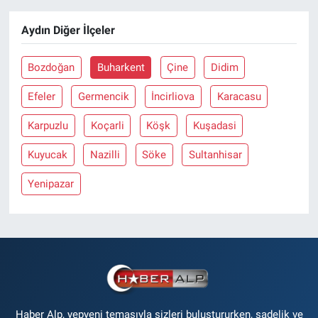
Aydın Diğer İlçeler
Bozdoğan
Buharkent
Çine
Didim
Efeler
Germencik
İncirliova
Karacasu
Karpuzlu
Koçarli
Köşk
Kuşadasi
Kuyucak
Nazilli
Söke
Sultanhisar
Yenipazar
Haber Alp, yepyeni temasıyla sizleri buluştururken, sadelik ve