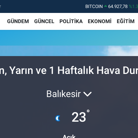
r
BITCOIN
64.927,78
%1.
DOLAR
47,5894
%0.
GÜNDEM
GÜNCEL
POLİTİKA
EKONOMİ
EĞİTİM
EURO
55,0398
%-0.
STERLİN
64,1581
%0.
GRAM ALTIN
6527.85
%0.
BİST100
13.703
%1
n, Yarın ve 1 Haftalık Hava D
Balıkesir
°
23
Açık