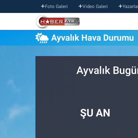
Foto Galeri
Video Galeri
Yazarla
Nöbetçi Eczaneler
Ayvalık Hava Durumu
Hava Durumu
Trafik Durumu
Ayvalık Bugü
Süper Lig Puan Durumu ve Fikstür
Tüm Manşetler
Son Dakika Haberleri
ŞU AN
Haber Arşivi