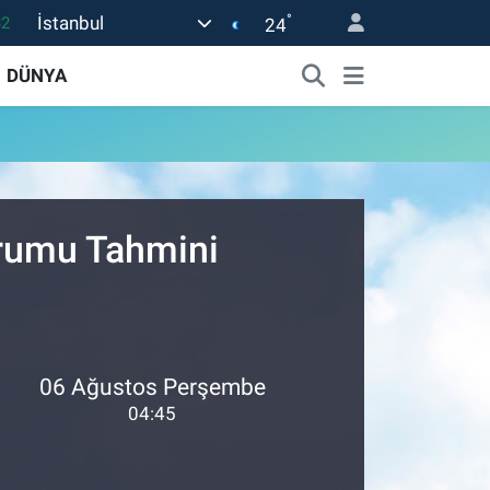
°
İstanbul
32
24
08
DÜNYA
02
16
54
1
urumu Tahmini
06 Ağustos Perşembe
04:45