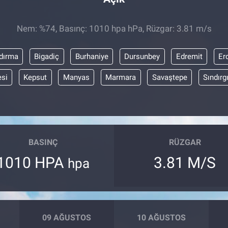
Nem: %74, Basınç: 1010 hpa hPa, Rüzgar: 3.81 m/s
dırma
Bigadiç
Burhaniye
Dursunbey
Edremit
Er
esi
Kepsut
Manyas
Marmara
Savaştepe
Sındırg
BASINÇ
RÜZGAR
1010 HPA
3.81 M/S
hpa
09 AĞUSTOS
10 AĞUSTOS