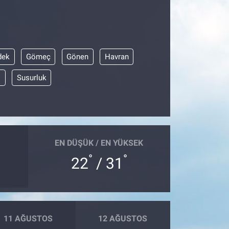
dek
Gömeç
Gönen
Havran
ı
Susurluk
EN DÜŞÜK / EN YÜKSEK
°
°
22
/ 31
11 AĞUSTOS
12 AĞUSTOS