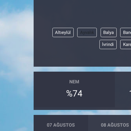
Altıeylül
Ayvalık
Balya
Ban
İvrindi
Kar
NEM
%74
07 AĞUSTOS
08 AĞUSTOS