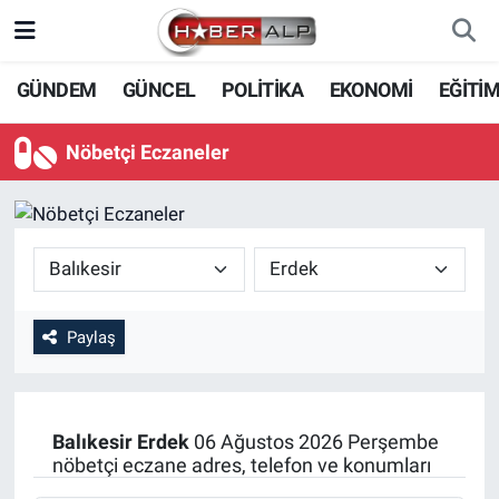
Nöbetçi Eczaneler
GÜNDEM
GÜNCEL
POLİTİKA
EKONOMİ
EĞİTİ
Hava Durumu
Nöbetçi Eczaneler
Trafik Durumu
Süper Lig Puan Durumu ve Fikstür
Tüm Manşetler
Paylaş
Son Dakika Haberleri
Haber Arşivi
Balıkesir
Erdek
06 Ağustos 2026 Perşembe
nöbetçi eczane adres, telefon ve konumları