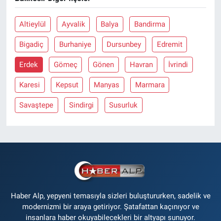
Altieylül
Ayvalik
Balya
Bandirma
Bigadiç
Burhaniye
Dursunbey
Edremit
Erdek
Gömeç
Gönen
Havran
İvrindi
Karesi
Kepsut
Manyas
Marmara
Savaştepe
Sindirgi
Susurluk
Haber Alp, yepyeni temasıyla sizleri buluştururken, sadelik ve
modernizmi bir araya getiriyor. Şatafattan kaçınıyor ve
insanlara haber okuyabilecekleri bir altyapı sunuyor.