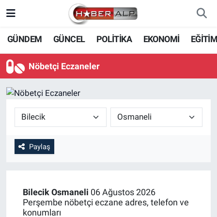
Nöbetçi Eczaneler
GÜNDEM
GÜNCEL
POLİTİKA
EKONOMİ
EĞİTİ
Hava Durumu
Nöbetçi Eczaneler
Trafik Durumu
Süper Lig Puan Durumu ve Fikstür
Tüm Manşetler
Paylaş
Son Dakika Haberleri
Haber Arşivi
Bilecik
Osmaneli
06 Ağustos 2026
Perşembe nöbetçi eczane adres, telefon ve
konumları