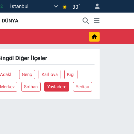
°
İstanbul
.2
30
17
DÜNYA
27
35
12
ingöl Diğer İlçeler
19
Adakli
Genç
Karliova
Kiği
Merkez
Solhan
Yayladere
Yedisu