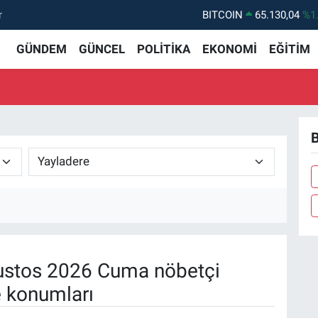
r
BITCOIN
65.130,04
%1
DOLAR
47,7106
%0.
GÜNDEM
GÜNCEL
POLİTİKA
EKONOMİ
EĞİTİM
EURO
55,1652
%0.
STERLİN
64,4046
%0.
GRAM ALTIN
6618.49
%2.
B
BİST100
13.773
%-
stos 2026 Cuma nöbetçi
e konumları