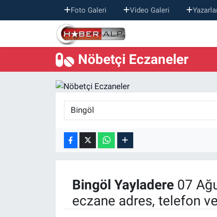
Foto Galeri
Video Galeri
Yazarla
Nöbetçi Eczaneler
Nöbetçi Eczaneler
Hava Durumu
Trafik Durumu
Süper Lig Puan Durumu ve Fikstür
Tüm Manşetler
Son Dakika Haberleri
Bingöl
Yayladere
07 Ağu
Haber Arşivi
eczane adres, telefon v