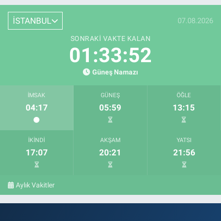
İSTANBUL
07.08.2026
SONRAKI VAKTE KALAN
01:33:52
Güneş Namazı
İMSAK
GÜNEŞ
ÖĞLE
04:17
05:59
13:15
İKINDI
AKŞAM
YATSI
17:07
20:21
21:56
Aylık Vakitler