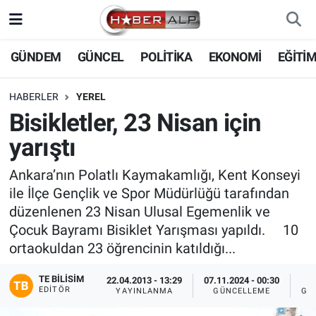
Nöbetçi Eczaneler
GÜNDEM
GÜNCEL
POLİTİKA
EKONOMİ
EĞİTİ
Hava Durumu
HABERLER
YEREL
Bisikletler, 23 Nisan için
Trafik Durumu
yarıştı
Süper Lig Puan Durumu ve Fikstür
Ankara’nın Polatlı Kaymakamlığı, Kent Konseyi
ile İlçe Gençlik ve Spor Müdürlüğü tarafından
Tüm Manşetler
düzenlenen 23 Nisan Ulusal Egemenlik ve
Çocuk Bayramı Bisiklet Yarışması yapıldı. 10
Son Dakika Haberleri
ortaokuldan 23 öğrencinin katıldığı...
Haber Arşivi
TE BILISIM
22.04.2013 - 13:29
07.11.2024 - 00:30
EDITÖR
YAYINLANMA
GÜNCELLEME
GÖ