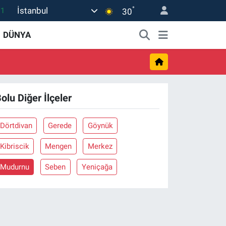
°
İstanbul
11
30
18
DÜNYA
32
38
03
olu Diğer İlçeler
14
Dörtdivan
Gerede
Göynük
Kibriscik
Mengen
Merkez
Mudurnu
Seben
Yeniçağa