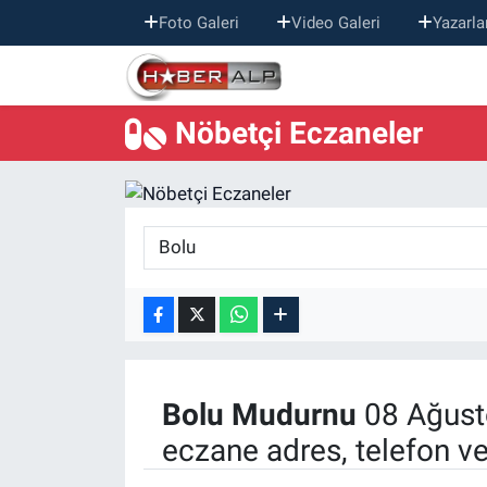
Foto Galeri
Video Galeri
Yazarla
Nöbetçi Eczaneler
Nöbetçi Eczaneler
Hava Durumu
Trafik Durumu
Süper Lig Puan Durumu ve Fikstür
Tüm Manşetler
Son Dakika Haberleri
Bolu
Mudurnu
08 Ağust
Haber Arşivi
eczane adres, telefon v