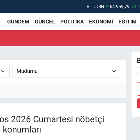
r
BITCOIN
64.959,79
%1.
DOLAR
47,7436
%0.
GÜNDEM
GÜNCEL
POLİTİKA
EKONOMİ
EĞİTİM
EURO
55,2510
%0.
STERLİN
64,4811
%0.
GRAM ALTIN
6660.55
%0.
B
BİST100
13.779
%-
os 2026 Cumartesi nöbetçi
e konumları