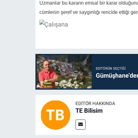
Uzmanlar bu kararın emsal bir karar olduğun
cümlenin şeref ve saygınlığı rencide ettiği gere
EDITÖRÜN SEÇTIĞI
Gümüşhane’den 
EDITÖR HAKKINDA
TE Bilisim