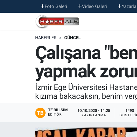
Foto Galeri
Video Galeri
Yazarla
Nöbetçi Eczaneler
HABERLER
GÜNCEL
Hava Durumu
Çalışana "be
Trafik Durumu
yapmak zorun
Süper Lig Puan Durumu ve Fikstür
Tüm Manşetler
İzmir Ege Üniversitesi Hastanes
kızıma bakacaksın, benim verg
Son Dakika Haberleri
TE BILISIM
10.10.2020 - 14:25
1493
EDITÖR
YAYINLANMA
GÖSTERI
Haber Arşivi