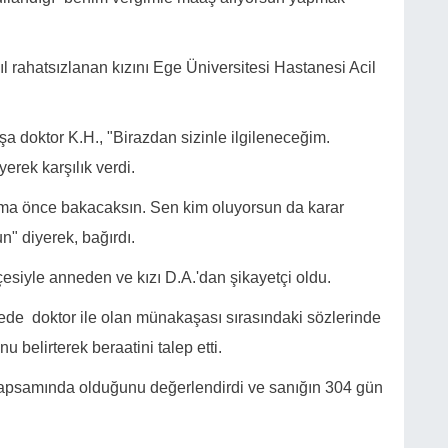
l rahatsızlanan kızını Ege Üniversitesi Hastanesi Acil
şa doktor K.H., "Birazdan sizinle ilgileneceğim.
erek karşılık verdi.
zıma önce bakacaksın. Sen kim oluyorsun da karar
" diyerek, bağırdı.
çesiyle anneden ve kızı D.A.'dan şikayetçi oldu.
dede doktor ile olan münakaşası sırasındaki sözlerinde
belirterek beraatini talep etti.
kapsamında olduğunu değerlendirdi ve sanığın 304 gün