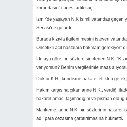
zorundasın” ifadesi artık suç!
İzmir'de yaşayan N.K isimli vatandaş geçen yı
Servisi'ne götürdü.
Burada kızıyla ilgilenilmesini isteyen vatanda
Öncelikli acil hastalara bakmam gerekiyor" diy
İddiaya göre, bu sözlere sinirlenen N.K, "Kı
veriyorsun? Benim vergilerimle maaş alıyorsun
Doktor K.H., kendisine hakaret ettikleri gerek
Hakim karşısına çıkan anne N.K., verdiği ifa
hakaret amacı taşımadığını ve pişman olduğunu 
Mahkeme, anne N.K.'nın sözlerinin hakaret 
adli para cezasına çarptırılmasına hükmetti.