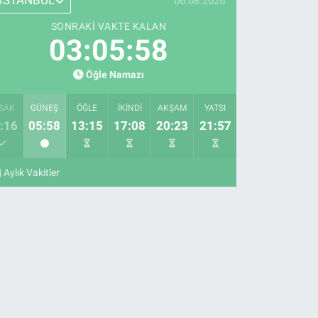
İSTANBUL
06.08.2026
SONRAKI VAKTE KALAN
03:05:57
Öğle Namazı
SAK
GÜNEŞ
ÖĞLE
İKINDI
AKŞAM
YATSI
:16
05:58
13:15
17:08
20:23
21:57
Aylık Vakitler