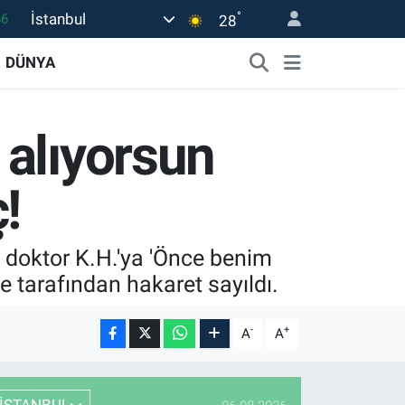
°
İstanbul
66
28
06
DÜNYA
.1
21
 alıyorsun
39
0
!
li doktor K.H.'ya 'Önce benim
 tarafından hakaret sayıldı.
-
+
A
A