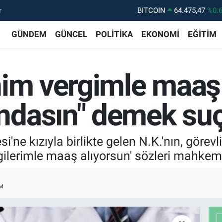
r
BITCOIN
64.475,47
%0.
DOLAR
47,5986
%0.
GÜNDEM
GÜNCEL
POLİTİKA
EKONOMİ
EĞİTİM
EURO
55,0700
%0
STERLİN
64,2438
%0.
nim vergimle maaş
GRAM ALTIN
6518.23
%0.
BİST100
13.703
%
dasın" demek suç
i'ne kızıyla birlikte gelen N.K.'nın, görev
ilerimle maaş alıyorsun' sözleri mahkeme
M