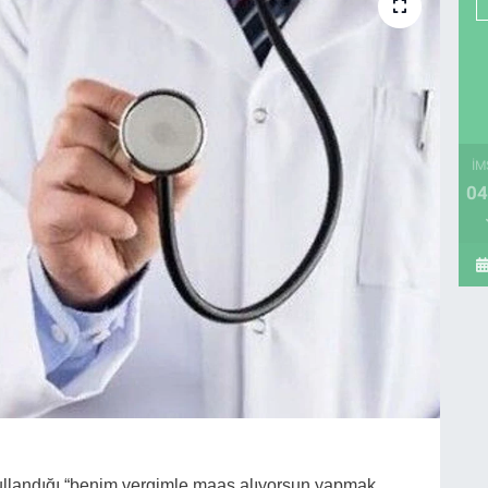
İM
04
ullandığı “benim vergimle maaş alıyorsun yapmak