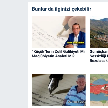
Bunlar da ilginizi çekebilir
“Küçük”lerin Zelil Galibiyeti Mi,
Gümüşhane
Mağlûbiyetin Asaleti Mi?
Sessizliğ
Bozulacak