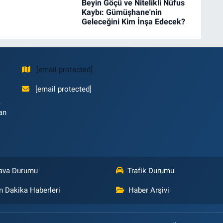
Beyin Göçü ve Nitelikli Nüfus
Kaybı: Gümüşhane'nin
Geleceğini Kim İnşa Edecek?
[email protected]
[email protected]
,
an
ava Durumu
Trafik Durumu
n Dakika Haberleri
Haber Arşivi